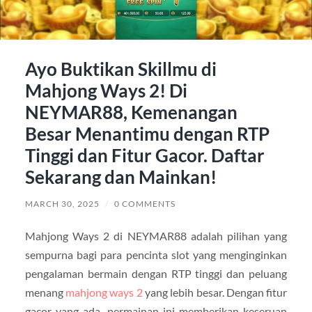
Ayo Buktikan Skillmu di
Mahjong Ways 2! Di
NEYMAR88, Kemenangan
Besar Menantimu dengan RTP
Tinggi dan Fitur Gacor. Daftar
Sekarang dan Mainkan!
MARCH 30, 2025
/
0 COMMENTS
Mahjong Ways 2 di NEYMAR88 adalah pilihan yang
sempurna bagi para pencinta slot yang menginginkan
pengalaman bermain dengan RTP tinggi dan peluang
menang
mahjong ways 2
yang lebih besar. Dengan fitur
gacor yang ada, permainan ini memberikan keseruan