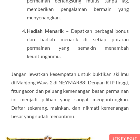
permainan berlangsung mulus tanpa lag,
memberikan pengalaman bermain yang
menyenangkan.
Hadiah Menarik
– Dapatkan berbagai bonus
dan hadiah menarik di setiap putaran
permainan yang semakin menambah
keuntunganmu.
Jangan lewatkan kesempatan untuk buktikan skillmu
di Mahjong Ways 2 di NEYMAR88! Dengan RTP tinggi,
fitur gacor, dan peluang kemenangan besar, permainan
ini menjadi pilihan yang sangat menguntungkan.
Daftar sekarang, mainkan, dan nikmati kemenangan
besar yang sudah menantimu!
STICKY POST