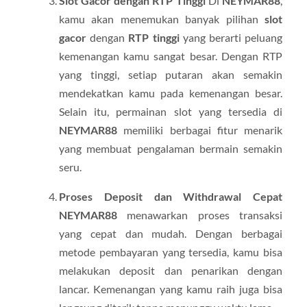
Slot Gacor dengan RTP Tinggi
Di
NEYMAR88
,
kamu akan menemukan banyak pilihan
slot
gacor
dengan
RTP tinggi
yang berarti peluang
kemenangan kamu sangat besar. Dengan RTP
yang tinggi, setiap putaran akan semakin
mendekatkan kamu pada kemenangan besar.
Selain itu, permainan slot yang tersedia di
NEYMAR88
memiliki berbagai fitur menarik
yang membuat pengalaman bermain semakin
seru.
Proses Deposit dan Withdrawal Cepat
NEYMAR88
menawarkan proses transaksi
yang cepat dan mudah. Dengan berbagai
metode pembayaran yang tersedia, kamu bisa
melakukan deposit dan penarikan dengan
lancar. Kemenangan yang kamu raih juga bisa