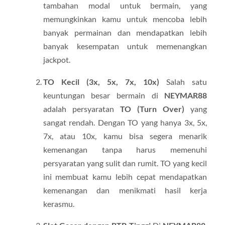
tambahan modal untuk bermain, yang
memungkinkan kamu untuk mencoba lebih
banyak permainan dan mendapatkan lebih
banyak kesempatan untuk memenangkan
jackpot.
TO Kecil (3x, 5x, 7x, 10x)
Salah satu
keuntungan besar bermain di
NEYMAR88
adalah persyaratan
TO (Turn Over)
yang
sangat rendah. Dengan TO yang hanya 3x, 5x,
7x, atau 10x, kamu bisa segera menarik
kemenangan tanpa harus memenuhi
persyaratan yang sulit dan rumit. TO yang kecil
ini membuat kamu lebih cepat mendapatkan
kemenangan dan menikmati hasil kerja
kerasmu.