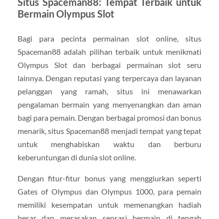
Situs Spaceman88: Tempat Terbaik untuk
Bermain Olympus Slot
Bagi para pecinta permainan slot online, situs
Spaceman88 adalah pilihan terbaik untuk menikmati
Olympus Slot dan berbagai permainan slot seru
lainnya. Dengan reputasi yang terpercaya dan layanan
pelanggan yang ramah, situs ini menawarkan
pengalaman bermain yang menyenangkan dan aman
bagi para pemain. Dengan berbagai promosi dan bonus
menarik, situs Spaceman88 menjadi tempat yang tepat
untuk menghabiskan waktu dan berburu
keberuntungan di dunia slot online.
Dengan fitur-fitur bonus yang menggiurkan seperti
Gates of Olympus dan Olympus 1000, para pemain
memiliki kesempatan untuk memenangkan hadiah
besar dan merasakan sensasi bermain di tengah