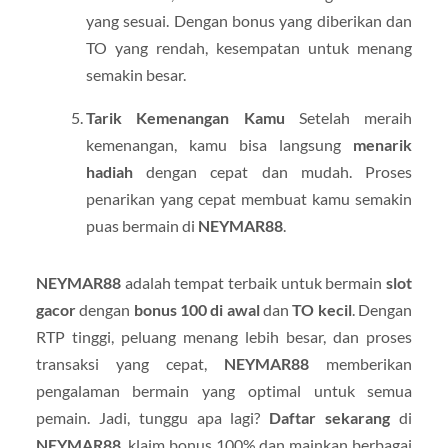
yang sesuai. Dengan bonus yang diberikan dan
TO yang rendah, kesempatan untuk menang
semakin besar.
Tarik Kemenangan Kamu
Setelah meraih
kemenangan, kamu bisa langsung
menarik
hadiah
dengan cepat dan mudah. Proses
penarikan yang cepat membuat kamu semakin
puas bermain di
NEYMAR88
.
NEYMAR88
adalah tempat terbaik untuk bermain
slot
gacor
dengan
bonus 100 di awal
dan
TO kecil
. Dengan
RTP tinggi, peluang menang lebih besar, dan proses
transaksi yang cepat,
NEYMAR88
memberikan
pengalaman bermain yang optimal untuk semua
pemain. Jadi, tunggu apa lagi?
Daftar sekarang
di
NEYMAR88
, klaim bonus 100% dan mainkan berbagai