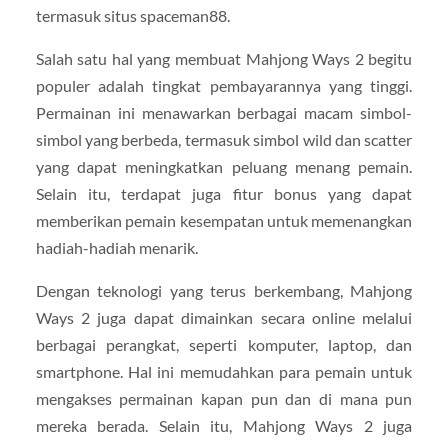
termasuk situs spaceman88.
Salah satu hal yang membuat Mahjong Ways 2 begitu
populer adalah tingkat pembayarannya yang tinggi.
Permainan ini menawarkan berbagai macam simbol-
simbol yang berbeda, termasuk simbol wild dan scatter
yang dapat meningkatkan peluang menang pemain.
Selain itu, terdapat juga fitur bonus yang dapat
memberikan pemain kesempatan untuk memenangkan
hadiah-hadiah menarik.
Dengan teknologi yang terus berkembang, Mahjong
Ways 2 juga dapat dimainkan secara online melalui
berbagai perangkat, seperti komputer, laptop, dan
smartphone. Hal ini memudahkan para pemain untuk
mengakses permainan kapan pun dan di mana pun
mereka berada. Selain itu, Mahjong Ways 2 juga