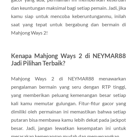
dan keuntungan maksimal bagi setiap pemain. Jadi, jika
kamu siap untuk mencoba keberuntunganmu, inilah
saat yang tepat untuk bergabung dan bermain di
Mahjong Ways 2!
Kenapa Mahjong Ways 2 di NEYMAR88
Jadi Pilihan Terbaik?
Mahjong Ways 2 di NEYMAR88 menawarkan
pengalaman bermain yang seru dengan RTP tinggi,
yang memberikan peluang kemenangan besar setiap
kali kamu memutar gulungan. Fitur-fitur gacor yang
dimiliki oleh permainan ini memastikan bahwa setiap
putaran bisa membawa kamu lebih dekat pada jackpot
besar. Jadi, jangan lewatkan kesempatan ini untuk
merasakan kemenangan mudah dan menyenangkan.