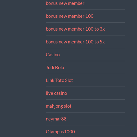
bonus new member
bonus new member 100
bonus new member 100 to 3x
bonus new member 100 to 5x
Casino
Judi Bola
Link Toto Slot
live casino
mahjong slot
neymar88
Olympus1000