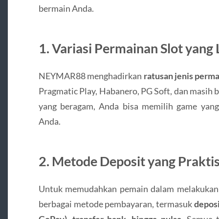
bermain Anda.
1. Variasi Permainan Slot yang
NEYMAR88 menghadirkan
ratusan jenis perma
Pragmatic Play, Habanero, PG Soft, dan masih 
yang beragam, Anda bisa memilih game yang
Anda.
2. Metode Deposit yang Prakti
Untuk memudahkan pemain dalam melakukan
berbagai metode pembayaran, termasuk
deposi
GoPay), transfer bank, hingga pulsa
. Semua t