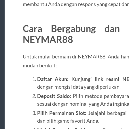
membantu Anda dengan respons yang cepat dan 
Cara Bergabung dan 
NEYMAR88
Untuk mulai bermain di NEYMAR88, Anda hany
mudah berikut:
Daftar Akun:
Kunjungi
link resmi 
dengan mengisi data yang diperlukan.
Deposit Saldo:
Pilih metode pembayaran
sesuai dengan nominal yang Anda inginka
Pilih Permainan Slot:
Jelajahi berbagai 
dan pilih game favorit Anda.