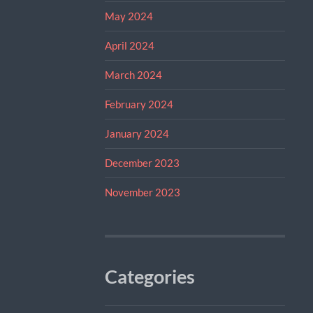
May 2024
April 2024
March 2024
February 2024
January 2024
December 2023
November 2023
Categories