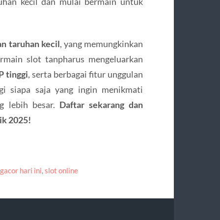
han kecil dan mulai bermain untuk
an taruhan kecil
, yang memungkinkan
rmain slot tanpharus mengeluarkan
 tinggi
, serta berbagai fitur unggulan
agi siapa saja yang ingin menikmati
g lebih besar.
Daftar sekarang dan
ik 2025!
 gacor hari ini
,
slot online