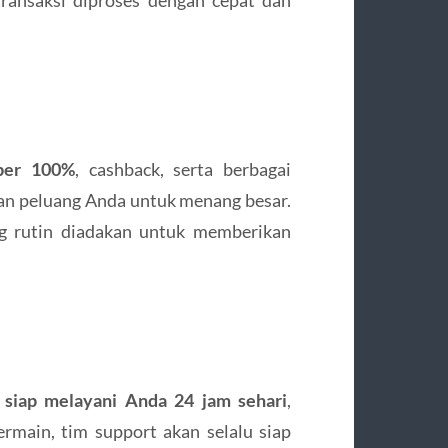
er 100%
, cashback, serta berbagai
an peluang Anda untuk menang besar.
ng rutin diadakan untuk memberikan
 siap melayani Anda 24 jam sehari
,
rmain, tim support akan selalu siap