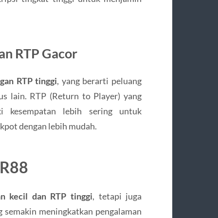
gan RTP Gacor
ngan RTP tinggi
, yang berarti peluang
s lain. RTP (Return to Player) yang
i kesempatan lebih sering untuk
kpot dengan lebih mudah.
AR88
an kecil dan RTP tinggi
, tetapi juga
ang semakin meningkatkan pengalaman