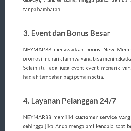
tanpa hambatan.
3. Event dan Bonus Besar
NEYMAR88 menawarkan
bonus New Memb
promosi menarik lainnya yang bisa meningkatk
Selain itu, ada juga event-event menarik ya
hadiah tambahan bagi pemain setia.
4. Layanan Pelanggan 24/7
NEYMAR88 memiliki
customer service yang
sehingga jika Anda mengalami kendala saat be