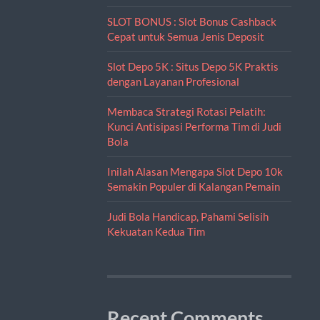
SLOT BONUS : Slot Bonus Cashback
Cepat untuk Semua Jenis Deposit
Slot Depo 5K : Situs Depo 5K Praktis
dengan Layanan Profesional
Membaca Strategi Rotasi Pelatih:
Kunci Antisipasi Performa Tim di Judi
Bola
Inilah Alasan Mengapa Slot Depo 10k
Semakin Populer di Kalangan Pemain
Judi Bola Handicap, Pahami Selisih
Kekuatan Kedua Tim
Recent Comments