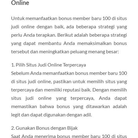
Online
Untuk memanfaatkan bonus member baru 100 di situs
judi online dengan baik, ada beberapa strategi yang
perlu Anda terapkan. Berikut adalah beberapa strategi
yang dapat membantu Anda memaksimalkan bonus
tersebut dan meningkatkan peluang menang besar:
1. Pilih Situs Judi Online Terpercaya
Sebelum Anda memanfaatkan bonus member baru 100
di situs judi online, pastikan untuk memilih situs yang
terpercaya dan memiliki reputasi baik. Dengan memilih
situs judi online yang terpercaya, Anda dapat
memastikan bahwa bonus yang ditawarkan adalah
legit dan dapat digunakan dengan adil.
2. Gunakan Bonus dengan Bijak
Saat Anda menerima bonus member baru 100 di situs