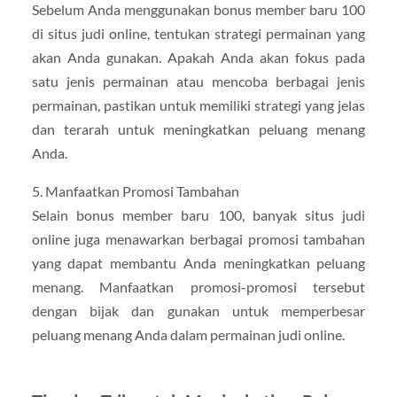
Sebelum Anda menggunakan bonus member baru 100
di situs judi online, tentukan strategi permainan yang
akan Anda gunakan. Apakah Anda akan fokus pada
satu jenis permainan atau mencoba berbagai jenis
permainan, pastikan untuk memiliki strategi yang jelas
dan terarah untuk meningkatkan peluang menang
Anda.
5. Manfaatkan Promosi Tambahan
Selain bonus member baru 100, banyak situs judi
online juga menawarkan berbagai promosi tambahan
yang dapat membantu Anda meningkatkan peluang
menang. Manfaatkan promosi-promosi tersebut
dengan bijak dan gunakan untuk memperbesar
peluang menang Anda dalam permainan judi online.