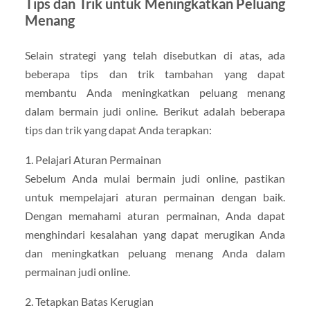
Tips dan Trik untuk Meningkatkan Peluang
Menang
Selain strategi yang telah disebutkan di atas, ada
beberapa tips dan trik tambahan yang dapat
membantu Anda meningkatkan peluang menang
dalam bermain judi online. Berikut adalah beberapa
tips dan trik yang dapat Anda terapkan:
1. Pelajari Aturan Permainan
Sebelum Anda mulai bermain judi online, pastikan
untuk mempelajari aturan permainan dengan baik.
Dengan memahami aturan permainan, Anda dapat
menghindari kesalahan yang dapat merugikan Anda
dan meningkatkan peluang menang Anda dalam
permainan judi online.
2. Tetapkan Batas Kerugian