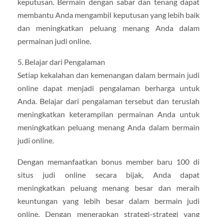
keputusan. Bermain dengan sabar dan tenang dapat
membantu Anda mengambil keputusan yang lebih baik
dan meningkatkan peluang menang Anda dalam
permainan judi online.
5. Belajar dari Pengalaman
Setiap kekalahan dan kemenangan dalam bermain judi
online dapat menjadi pengalaman berharga untuk
Anda. Belajar dari pengalaman tersebut dan teruslah
meningkatkan keterampilan permainan Anda untuk
meningkatkan peluang menang Anda dalam bermain
judi online.
Dengan memanfaatkan bonus member baru 100 di
situs judi online secara bijak, Anda dapat
meningkatkan peluang menang besar dan meraih
keuntungan yang lebih besar dalam bermain judi
online. Dengan menerapkan strategi-strategi yang