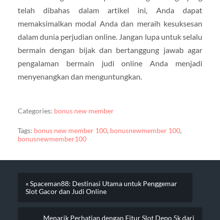
telah dibahas dalam artikel ini, Anda dapat
memaksimalkan modal Anda dan meraih kesuksesan
dalam dunia perjudian online. Jangan lupa untuk selalu
bermain dengan bijak dan bertanggung jawab agar
pengalaman bermain judi online Anda menjadi
menyenangkan dan menguntungkan.
Categories:
bonus new member
Tags:
bonus new member 100
,
bonusnewmember 100
,
bonusnewmember100
« Spaceman88: Destinasi Utama untuk Penggemar
Slot Gacor dan Judi Online
Menarik Perhatian dengan Fitur Slot Depo 5k dari