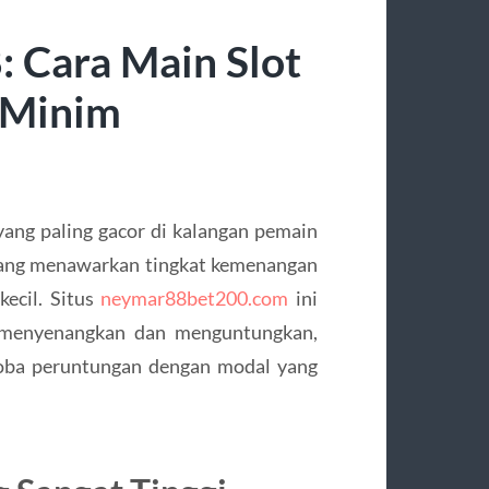
 Cara Main Slot
 Minim
yang paling gacor di kalangan pemain
 yang menawarkan tingkat kemenangan
kecil. Situs
neymar88bet200.com
ini
 menyenangkan dan menguntungkan,
coba peruntungan dengan modal yang