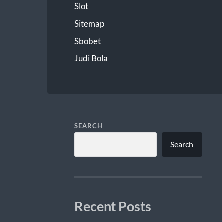
Slot
Sitemap
Sbobet
Judi Bola
SEARCH
Search
Recent Posts