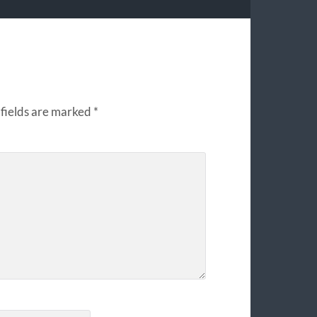
fields are marked
*