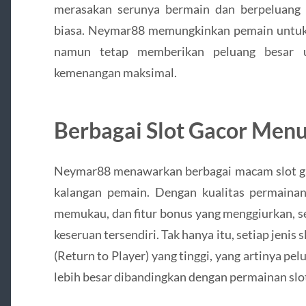
merasakan serunya bermain dan berpeluang 
biasa. Neymar88 memungkinkan pemain untuk
namun tetap memberikan peluang besar 
kemenangan maksimal.
Berbagai Slot Gacor Men
Neymar88 menawarkan berbagai macam slot ga
kalangan pemain. Dengan kualitas permainan 
memukau, dan fitur bonus yang menggiurkan, 
keseruan tersendiri. Tak hanya itu, setiap jenis
(Return to Player) yang tinggi, yang artinya 
lebih besar dibandingkan dengan permainan slot 