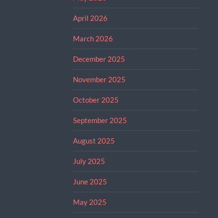
April 2026
March 2026
December 2025
November 2025
October 2025
September 2025
August 2025
July 2025
June 2025
May 2025