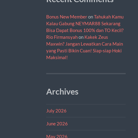
Bonus New Member
on
Tahukah Kamu
Kalau Gabung NEYMAR88 Sekarang
Bisa Dapat Bonus 100% dan TO Kecil?
Rio Firmansyah
on
Kakek Zeus
Maxwin? Jangan Lewatkan Cara Main
yang Pasti Bikin Cuan! Siap-siap Hoki
Maksimal!
Archives
July 2026
June 2026
May 2026