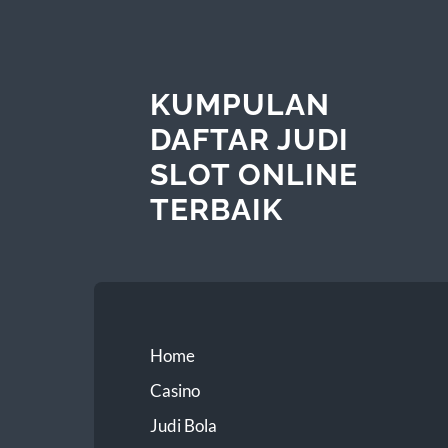
KUMPULAN
DAFTAR JUDI
SLOT ONLINE
TERBAIK
Home
Casino
Judi Bola