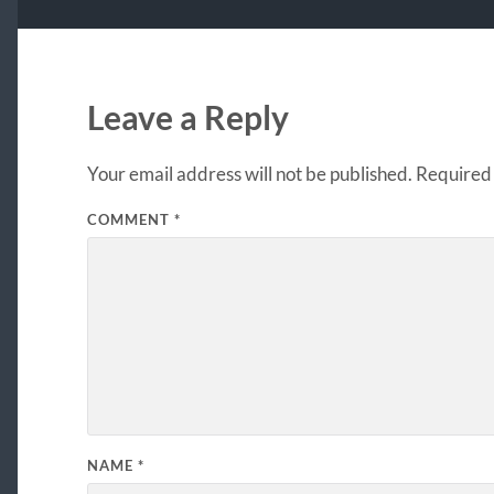
Leave a Reply
Your email address will not be published.
Required 
COMMENT
*
NAME
*