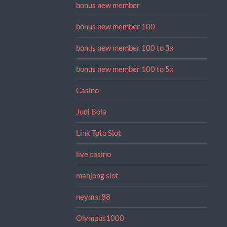
bonus new member
bonus new member 100
bonus new member 100 to 3x
bonus new member 100 to 5x
Casino
Judi Bola
Link Toto Slot
live casino
mahjong slot
neymar88
Olympus1000