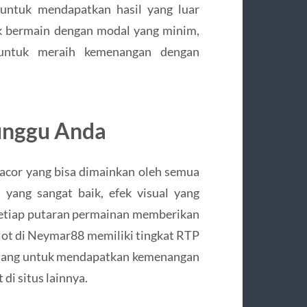
untuk mendapatkan hasil yang luar
 bermain dengan modal yang minim,
untuk meraih kemenangan dengan
unggu Anda
cor yang bisa dimainkan oleh semua
yang sangat baik, efek visual yang
setiap putaran permainan memberikan
 slot di Neymar88 memiliki tingkat RTP
peluang untuk mendapatkan kemenangan
di situs lainnya.