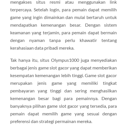
mengakses situs resmi atau menggunakan link
terpercaya. Setelah login, para pemain dapat memilih
game yang ingin dimainkan dan mulai bertaruh untuk
mendapatkan kemenangan besar. Dengan sistem
keamanan yang terjamin, para pemain dapat bermain
dengan nyaman tanpa perlu khawatir tentang
kerahasiaan data pribadi mereka.
Tak hanya itu, situs Olympus1000 juga menyediakan
berbagai jenis game slot gacor yang dapat memberikan
kesempatan kemenangan lebih tinggi. Game slot gacor
merupakan jenis game yang memiliki tingkat
pembayaran yang tinggi dan sering menghasilkan
kemenangan besar bagi para pemainnya. Dengan
banyaknya pilihan game slot gacor yang tersedia, para
pemain dapat memilih game yang sesuai dengan
preferensi dan strategi permainan mereka.