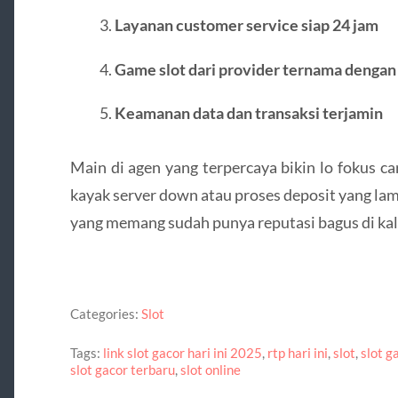
Layanan customer service siap 24 jam
Game slot dari provider ternama dengan 
Keamanan data dan transaksi terjamin
Main di agen yang terpercaya bikin lo fokus ca
kayak server down atau proses deposit yang lama.
yang memang sudah punya reputasi bagus di kal
Categories:
Slot
Tags:
link slot gacor hari ini 2025
,
rtp hari ini
,
slot
,
slot g
slot gacor terbaru
,
slot online