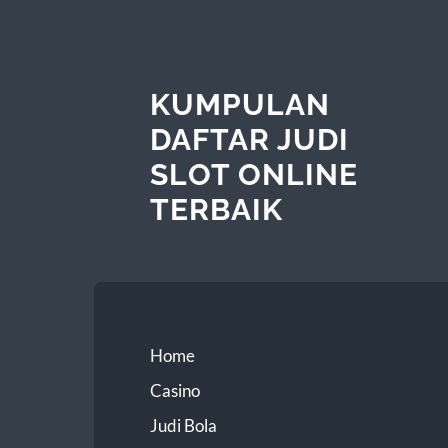
KUMPULAN
DAFTAR JUDI
SLOT ONLINE
TERBAIK
Home
Casino
Judi Bola