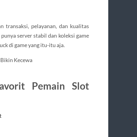
n transaksi, pelayanan, dan kualitas
 punya server stabil dan koleksi game
uck di game yang itu-itu aja.
k Bikin Kecewa
avorit Pemain Slot
t