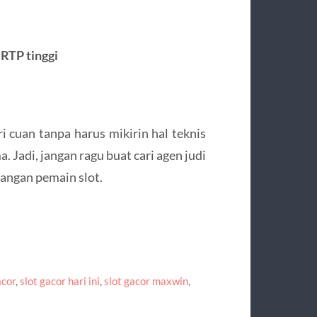
RTP tinggi
ri cuan tanpa harus mikirin hal teknis
 Jadi, jangan ragu buat cari agen judi
angan pemain slot.
acor
,
slot gacor hari ini
,
slot gacor maxwin
,