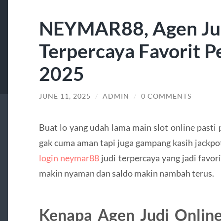
NEYMAR88, Agen Jud
Terpercaya Favorit P
2025
JUNE 11, 2025
/
ADMIN
/
0 COMMENTS
Buat lo yang udah lama main slot online pasti
gak cuma aman tapi juga gampang kasih jackpot
login neymar88
judi terpercaya yang jadi favori
makin nyaman dan saldo makin nambah terus.
Kenapa Agen Judi Online