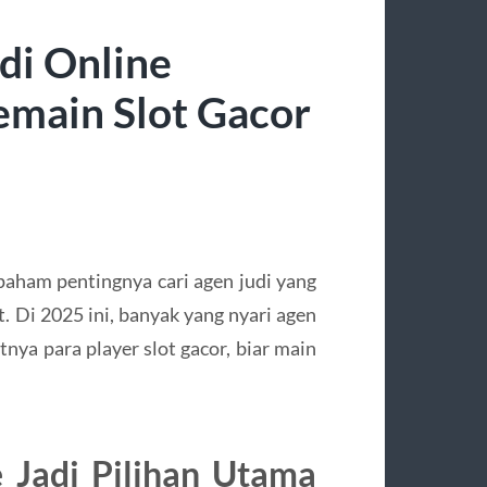
i Online
emain Slot Gacor
 paham pentingnya cari agen judi yang
. Di 2025 ini, banyak yang nyari agen
tnya para player slot gacor, biar main
 Jadi Pilihan Utama