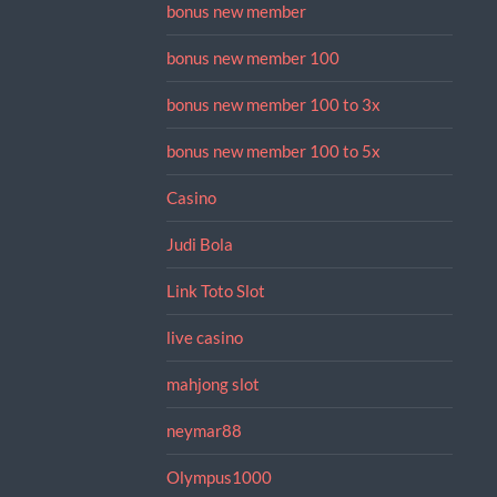
bonus new member
bonus new member 100
bonus new member 100 to 3x
bonus new member 100 to 5x
Casino
Judi Bola
Link Toto Slot
live casino
mahjong slot
neymar88
Olympus1000