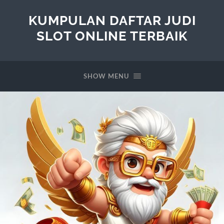
KUMPULAN DAFTAR JUDI
SLOT ONLINE TERBAIK
SHOW MENU