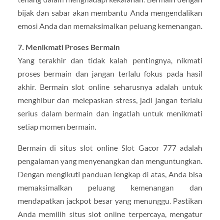
bijak dan sabar akan membantu Anda mengendalikan
emosi Anda dan memaksimalkan peluang kemenangan.
7. Menikmati Proses Bermain
Yang terakhir dan tidak kalah pentingnya, nikmati
proses bermain dan jangan terlalu fokus pada hasil
akhir. Bermain slot online seharusnya adalah untuk
menghibur dan melepaskan stress, jadi jangan terlalu
serius dalam bermain dan ingatlah untuk menikmati
setiap momen bermain.
Bermain di situs slot online Slot Gacor 777 adalah
pengalaman yang menyenangkan dan menguntungkan.
Dengan mengikuti panduan lengkap di atas, Anda bisa
memaksimalkan peluang kemenangan dan
mendapatkan jackpot besar yang menunggu. Pastikan
Anda memilih situs slot online terpercaya, mengatur