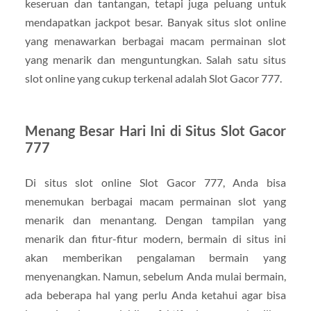
keseruan dan tantangan, tetapi juga peluang untuk
mendapatkan jackpot besar. Banyak situs slot online
yang menawarkan berbagai macam permainan slot
yang menarik dan menguntungkan. Salah satu situs
slot online yang cukup terkenal adalah Slot Gacor 777.
Menang Besar Hari Ini di Situs Slot Gacor
777
Di situs slot online Slot Gacor 777, Anda bisa
menemukan berbagai macam permainan slot yang
menarik dan menantang. Dengan tampilan yang
menarik dan fitur-fitur modern, bermain di situs ini
akan memberikan pengalaman bermain yang
menyenangkan. Namun, sebelum Anda mulai bermain,
ada beberapa hal yang perlu Anda ketahui agar bisa