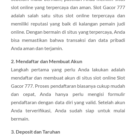
slot online yang terpercaya dan aman. Slot Gacor 777
adalah salah satu situs slot online terpercaya dan
memiliki reputasi yang baik di kalangan pemain judi
online. Dengan bermain di situs yang terpercaya, Anda
bisa memastikan bahwa transaksi dan data pribadi
Anda aman dan terjamin.
2. Mendaftar dan Membuat Akun
Langkah pertama yang perlu Anda lakukan adalah
mendaftar dan membuat akun di situs slot online Slot
Gacor 777. Proses pendaftaran biasanya cukup mudah
dan cepat, Anda hanya perlu mengisi formulir
pendaftaran dengan data diri yang valid. Setelah akun
Anda terverifikasi, Anda sudah siap untuk mulai
bermain.
3. Deposit dan Taruhan