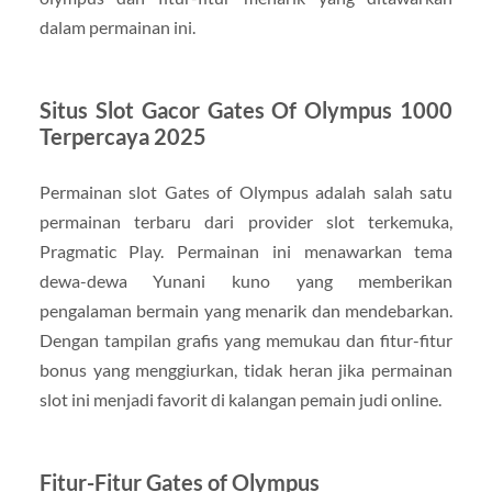
dalam permainan ini.
Situs Slot Gacor Gates Of Olympus 1000
Terpercaya 2025
Permainan slot Gates of Olympus adalah salah satu
permainan terbaru dari provider slot terkemuka,
Pragmatic Play. Permainan ini menawarkan tema
dewa-dewa Yunani kuno yang memberikan
pengalaman bermain yang menarik dan mendebarkan.
Dengan tampilan grafis yang memukau dan fitur-fitur
bonus yang menggiurkan, tidak heran jika permainan
slot ini menjadi favorit di kalangan pemain judi online.
Fitur-Fitur Gates of Olympus