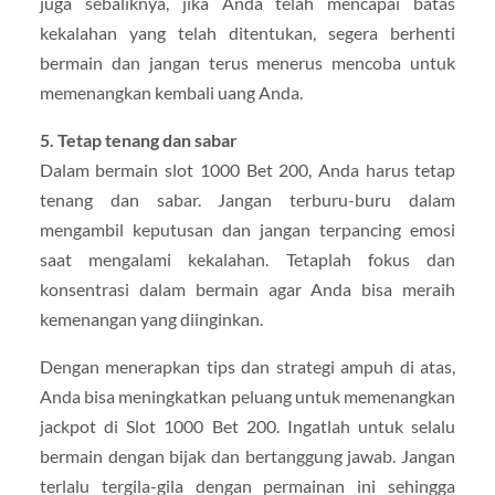
juga sebaliknya, jika Anda telah mencapai batas
kekalahan yang telah ditentukan, segera berhenti
bermain dan jangan terus menerus mencoba untuk
memenangkan kembali uang Anda.
5. Tetap tenang dan sabar
Dalam bermain slot 1000 Bet 200, Anda harus tetap
tenang dan sabar. Jangan terburu-buru dalam
mengambil keputusan dan jangan terpancing emosi
saat mengalami kekalahan. Tetaplah fokus dan
konsentrasi dalam bermain agar Anda bisa meraih
kemenangan yang diinginkan.
Dengan menerapkan tips dan strategi ampuh di atas,
Anda bisa meningkatkan peluang untuk memenangkan
jackpot di Slot 1000 Bet 200. Ingatlah untuk selalu
bermain dengan bijak dan bertanggung jawab. Jangan
terlalu tergila-gila dengan permainan ini sehingga