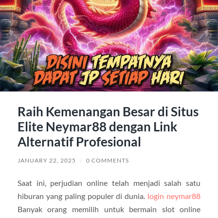
Raih Kemenangan Besar di Situs
Elite Neymar88 dengan Link
Alternatif Profesional
JANUARY 22, 2025
/
0 COMMENTS
Saat ini, perjudian online telah menjadi salah satu
hiburan yang paling populer di dunia.
login neymar88
Banyak orang memilih untuk bermain slot online