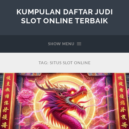
KUMPULAN DAFTAR JUDI
SLOT ONLINE TERBAIK
SHOW MENU
TAG:
SITUS SLOT ONLINE