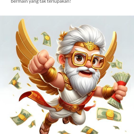
bermain yang tak terlupakan!