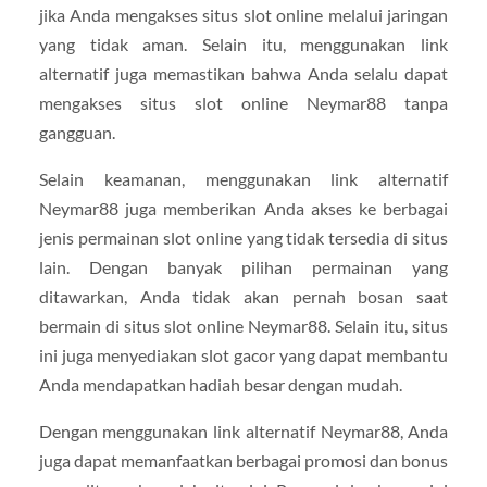
jika Anda mengakses situs slot online melalui jaringan
yang tidak aman. Selain itu, menggunakan link
alternatif juga memastikan bahwa Anda selalu dapat
mengakses situs slot online Neymar88 tanpa
gangguan.
Selain keamanan, menggunakan link alternatif
Neymar88 juga memberikan Anda akses ke berbagai
jenis permainan slot online yang tidak tersedia di situs
lain. Dengan banyak pilihan permainan yang
ditawarkan, Anda tidak akan pernah bosan saat
bermain di situs slot online Neymar88. Selain itu, situs
ini juga menyediakan slot gacor yang dapat membantu
Anda mendapatkan hadiah besar dengan mudah.
Dengan menggunakan link alternatif Neymar88, Anda
juga dapat memanfaatkan berbagai promosi dan bonus