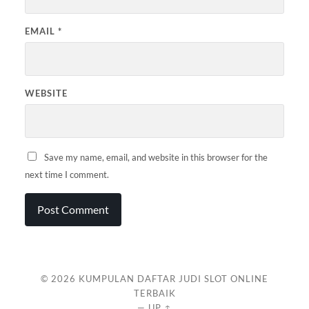
EMAIL
*
WEBSITE
Save my name, email, and website in this browser for the
next time I comment.
© 2026
KUMPULAN DAFTAR JUDI SLOT ONLINE
TERBAIK
—
UP ↑