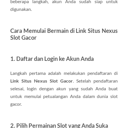
beberapa langkah, akun Anda sudah siap untuk
digunakan.
Cara Memulai Bermain di Link Situs Nexus
Slot Gacor
1. Daftar dan Login ke Akun Anda
Langkah pertama adalah melakukan pendaftaran di
Link Situs Nexus Slot Gacor
. Setelah pendaftaran
selesai, login dengan akun yang sudah Anda buat
untuk memulai petualangan Anda dalam dunia slot
gacor.
2. Pilih Permainan Slot yang Anda Suka