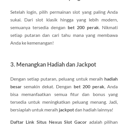
Setelah login, pilih permainan slot yang paling Anda
sukai. Dari slot klasik hingga yang lebih modern,
semuanya tersedia dengan
bet 200 perak
. Nikmati
setiap putaran dan cari tahu mana yang membawa
Anda ke kemenangan!
3. Menangkan Hadiah dan Jackpot
Dengan setiap putaran, peluang untuk meraih
hadiah
besar
semakin dekat. Dengan
bet 200 perak
, Anda
bisa memanfaatkan semua fitur dan bonus yang
tersedia untuk meningkatkan peluang menang. Jadi,
bersiaplah untuk meraih
jackpot
dan hadiah lainnya!
Daftar Link Situs Nexus Slot Gacor
adalah pilihan