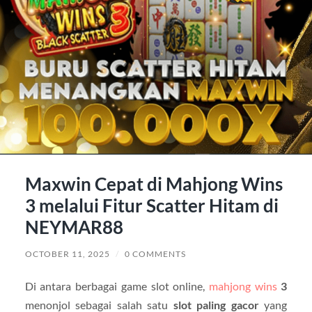
Maxwin Cepat di Mahjong Wins
3 melalui Fitur Scatter Hitam di
NEYMAR88
OCTOBER 11, 2025
/
0 COMMENTS
Di antara berbagai game slot online,
mahjong wins
3
menonjol sebagai salah satu
slot paling gacor
yang