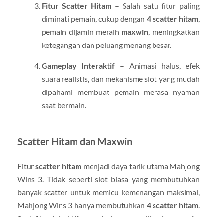
Fitur Scatter Hitam
– Salah satu fitur paling
diminati pemain, cukup dengan
4 scatter hitam
,
pemain dijamin meraih
maxwin
, meningkatkan
ketegangan dan peluang menang besar.
Gameplay Interaktif
– Animasi halus, efek
suara realistis, dan mekanisme slot yang mudah
dipahami membuat pemain merasa nyaman
saat bermain.
Scatter Hitam dan Maxwin
Fitur
scatter hitam
menjadi daya tarik utama Mahjong
Wins 3. Tidak seperti slot biasa yang membutuhkan
banyak scatter untuk memicu kemenangan maksimal,
Mahjong Wins 3 hanya membutuhkan
4 scatter hitam
.