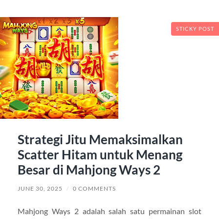
STICKY POST
Strategi Jitu Memaksimalkan
Scatter Hitam untuk Menang
Besar di Mahjong Ways 2
JUNE 30, 2025
/
0 COMMENTS
Mahjong Ways 2 adalah salah satu permainan slot