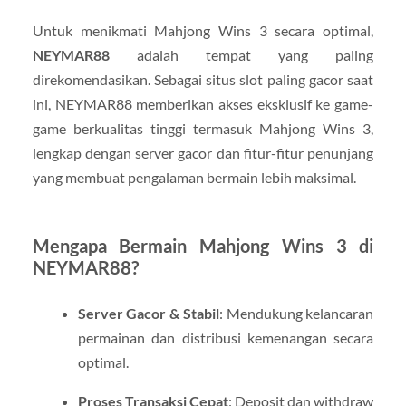
Untuk menikmati Mahjong Wins 3 secara optimal,
NEYMAR88
adalah tempat yang paling
direkomendasikan. Sebagai situs slot paling gacor saat
ini, NEYMAR88 memberikan akses eksklusif ke game-
game berkualitas tinggi termasuk Mahjong Wins 3,
lengkap dengan server gacor dan fitur-fitur penunjang
yang membuat pengalaman bermain lebih maksimal.
Mengapa Bermain Mahjong Wins 3 di
NEYMAR88?
Server Gacor & Stabil
: Mendukung kelancaran
permainan dan distribusi kemenangan secara
optimal.
Proses Transaksi Cepat
: Deposit dan withdraw