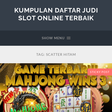
KUMPULAN DAFTAR JUDI
SLOT ONLINE TERBAIK
SHOW MENU
TAG:
SCATTER HITAM
STICKY POST