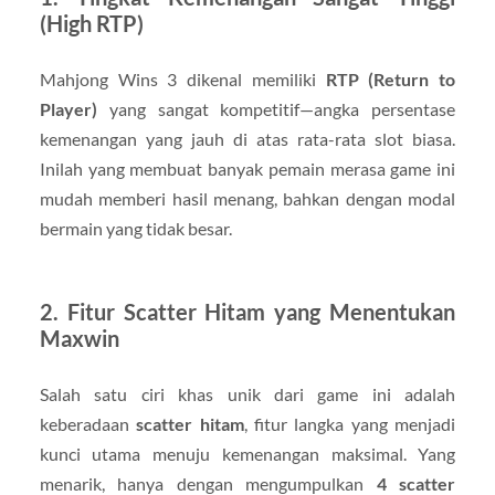
(High RTP)
Mahjong Wins 3 dikenal memiliki
RTP (Return to
Player)
yang sangat kompetitif—angka persentase
kemenangan yang jauh di atas rata-rata slot biasa.
Inilah yang membuat banyak pemain merasa game ini
mudah memberi hasil menang, bahkan dengan modal
bermain yang tidak besar.
2. Fitur Scatter Hitam yang Menentukan
Maxwin
Salah satu ciri khas unik dari game ini adalah
keberadaan
scatter hitam
, fitur langka yang menjadi
kunci utama menuju kemenangan maksimal. Yang
menarik, hanya dengan mengumpulkan
4 scatter