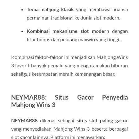
Tema mahjong klasik
yang membawa nuansa
permainan tradisional ke dunia slot modern.
Kombinasi mekanisme slot modern
dengan
fitur bonus dan peluang maxwin yang tinggi.
Kombinasi faktor-faktor ini menjadikan Mahjong Wins
3 favorit banyak pemain yang mengutamakan hiburan
sekaligus kesempatan meraih kemenangan besar.
NEYMAR88: Situs Gacor Penyedia
Mahjong Wins 3
NEYMAR88
dikenal sebagai
situs slot paling gacor
yang menyediakan Mahjong Wins 3 beserta berbagai
slot gacor lainnya. Platform ini menawarkan: