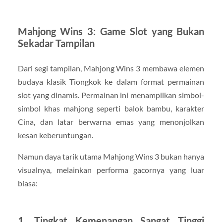
Mahjong Wins 3: Game Slot yang Bukan
Sekadar Tampilan
Dari segi tampilan, Mahjong Wins 3 membawa elemen
budaya klasik Tiongkok ke dalam format permainan
slot yang dinamis. Permainan ini menampilkan simbol-
simbol khas mahjong seperti balok bambu, karakter
Cina, dan latar berwarna emas yang menonjolkan
kesan keberuntungan.
Namun daya tarik utama Mahjong Wins 3 bukan hanya
visualnya, melainkan performa gacornya yang luar
biasa:
1. Tingkat Kemenangan Sangat Tinggi