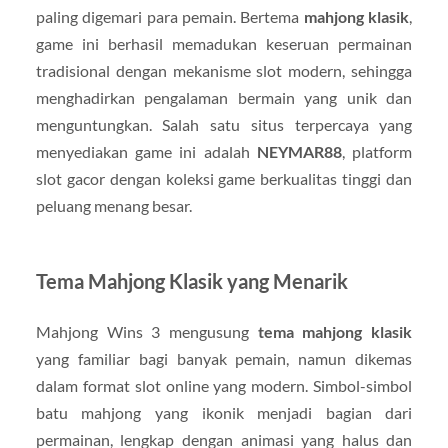
paling digemari para pemain. Bertema
mahjong klasik
,
game ini berhasil memadukan keseruan permainan
tradisional dengan mekanisme slot modern, sehingga
menghadirkan pengalaman bermain yang unik dan
menguntungkan. Salah satu situs terpercaya yang
menyediakan game ini adalah
NEYMAR88
, platform
slot gacor dengan koleksi game berkualitas tinggi dan
peluang menang besar.
Tema Mahjong Klasik yang Menarik
Mahjong Wins 3 mengusung
tema mahjong klasik
yang familiar bagi banyak pemain, namun dikemas
dalam format slot online yang modern. Simbol-simbol
batu mahjong yang ikonik menjadi bagian dari
permainan, lengkap dengan animasi yang halus dan