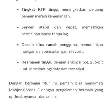
Tingkat RTP tinggi
, meningkatkan peluang
pemain meraih kemenangan.
Server stabil dan cepat
, memastikan
permainan lancar tanpa lag.
Desain situs ramah pengguna
, memudahkan
navigasi dan pencarian game favorit.
Keamanan tinggi
, dengan enkripsi SSL 256-bit
untuk melindungi data dan transaksi.
Dengan berbagai fitur ini, pemain bisa menikmati
Mahjong Wins 3 dengan pengalaman bermain yang
optimal, nyaman, dan aman.