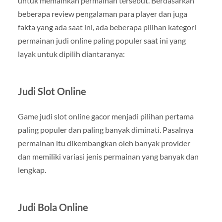
untuk memainkan permainan tersebut. Berdasarkan
beberapa review pengalaman para player dan juga
fakta yang ada saat ini, ada beberapa pilihan kategori
permainan judi online paling populer saat ini yang
layak untuk dipilih diantaranya:
Judi Slot Online
Game judi slot online gacor menjadi pilihan pertama
paling populer dan paling banyak diminati. Pasalnya
permainan itu dikembangkan oleh banyak provider
dan memiliki variasi jenis permainan yang banyak dan
lengkap.
Judi Bola Online