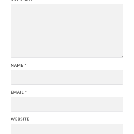
NAME
*
EMAIL
*
WEBSITE