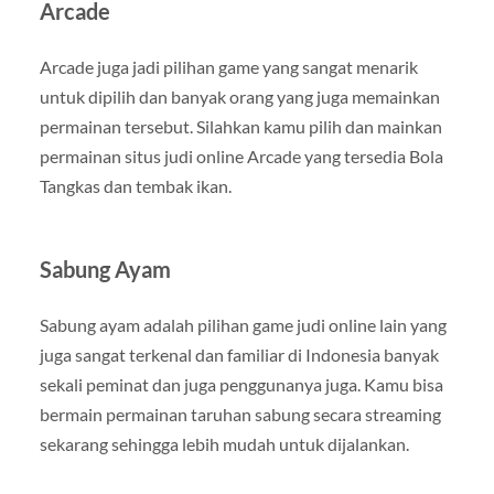
Arcade
Arcade juga jadi pilihan game yang sangat menarik
untuk dipilih dan banyak orang yang juga memainkan
permainan tersebut. Silahkan kamu pilih dan mainkan
permainan situs judi online Arcade yang tersedia Bola
Tangkas dan tembak ikan.
Sabung Ayam
Sabung ayam adalah pilihan game judi online lain yang
juga sangat terkenal dan familiar di Indonesia banyak
sekali peminat dan juga penggunanya juga. Kamu bisa
bermain permainan taruhan sabung secara streaming
sekarang sehingga lebih mudah untuk dijalankan.