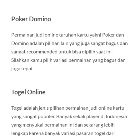
Poker Domino
Permainan judi online taruhan kartu yakni Poker dan
Domino adalah pilihan lain yang juga sangat bagus dan
sangat recommended untuk bisa dipilih saat ini.
Silahkan kamu pilih variasi permainan yang bagus dan
juga tepat.
Togel Online
Togel adalah jenis pilihan permainan judi online kartu
yang sangat populer. Banyak sekali player di Indonesia
yang menyukai permainan ini dan sekarang lebih
lengkap karena banyak variasi pasaran togel dari