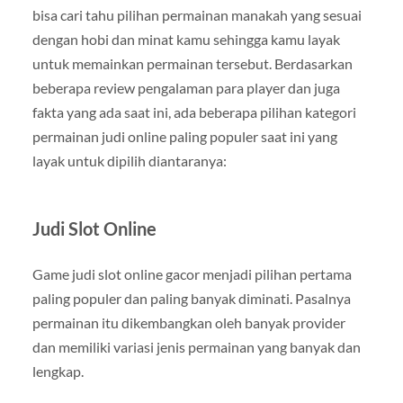
bisa cari tahu pilihan permainan manakah yang sesuai
dengan hobi dan minat kamu sehingga kamu layak
untuk memainkan permainan tersebut. Berdasarkan
beberapa review pengalaman para player dan juga
fakta yang ada saat ini, ada beberapa pilihan kategori
permainan judi online paling populer saat ini yang
layak untuk dipilih diantaranya:
Judi Slot Online
Game judi slot online gacor menjadi pilihan pertama
paling populer dan paling banyak diminati. Pasalnya
permainan itu dikembangkan oleh banyak provider
dan memiliki variasi jenis permainan yang banyak dan
lengkap.