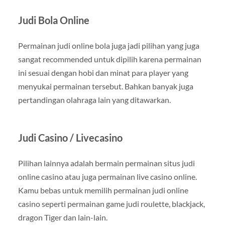
Judi Bola Online
Permainan judi online bola juga jadi pilihan yang juga
sangat recommended untuk dipilih karena permainan
ini sesuai dengan hobi dan minat para player yang
menyukai permainan tersebut. Bahkan banyak juga
pertandingan olahraga lain yang ditawarkan.
Judi Casino / Livecasino
Pilihan lainnya adalah bermain permainan situs judi
online casino atau juga permainan live casino online.
Kamu bebas untuk memilih permainan judi online
casino seperti permainan game judi roulette, blackjack,
dragon Tiger dan lain-lain.