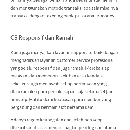
dan menggunakan metode transaksi apa saja misalnya
transaksi dengan rekening bank, pulsa atau e-money.
CS Responsif dan Ramah
Kami juga menyajikan layanan support terbaik dengan
menghadirkan layanan customer service profesional
yang selalu responsif dan juga ramah. Mereka siap
melayani dan membantu keluhan atau kendala
sekaligus juga menjawab setiap pertanyaan yang
diajukan oleh para pemain kapan saja selama 24 jam
nonstop. Hal itu demi kepuasan para member yang
bergabung dan bermain slot bersama kami.
Adanya ragam keunggulan dan kelebihan yang
disebutkan di atas menjadi bagian penting dan utama