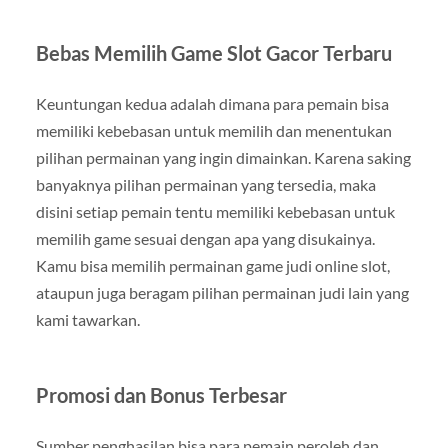
Bebas Memilih Game Slot Gacor Terbaru
Keuntungan kedua adalah dimana para pemain bisa
memiliki kebebasan untuk memilih dan menentukan
pilihan permainan yang ingin dimainkan. Karena saking
banyaknya pilihan permainan yang tersedia, maka
disini setiap pemain tentu memiliki kebebasan untuk
memilih game sesuai dengan apa yang disukainya.
Kamu bisa memilih permainan game judi online slot,
ataupun juga beragam pilihan permainan judi lain yang
kami tawarkan.
Promosi dan Bonus Terbesar
Sumber penghasilan bisa para pemain peroleh dan