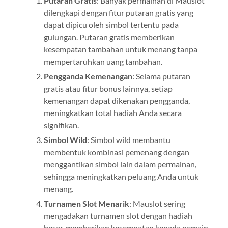
Putaran Gratis
: Banyak permainan di Mauslot
dilengkapi dengan fitur putaran gratis yang
dapat dipicu oleh simbol tertentu pada
gulungan. Putaran gratis memberikan
kesempatan tambahan untuk menang tanpa
mempertaruhkan uang tambahan.
Pengganda Kemenangan
: Selama putaran
gratis atau fitur bonus lainnya, setiap
kemenangan dapat dikenakan pengganda,
meningkatkan total hadiah Anda secara
signifikan.
Simbol Wild
: Simbol wild membantu
membentuk kombinasi pemenang dengan
menggantikan simbol lain dalam permainan,
sehingga meningkatkan peluang Anda untuk
menang.
Turnamen Slot Menarik
: Mauslot sering
mengadakan turnamen slot dengan hadiah
besar, memberikan kesempatan kepada pemain