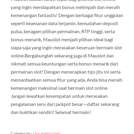
yang ingin mendapatkan bonus melimpah dan meraih
kemenangan fantastis! Dengan berbagai fitur unggulan
seperti keamanan data terjamin, kemudahan deposit
pulsa, beragam pilihan permainan, RTP tinggi, serta
bonus menarik, Mauslot menjadi pilihan ideal bagi
siapa saja yang ingin merasakan keseruan bermain slot
online.Bergabunglah sekarang juga di Mauslot dan
nikmati semua keuntungan serta bonus menarik dari
permainan slot! Dengan menerapkan tips jitu ini serta
memanfaatkan semua fitur yang ada, Anda bisa meraih
kemenangan maksimal saat bermain slot online.
Jangan lewatkan kesempatan untuk merasakan
pengalaman seru dari jackpot besar—daftar sekarang
dan buktikan sendiri! Selamat bermain!
Categories:
Uncategorized