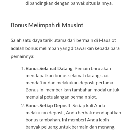
dibandingkan dengan banyak situs lainnya.
Bonus Melimpah di Mauslot
Salah satu daya tarik utama dari bermain di Mauslot
adalah bonus melimpah yang ditawarkan kepada para
pemainnya:
Bonus Selamat Datang
: Pemain baru akan
mendapatkan bonus selamat datang saat
mendaftar dan melakukan deposit pertama.
Bonus ini memberikan tambahan modal untuk
memulai petualangan bermain slot.
Bonus Setiap Deposit
: Setiap kali Anda
melakukan deposit, Anda berhak mendapatkan
bonus tambahan. Ini memberi Anda lebih
banyak peluang untuk bermain dan menang.