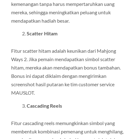
kemenangan tanpa harus mempertaruhkan uang
mereka, sehingga meningkatkan peluang untuk
mendapatkan hadiah besar.
Scatter Hitam
Fitur scatter hitam adalah keunikan dari Mahjong
Ways 2. Jika pemain mendapatkan simbol scatter
hitam, mereka akan mendapatkan bonus tambahan.
Bonus ini dapat diklaim dengan mengirimkan
screenshot hasil putaran ke tim customer service
MAUSLOT.
Cascading Reels
Fitur cascading reels memungkinkan simbol yang
membentuk kombinasi pemenang untuk menghilang,