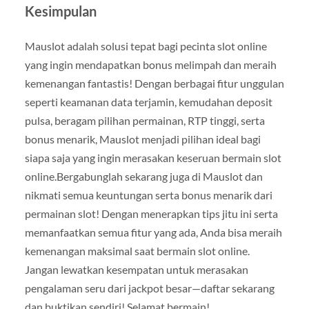
Kesimpulan
Mauslot adalah solusi tepat bagi pecinta slot online
yang ingin mendapatkan bonus melimpah dan meraih
kemenangan fantastis! Dengan berbagai fitur unggulan
seperti keamanan data terjamin, kemudahan deposit
pulsa, beragam pilihan permainan, RTP tinggi, serta
bonus menarik, Mauslot menjadi pilihan ideal bagi
siapa saja yang ingin merasakan keseruan bermain slot
online.Bergabunglah sekarang juga di Mauslot dan
nikmati semua keuntungan serta bonus menarik dari
permainan slot! Dengan menerapkan tips jitu ini serta
memanfaatkan semua fitur yang ada, Anda bisa meraih
kemenangan maksimal saat bermain slot online.
Jangan lewatkan kesempatan untuk merasakan
pengalaman seru dari jackpot besar—daftar sekarang
dan buktikan sendiri! Selamat bermain!