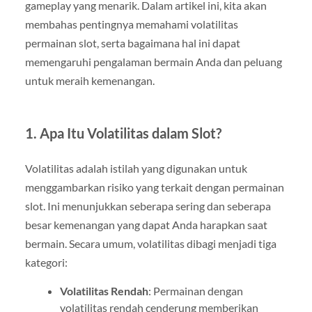
gameplay yang menarik. Dalam artikel ini, kita akan
membahas pentingnya memahami volatilitas
permainan slot, serta bagaimana hal ini dapat
memengaruhi pengalaman bermain Anda dan peluang
untuk meraih kemenangan.
1.
Apa Itu Volatilitas dalam Slot?
Volatilitas adalah istilah yang digunakan untuk
menggambarkan risiko yang terkait dengan permainan
slot. Ini menunjukkan seberapa sering dan seberapa
besar kemenangan yang dapat Anda harapkan saat
bermain. Secara umum, volatilitas dibagi menjadi tiga
kategori:
Volatilitas Rendah
: Permainan dengan
volatilitas rendah cenderung memberikan