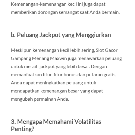
Kemenangan-kemenangan kecil ini juga dapat
memberikan dorongan semangat saat Anda bermain.
b.
Peluang Jackpot yang Menggiurkan
Meskipun kemenangan kecil lebih sering, Slot Gacor
Gampang Menang Maxwin juga menawarkan peluang
untuk meraih jackpot yang lebih besar. Dengan
memanfaatkan fitur-fitur bonus dan putaran gratis,
Anda dapat meningkatkan peluang untuk
mendapatkan kemenangan besar yang dapat
mengubah permainan Anda.
3.
Mengapa Memahami Volatilitas
Penting?