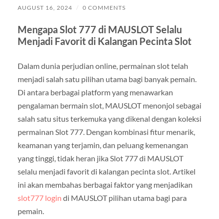
AUGUST 16, 2024
/
0 COMMENTS
Mengapa Slot 777 di MAUSLOT Selalu
Menjadi Favorit di Kalangan Pecinta Slot
Dalam dunia perjudian online, permainan slot telah
menjadi salah satu pilihan utama bagi banyak pemain.
Di antara berbagai platform yang menawarkan
pengalaman bermain slot, MAUSLOT menonjol sebagai
salah satu situs terkemuka yang dikenal dengan koleksi
permainan Slot 777. Dengan kombinasi fitur menarik,
keamanan yang terjamin, dan peluang kemenangan
yang tinggi, tidak heran jika Slot 777 di MAUSLOT
selalu menjadi favorit di kalangan pecinta slot. Artikel
ini akan membahas berbagai faktor yang menjadikan
slot777 login
di MAUSLOT pilihan utama bagi para
pemain.