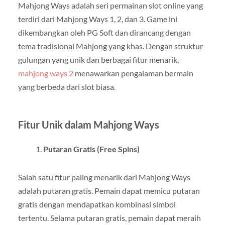
Mahjong Ways adalah seri permainan slot online yang
terdiri dari Mahjong Ways 1, 2, dan 3. Game ini
dikembangkan oleh PG Soft dan dirancang dengan
tema tradisional Mahjong yang khas. Dengan struktur
gulungan yang unik dan berbagai fitur menarik,
mahjong ways 2
menawarkan pengalaman bermain
yang berbeda dari slot biasa.
Fitur Unik dalam Mahjong Ways
Putaran Gratis (Free Spins)
Salah satu fitur paling menarik dari Mahjong Ways
adalah putaran gratis. Pemain dapat memicu putaran
gratis dengan mendapatkan kombinasi simbol
tertentu. Selama putaran gratis, pemain dapat meraih