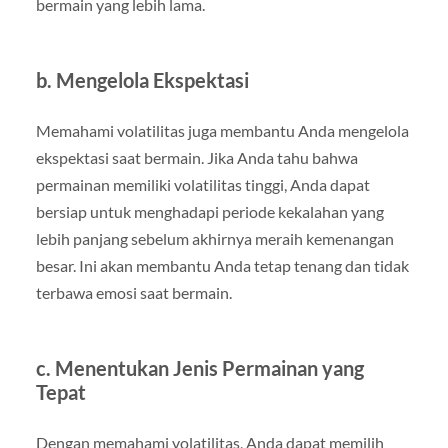
bermain yang lebih lama.
b.
Mengelola Ekspektasi
Memahami volatilitas juga membantu Anda mengelola
ekspektasi saat bermain. Jika Anda tahu bahwa
permainan memiliki volatilitas tinggi, Anda dapat
bersiap untuk menghadapi periode kekalahan yang
lebih panjang sebelum akhirnya meraih kemenangan
besar. Ini akan membantu Anda tetap tenang dan tidak
terbawa emosi saat bermain.
c.
Menentukan Jenis Permainan yang
Tepat
Dengan memahami volatilitas, Anda dapat memilih