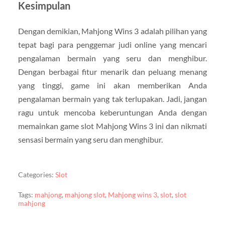
Kesimpulan
Dengan demikian, Mahjong Wins 3 adalah pilihan yang
tepat bagi para penggemar judi online yang mencari
pengalaman bermain yang seru dan menghibur.
Dengan berbagai fitur menarik dan peluang menang
yang tinggi, game ini akan memberikan Anda
pengalaman bermain yang tak terlupakan. Jadi, jangan
ragu untuk mencoba keberuntungan Anda dengan
memainkan game slot Mahjong Wins 3 ini dan nikmati
sensasi bermain yang seru dan menghibur.
Categories:
Slot
Tags:
mahjong
,
mahjong slot
,
Mahjong wins 3
,
slot
,
slot
mahjong