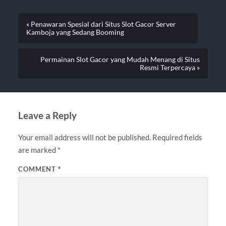
« Penawaran Spesial dari Situs Slot Gacor Server
Kamboja yang Sedang Booming
Permainan Slot Gacor yang Mudah Menang di Situs
Resmi Terpercaya »
Leave a Reply
Your email address will not be published.
Required fields
are marked
*
COMMENT
*