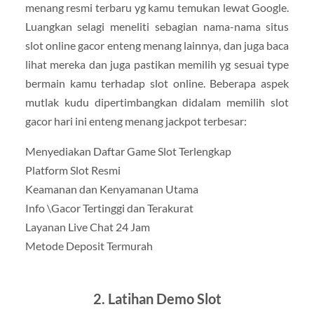
menang resmi terbaru yg kamu temukan lewat Google.
Luangkan selagi meneliti sebagian nama-nama situs
slot online gacor enteng menang lainnya, dan juga baca
lihat mereka dan juga pastikan memilih yg sesuai type
bermain kamu terhadap slot online. Beberapa aspek
mutlak kudu dipertimbangkan didalam memilih slot
gacor hari ini enteng menang jackpot terbesar:
Menyediakan Daftar Game Slot Terlengkap
Platform Slot Resmi
Keamanan dan Kenyamanan Utama
Info \Gacor Tertinggi dan Terakurat
Layanan Live Chat 24 Jam
Metode Deposit Termurah
2. Latihan Demo Slot