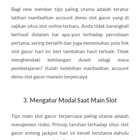
Bagi new member tips paling utama adalah teratur
latihan manfaatkan account demo slot gacor yang di
sajikan situs slot online terbaru. Anda tidak barangkali
berhasil didalam hal apa-pun terhadap percobaan
pertama, sering berlatih dan juga menemukan pola link
slot gacor hari ini beri tambahan hasil terbaik. Tidak
menghendaki kehilangan duwit selagi masa
pembelajaran? Itulah kelebihan manfaatkan account
demo slot gacor maxwin terpercaya.
3. Mengatur Modal Saat Main Slot
Tips main slot gacor terpercaya paling utama adalah
manajemen risiko. Prinsip taruhan terhadap situs slot
gacor enteng jackpot hari ini kenali terutama dahulu