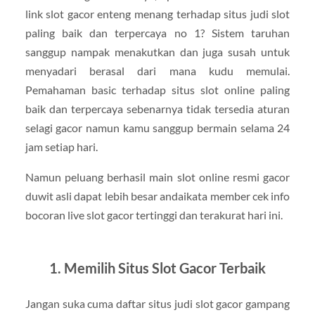
link slot gacor enteng menang terhadap situs judi slot
paling baik dan terpercaya no 1? Sistem taruhan
sanggup nampak menakutkan dan juga susah untuk
menyadari berasal dari mana kudu memulai.
Pemahaman basic terhadap situs slot online paling
baik dan terpercaya sebenarnya tidak tersedia aturan
selagi gacor namun kamu sanggup bermain selama 24
jam setiap hari.
Namun peluang berhasil main slot online resmi gacor
duwit asli dapat lebih besar andaikata member cek info
bocoran live slot gacor tertinggi dan terakurat hari ini.
1. Memilih Situs Slot Gacor Terbaik
Jangan suka cuma daftar situs judi slot gacor gampang