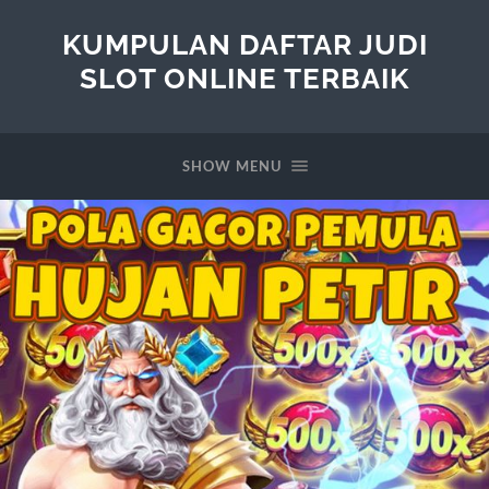
KUMPULAN DAFTAR JUDI
SLOT ONLINE TERBAIK
SHOW MENU