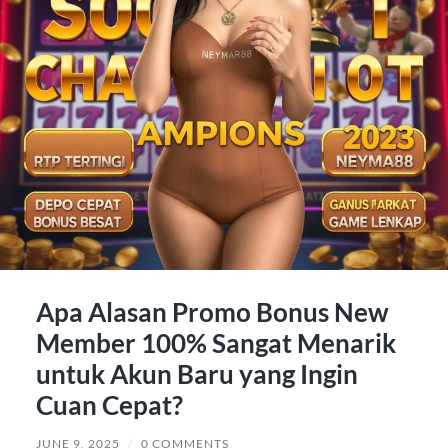
Apa Alasan Promo Bonus New
Member 100% Sangat Menarik
untuk Akun Baru yang Ingin
Cuan Cepat?
JUNE 9, 2025
/
0 COMMENTS