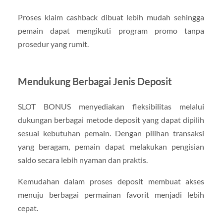
Proses klaim cashback dibuat lebih mudah sehingga
pemain dapat mengikuti program promo tanpa
prosedur yang rumit.
Mendukung Berbagai Jenis Deposit
SLOT BONUS menyediakan fleksibilitas melalui
dukungan berbagai metode deposit yang dapat dipilih
sesuai kebutuhan pemain. Dengan pilihan transaksi
yang beragam, pemain dapat melakukan pengisian
saldo secara lebih nyaman dan praktis.
Kemudahan dalam proses deposit membuat akses
menuju berbagai permainan favorit menjadi lebih
cepat.