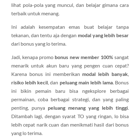
lihat pola-pola yang muncul, dan belajar gimana cara
terbaik untuk menang.
Ini adalah kesempatan emas buat belajar tanpa
tekanan, dan tentu aja dengan
modal yang lebih besar
dari bonus yang lo terima.
Jadi, kenapa promo
bonus new member 100%
sangat
menarik untuk akun baru yang pengen cuan cepat?
Karena bonus ini memberikan
modal lebih banyak
,
risiko lebih kecil
, dan
peluang main lebih lama
. Bonus
ini bikin pemain baru bisa ngeksplore berbagai
permainan, coba berbagai strategi, dan yang paling
penting, punya
peluang menang yang lebih tinggi
.
Ditambah lagi, dengan syarat TO yang ringan, lo bisa
lebih cepat narik cuan dan menikmati hasil dari bonus
yang lo terima.