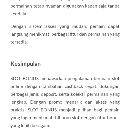
permainan tetap nyaman digunakan kapan saja tanpa
kendala.
Dengan sistem akses yang mudah, pemain dapat
langsung menikmati berbagai fitur dan permainan yang
tersedia.
Kesimpulan
SLOT BONUS menawarkan pengalaman bermain slot
online dengan tambahan cashback cepat, dukungan
berbagai jenis deposit, serta koleksi permainan yang
lengkap. Dengan promo menarik dan akses yang
praktis, SLOT BONUS menjadi pilihan bagi pemain
yang ingin menikmati hiburan slot dengan fitur bonus
yang lebih beragam.