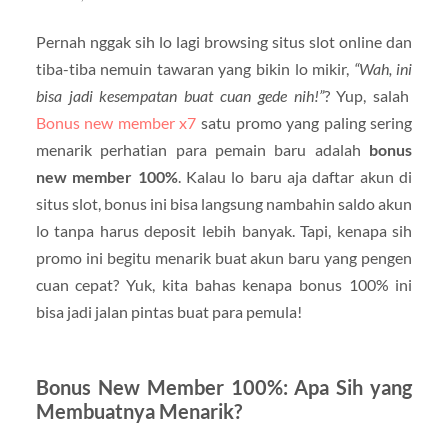
Pernah nggak sih lo lagi browsing situs slot online dan
tiba-tiba nemuin tawaran yang bikin lo mikir,
“Wah, ini
bisa jadi kesempatan buat cuan gede nih!”
? Yup, salah
Bonus new member x7
satu promo yang paling sering
menarik perhatian para pemain baru adalah
bonus
new member 100%
. Kalau lo baru aja daftar akun di
situs slot, bonus ini bisa langsung nambahin saldo akun
lo tanpa harus deposit lebih banyak. Tapi, kenapa sih
promo ini begitu menarik buat akun baru yang pengen
cuan cepat? Yuk, kita bahas kenapa bonus 100% ini
bisa jadi jalan pintas buat para pemula!
Bonus New Member 100%: Apa Sih yang
Membuatnya Menarik?