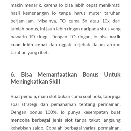
makin menarik, karena lo bisa lebih cepat menikmati
hasil kemenangan lo tanpa harus muter taruhan
berjam-jam. Misalnya, TO cuma 5x atau 10x dari
jumlah bonus, ini jauh lebih ringan daripada situs yang
nawarin TO tinggi. Dengan TO ringan, lo bisa
narik
cuan lebih cepat
dan nggak terjebak dalam aturan
taruhan yang ribet.
6.
Bisa Memanfaatkan Bonus Untuk
Meningkatkan Skill
Buat pemula, main slot bukan cuma soal hoki, tapi juga
soal strategi dan pemahaman tentang permainan.
Dengan bonus 100%, lo punya kesempatan buat
mencoba berbagai jenis slot
tanpa takut langsung
kehabisan saldo. Cobalah berbagai variasi permainan,