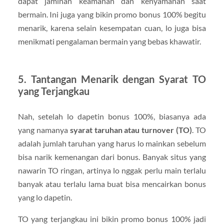
dapat jaminan keamanan dan kenyamanan saat
bermain. Ini juga yang bikin promo bonus 100% begitu
menarik, karena selain kesempatan cuan, lo juga bisa
menikmati pengalaman bermain yang bebas khawatir.
5.
Tantangan Menarik dengan Syarat TO
yang Terjangkau
Nah, setelah lo dapetin bonus 100%, biasanya ada
yang namanya
syarat taruhan atau turnover (TO)
. TO
adalah jumlah taruhan yang harus lo mainkan sebelum
bisa narik kemenangan dari bonus. Banyak situs yang
nawarin TO ringan, artinya lo nggak perlu main terlalu
banyak atau terlalu lama buat bisa mencairkan bonus
yang lo dapetin.
TO yang terjangkau ini bikin promo bonus 100% jadi