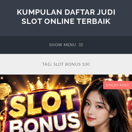
KUMPULAN DAFTAR JUDI
SLOT ONLINE TERBAIK
SHOW MENU
TAG:
SLOT BONUS 100
STICKY POST