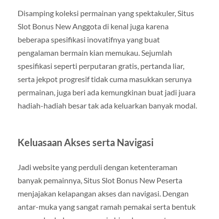
Disamping koleksi permainan yang spektakuler, Situs
Slot Bonus New Anggota di kenal juga karena
beberapa spesifikasi inovatifnya yang buat
pengalaman bermain kian memukau. Sejumlah
spesifikasi seperti perputaran gratis, pertanda liar,
serta jekpot progresif tidak cuma masukkan serunya
permainan, juga beri ada kemungkinan buat jadi juara
hadiah-hadiah besar tak ada keluarkan banyak modal.
Keluasaan Akses serta Navigasi
Jadi website yang perduli dengan ketenteraman
banyak pemainnya, Situs Slot Bonus New Peserta
menjajakan kelapangan akses dan navigasi. Dengan
antar-muka yang sangat ramah pemakai serta bentuk