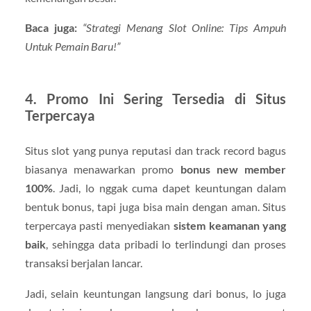
Baca juga:
“Strategi Menang Slot Online: Tips Ampuh
Untuk Pemain Baru!”
4.
Promo Ini Sering Tersedia di Situs
Terpercaya
Situs slot yang punya reputasi dan track record bagus
biasanya menawarkan promo
bonus new member
100%
. Jadi, lo nggak cuma dapet keuntungan dalam
bentuk bonus, tapi juga bisa main dengan aman. Situs
terpercaya pasti menyediakan
sistem keamanan yang
baik
, sehingga data pribadi lo terlindungi dan proses
transaksi berjalan lancar.
Jadi, selain keuntungan langsung dari bonus, lo juga