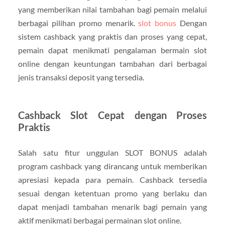
yang memberikan nilai tambahan bagi pemain melalui
berbagai pilihan promo menarik.
slot bonus
Dengan
sistem cashback yang praktis dan proses yang cepat,
pemain dapat menikmati pengalaman bermain slot
online dengan keuntungan tambahan dari berbagai
jenis transaksi deposit yang tersedia.
Cashback Slot Cepat dengan Proses
Praktis
Salah satu fitur unggulan SLOT BONUS adalah
program cashback yang dirancang untuk memberikan
apresiasi kepada para pemain. Cashback tersedia
sesuai dengan ketentuan promo yang berlaku dan
dapat menjadi tambahan menarik bagi pemain yang
aktif menikmati berbagai permainan slot online.