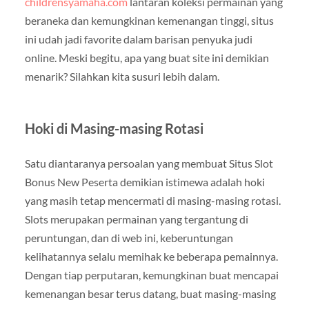
childrensyamaha.com
lantaran koleksi permainan yang
beraneka dan kemungkinan kemenangan tinggi, situs
ini udah jadi favorite dalam barisan penyuka judi
online. Meski begitu, apa yang buat site ini demikian
menarik? Silahkan kita susuri lebih dalam.
Hoki di Masing-masing Rotasi
Satu diantaranya persoalan yang membuat Situs Slot
Bonus New Peserta demikian istimewa adalah hoki
yang masih tetap mencermati di masing-masing rotasi.
Slots merupakan permainan yang tergantung di
peruntungan, dan di web ini, keberuntungan
kelihatannya selalu memihak ke beberapa pemainnya.
Dengan tiap perputaran, kemungkinan buat mencapai
kemenangan besar terus datang, buat masing-masing