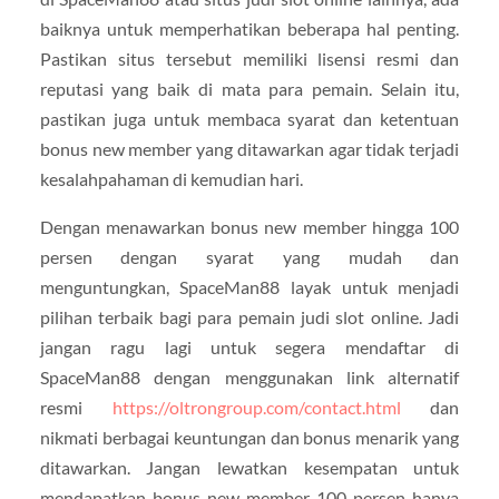
baiknya untuk memperhatikan beberapa hal penting.
Pastikan situs tersebut memiliki lisensi resmi dan
reputasi yang baik di mata para pemain. Selain itu,
pastikan juga untuk membaca syarat dan ketentuan
bonus new member yang ditawarkan agar tidak terjadi
kesalahpahaman di kemudian hari.
Dengan menawarkan bonus new member hingga 100
persen dengan syarat yang mudah dan
menguntungkan, SpaceMan88 layak untuk menjadi
pilihan terbaik bagi para pemain judi slot online. Jadi
jangan ragu lagi untuk segera mendaftar di
SpaceMan88 dengan menggunakan link alternatif
resmi
https://oltrongroup.com/contact.html
dan
nikmati berbagai keuntungan dan bonus menarik yang
ditawarkan. Jangan lewatkan kesempatan untuk
mendapatkan bonus new member 100 persen hanya