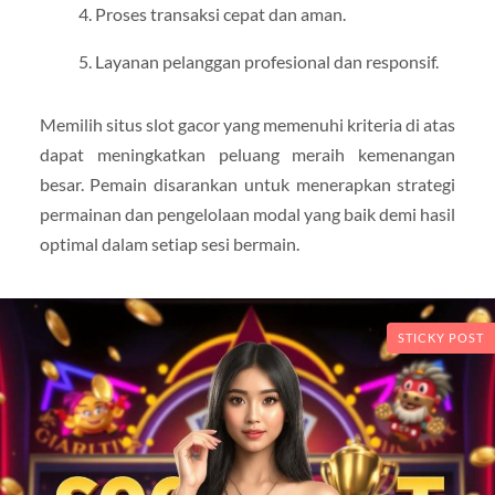
Proses transaksi cepat dan aman.
Layanan pelanggan profesional dan responsif.
Memilih situs slot gacor yang memenuhi kriteria di atas
dapat meningkatkan peluang meraih kemenangan
besar. Pemain disarankan untuk menerapkan strategi
permainan dan pengelolaan modal yang baik demi hasil
optimal dalam setiap sesi bermain.
STICKY POST