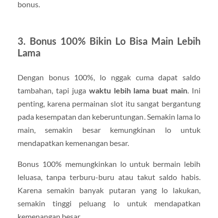
bonus.
3.
Bonus 100% Bikin Lo Bisa Main Lebih
Lama
Dengan bonus 100%, lo nggak cuma dapat saldo
tambahan, tapi juga
waktu lebih lama buat main
. Ini
penting, karena permainan slot itu sangat bergantung
pada kesempatan dan keberuntungan. Semakin lama lo
main, semakin besar kemungkinan lo untuk
mendapatkan kemenangan besar.
Bonus 100% memungkinkan lo untuk bermain lebih
leluasa, tanpa terburu-buru atau takut saldo habis.
Karena semakin banyak putaran yang lo lakukan,
semakin tinggi peluang lo untuk mendapatkan
kemenangan besar.