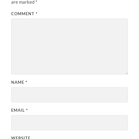
are marked
*
COMMENT
*
NAME
*
EMAIL
*
WEBSITE