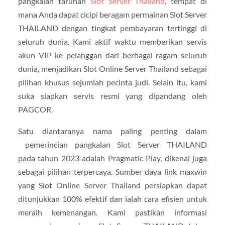
pangkalan taruhan
Slot Server Thailand
, tempat di
mana Anda dapat cicipi beragam permainan Slot Server
THAILAND dengan tingkat pembayaran tertinggi di
seluruh dunia. Kami aktif waktu memberikan servis
akun VIP ke pelanggan dari berbagai ragam seluruh
dunia, menjadikan Slot Online Server Thailand sebagai
pilihan khusus sejumlah pecinta judi. Selain itu, kami
suka siapkan servis resmi yang dipandang oleh
PAGCOR.
Satu diantaranya nama paling penting dalam
pemerincian pangkalan Slot Server THAILAND
pada tahun 2023 adalah Pragmatic Play, dikenal juga
sebagai pilihan terpercaya. Sumber daya link maxwin
yang Slot Online Server Thailand persiapkan dapat
ditunjukkan 100% efektif dan ialah cara efisien untuk
meraih kemenangan. Kami pastikan informasi