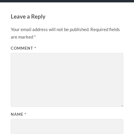
Leave a Reply
Your email address will not be published.
Required fields
are marked
*
COMMENT
*
NAME
*