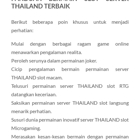
THAILAND TERBAIK
Berikut beberapa poin khusus untuk menjadi
perhatian:
Mulai dengan berbagai ragam game online
menawarkan pengalaman realita.
Peroleh serunya dalam permainan joker.
Cicip pengalaman bermain permainan server
THAILAND slot macam.
Telusuri permainan server THAILAND slot RTG
datangkan keceriaan.
Saksikan permainan server THAILAND slot langsung
menarik perhatian.
Susuri dunia permainan inovatif server THAILAND slot
Microgaming.
Merasakan kesan-kesan bermain dengan permainan