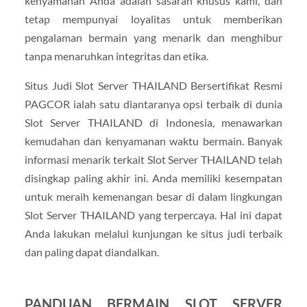
kenyamanan Anda adalah sasaran khusus kami, dan
tetap mempunyai loyalitas untuk memberikan
pengalaman bermain yang menarik dan menghibur
tanpa menaruhkan integritas dan etika.
Situs Judi Slot Server THAILAND Bersertifikat Resmi
PAGCOR ialah satu diantaranya opsi terbaik di dunia
Slot Server THAILAND di Indonesia, menawarkan
kemudahan dan kenyamanan waktu bermain. Banyak
informasi menarik terkait Slot Server THAILAND telah
disingkap paling akhir ini. Anda memiliki kesempatan
untuk meraih kemenangan besar di dalam lingkungan
Slot Server THAILAND yang terpercaya. Hal ini dapat
Anda lakukan melalui kunjungan ke situs judi terbaik
dan paling dapat diandalkan.
PANDUAN BERMAIN SLOT SERVER