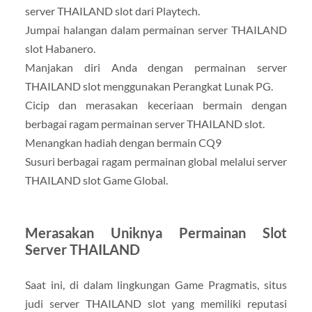
server THAILAND slot dari Playtech.
Jumpai halangan dalam permainan server THAILAND
slot Habanero.
Manjakan diri Anda dengan permainan server
THAILAND slot menggunakan Perangkat Lunak PG.
Cicip dan merasakan keceriaan bermain dengan
berbagai ragam permainan server THAILAND slot.
Menangkan hadiah dengan bermain CQ9
Susuri berbagai ragam permainan global melalui server
THAILAND slot Game Global.
Merasakan Uniknya Permainan Slot
Server THAILAND
Saat ini, di dalam lingkungan Game Pragmatis, situs
judi server THAILAND slot yang memiliki reputasi