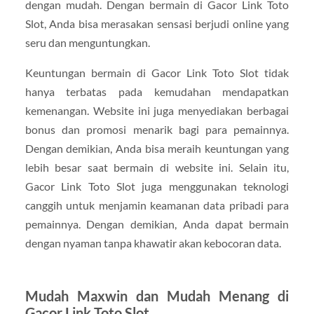
dengan mudah. Dengan bermain di Gacor Link Toto
Slot, Anda bisa merasakan sensasi berjudi online yang
seru dan menguntungkan.
Keuntungan bermain di Gacor Link Toto Slot tidak
hanya terbatas pada kemudahan mendapatkan
kemenangan. Website ini juga menyediakan berbagai
bonus dan promosi menarik bagi para pemainnya.
Dengan demikian, Anda bisa meraih keuntungan yang
lebih besar saat bermain di website ini. Selain itu,
Gacor Link Toto Slot juga menggunakan teknologi
canggih untuk menjamin keamanan data pribadi para
pemainnya. Dengan demikian, Anda dapat bermain
dengan nyaman tanpa khawatir akan kebocoran data.
Mudah Maxwin dan Mudah Menang di
Gacor Link Toto Slot