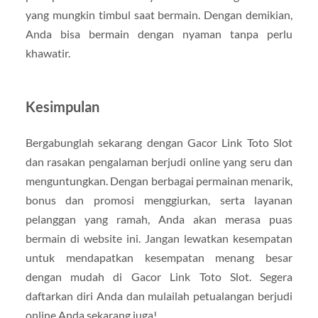
yang mungkin timbul saat bermain. Dengan demikian,
Anda bisa bermain dengan nyaman tanpa perlu
khawatir.
Kesimpulan
Bergabunglah sekarang dengan Gacor Link Toto Slot
dan rasakan pengalaman berjudi online yang seru dan
menguntungkan. Dengan berbagai permainan menarik,
bonus dan promosi menggiurkan, serta layanan
pelanggan yang ramah, Anda akan merasa puas
bermain di website ini. Jangan lewatkan kesempatan
untuk mendapatkan kesempatan menang besar
dengan mudah di Gacor Link Toto Slot. Segera
daftarkan diri Anda dan mulailah petualangan berjudi
online Anda sekarang juga!