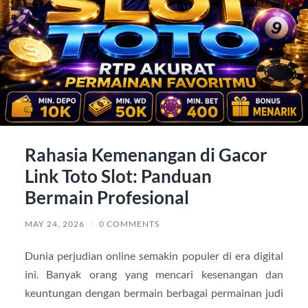
Rahasia Kemenangan di Gacor
Link Toto Slot: Panduan
Bermain Profesional
MAY 24, 2026
/
0 COMMENTS
Dunia perjudian online semakin populer di era digital
ini. Banyak orang yang mencari kesenangan dan
keuntungan dengan bermain berbagai permainan judi