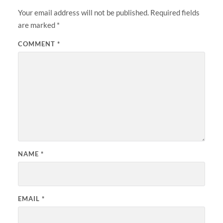
Your email address will not be published.
Required fields
are marked
*
COMMENT
*
NAME
*
EMAIL
*