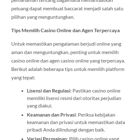
peluang dapat membuat baccarat menjadi salah satu
pilihan yang menguntungkan.
Tips Memilih Casino Online dan Agen Terpercaya
Untuk memastikan pengalaman berjudi online yang
aman dan menguntungkan, penting untuk memilih
casino online dan agen casino online yang terpercaya.
Berikut adalah beberapa tips untuk memilih platform
yang tepat:
Lisensi dan Regulasi
: Pastikan casino online
memiliki lisensi resmi dari otoritas perjudian
yang diakui.
Keamanan dan Privasi
: Periksa kebijakan
keamanan dan privasi untuk memastikan data
pribadi Anda dilindungi dengan baik.
Variasi Permainan
: Pilih casino online yang