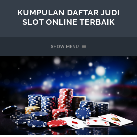
KUMPULAN DAFTAR JUDI
SLOT ONLINE TERBAIK
SHOW MENU