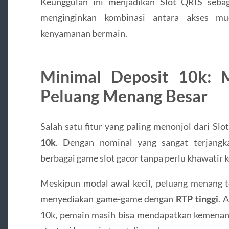
Keunggulan ini menjadikan Slot QRIS sebag
menginginkan kombinasi antara akses mu
kenyamanan bermain.
Minimal Deposit 10k: 
Peluang Menang Besar
Salah satu fitur yang paling menonjol dari Sl
10k
. Dengan nominal yang sangat terjangk
berbagai game slot gacor tanpa perlu khawatir k
Meskipun modal awal kecil, peluang menang t
menyediakan game-game dengan
RTP tinggi
. 
10k, pemain masih bisa mendapatkan kemenang