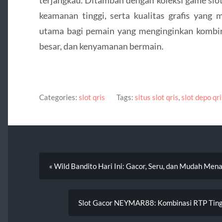
terjangkau. Ditambah dengan koleksi game slot
keamanan tinggi, serta kualitas grafis yang
utama bagi pemain yang menginginkan kombin
besar, dan kenyamanan bermain.
Categories:
slot qris
Tags:
situs slot qris
,
slot depo qri
« Wild Bandito Hari Ini: Gacor, Seru, dan Mudah M
Slot Gacor NEYMAR88: Kombinasi RTP Tingg