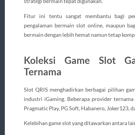
strategi bermain tepat digunakan.
Fitur ini tentu sangat membantu bagi p
pengalaman bermain slot online, maupun ba
bermain dengan lebih hemat namun tetap kompet
Koleksi Game Slot Ga
Ternama
Slot QRIS menghadirkan berbagai pilihan game
industri iGaming. Beberapa provider ternama y
Pragmatic Play, PG Soft, Habanero, Joker123, d
Kelebihan game slot yang ditawarkan antara lai