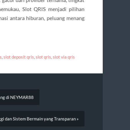
 gacor dari provider ternama, tingkat
 memukau, Slot QRIS menjadi pilihan
asi antara hiburan, peluang menang
s
,
slot deposit qris
,
slot qris
,
slot via qris
enang di NEYMAR88
i dan Sistem Bermain yang Transparan »