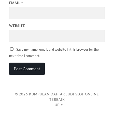
EMAIL
*
WEBSITE
Save my name, email, and website in this browser for the
next time I comment.
© 2026
KUMPULAN DAFTAR JUDI SLOT ONLINE
TERBAIK
—
UP ↑