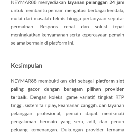
NEYMAR88 menyediakan
layanan pelanggan 24 jam
untuk membantu pemain mengatasi berbagai kendala,
mulai dari masalah teknis hingga pertanyaan seputar
permainan. Respons cepat dan solusi tepat
meningkatkan kenyamanan serta kepercayaan pemain
selama bermain di platform ini.
Kesimpulan
NEYMAR88 membuktikan diri sebagai
platform slot
paling gacor dengan beragam pilihan provider
terbaik
. Dengan koleksi game variatif, tingkat RTP
tinggi, sistem fair play, keamanan canggih, dan layanan
pelanggan profesional, pemain dapat menikmati
pengalaman bermain yang seru, adil, dan penuh
peluang kemenangan. Dukungan provider ternama