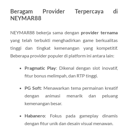
Beragam Provider Terpercaya di
NEYMAR88
NEYMAR88 bekerja sama dengan
provider ternama
yang telah terbukti menghadirkan game berkualitas
tinggi dan tingkat kemenangan yang kompetitif.
Beberapa provider populer di platform ini antara lain:
Pragmatic Play
: Dikenal dengan slot inovatif,
fitur bonus melimpah, dan RTP tinggi.
PG Soft
: Menawarkan tema permainan kreatif
dengan animasi menarik dan peluang
kemenangan besar.
Habanero
: Fokus pada gameplay dinamis
dengan fitur unik dan desain visual menawan.