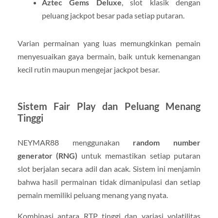
Aztec Gems Deluxe
, slot klasik dengan
peluang jackpot besar pada setiap putaran.
Varian permainan yang luas memungkinkan pemain
menyesuaikan gaya bermain, baik untuk kemenangan
kecil rutin maupun mengejar jackpot besar.
Sistem Fair Play dan Peluang Menang
Tinggi
NEYMAR88 menggunakan
random number
generator (RNG)
untuk memastikan setiap putaran
slot berjalan secara adil dan acak. Sistem ini menjamin
bahwa hasil permainan tidak dimanipulasi dan setiap
pemain memiliki peluang menang yang nyata.
Kombinasi antara RTP tinggi dan variasi volatilitas