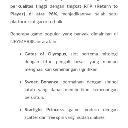
berkualitas tinggi
dengan
tingkat RTP (Return to
Player) di atas 96%
, menjadikannya salah satu
platform slot gacor terbaik.
Beberapa game populer yang banyak dimainkan di
NEYMAR88 antara lain:
Gates of Olympus
, slot bertema mitologi
dengan fitur pengali besar yang mampu
menghasilkan kemenangan signifikan.
Sweet Bonanza
, permainan dengan simbol
jatuh yang dapat memberikan kemenangan
beruntun.
Starlight Princess
, game modern dengan
scatter dan free spin yang mudah diakses.