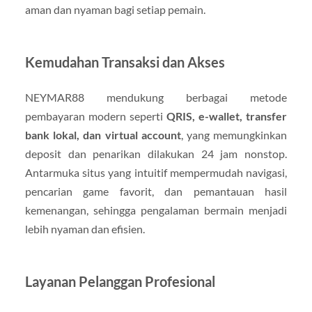
aman dan nyaman bagi setiap pemain.
Kemudahan Transaksi dan Akses
NEYMAR88 mendukung berbagai metode
pembayaran modern seperti
QRIS, e-wallet, transfer
bank lokal, dan virtual account
, yang memungkinkan
deposit dan penarikan dilakukan 24 jam nonstop.
Antarmuka situs yang intuitif mempermudah navigasi,
pencarian game favorit, dan pemantauan hasil
kemenangan, sehingga pengalaman bermain menjadi
lebih nyaman dan efisien.
Layanan Pelanggan Profesional