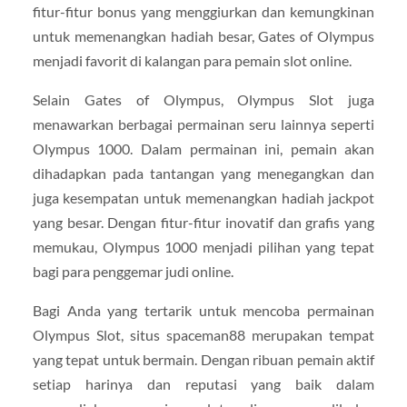
fitur-fitur bonus yang menggiurkan dan kemungkinan
untuk memenangkan hadiah besar, Gates of Olympus
menjadi favorit di kalangan para pemain slot online.
Selain Gates of Olympus, Olympus Slot juga
menawarkan berbagai permainan seru lainnya seperti
Olympus 1000. Dalam permainan ini, pemain akan
dihadapkan pada tantangan yang menegangkan dan
juga kesempatan untuk memenangkan hadiah jackpot
yang besar. Dengan fitur-fitur inovatif dan grafis yang
memukau, Olympus 1000 menjadi pilihan yang tepat
bagi para penggemar judi online.
Bagi Anda yang tertarik untuk mencoba permainan
Olympus Slot, situs spaceman88 merupakan tempat
yang tepat untuk bermain. Dengan ribuan pemain aktif
setiap harinya dan reputasi yang baik dalam