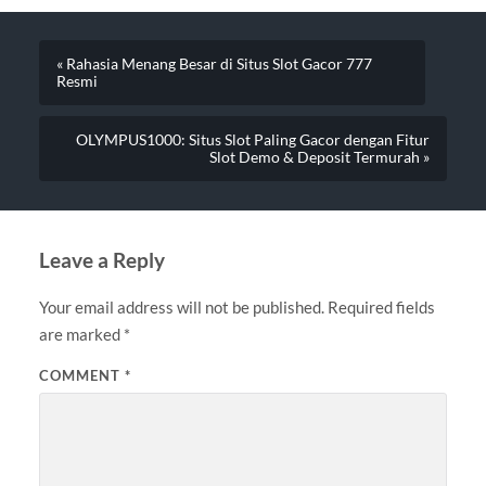
« Rahasia Menang Besar di Situs Slot Gacor 777
Resmi
OLYMPUS1000: Situs Slot Paling Gacor dengan Fitur
Slot Demo & Deposit Termurah »
Leave a Reply
Your email address will not be published.
Required fields
are marked
*
COMMENT
*