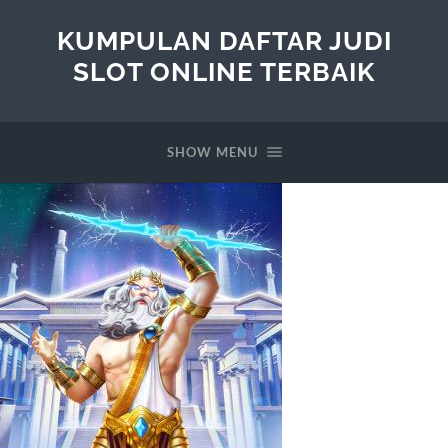
KUMPULAN DAFTAR JUDI
SLOT ONLINE TERBAIK
SHOW MENU