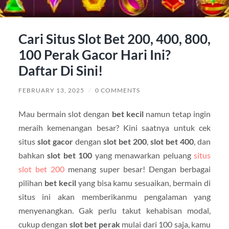
Cari Situs Slot Bet 200, 400, 800,
100 Perak Gacor Hari Ini?
Daftar Di Sini!
FEBRUARY 13, 2025
/
0 COMMENTS
Mau bermain slot dengan
bet kecil
namun tetap ingin
meraih kemenangan besar? Kini saatnya untuk cek
situs
slot gacor
dengan
slot bet 200
,
slot bet 400
, dan
bahkan
slot bet 100
yang menawarkan peluang
situs
slot bet 200
menang super besar! Dengan berbagai
pilihan
bet kecil
yang bisa kamu sesuaikan, bermain di
situs ini akan memberikanmu pengalaman yang
menyenangkan. Gak perlu takut kehabisan modal,
cukup dengan
slot bet perak
mulai dari 100 saja, kamu