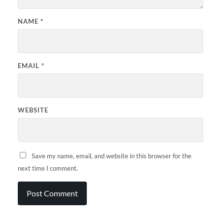
NAME
*
EMAIL
*
WEBSITE
Save my name, email, and website in this browser for the
next time I comment.