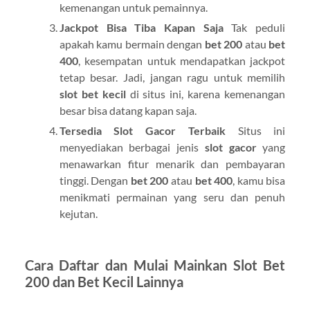
kemenangan untuk pemainnya.
Jackpot Bisa Tiba Kapan Saja
Tak peduli
apakah kamu bermain dengan
bet 200
atau
bet
400
, kesempatan untuk mendapatkan jackpot
tetap besar. Jadi, jangan ragu untuk memilih
slot bet kecil
di situs ini, karena kemenangan
besar bisa datang kapan saja.
Tersedia Slot Gacor Terbaik
Situs ini
menyediakan berbagai jenis
slot gacor
yang
menawarkan fitur menarik dan pembayaran
tinggi. Dengan
bet 200
atau
bet 400
, kamu bisa
menikmati permainan yang seru dan penuh
kejutan.
Cara Daftar dan Mulai Mainkan
Slot Bet
200
dan
Bet Kecil Lainnya