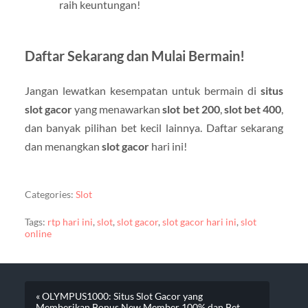
raih keuntungan!
Daftar Sekarang dan Mulai Bermain!
Jangan lewatkan kesempatan untuk bermain di
situs
slot gacor
yang menawarkan
slot bet 200
,
slot bet 400
,
dan banyak pilihan bet kecil lainnya. Daftar sekarang
dan menangkan
slot gacor
hari ini!
Categories:
Slot
Tags:
rtp hari ini
,
slot
,
slot gacor
,
slot gacor hari ini
,
slot
online
« OLYMPUS1000: Situs Slot Gacor yang
Memberikan Bonus New Member 100% dan Bet