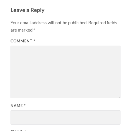
Leave a Reply
Your email address will not be published.
Required fields
are marked
*
COMMENT
*
NAME
*