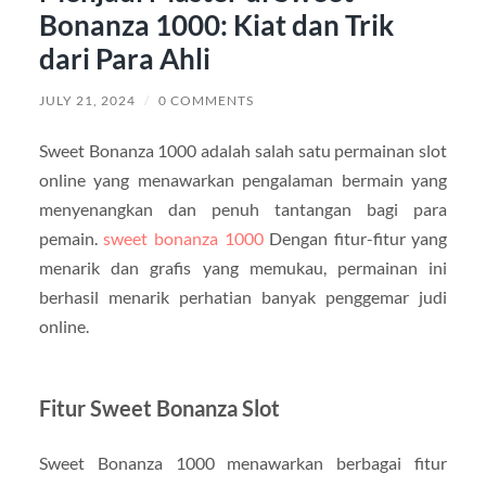
Bonanza 1000: Kiat dan Trik
dari Para Ahli
JULY 21, 2024
/
0 COMMENTS
Sweet Bonanza 1000 adalah salah satu permainan slot
online yang menawarkan pengalaman bermain yang
menyenangkan dan penuh tantangan bagi para
pemain.
sweet bonanza 1000
Dengan fitur-fitur yang
menarik dan grafis yang memukau, permainan ini
berhasil menarik perhatian banyak penggemar judi
online.
Fitur Sweet Bonanza Slot
Sweet Bonanza 1000 menawarkan berbagai fitur