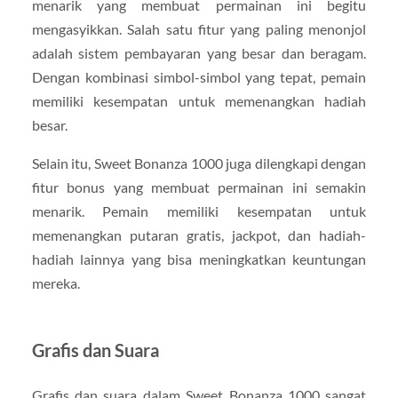
menarik yang membuat permainan ini begitu
mengasyikkan. Salah satu fitur yang paling menonjol
adalah sistem pembayaran yang besar dan beragam.
Dengan kombinasi simbol-simbol yang tepat, pemain
memiliki kesempatan untuk memenangkan hadiah
besar.
Selain itu, Sweet Bonanza 1000 juga dilengkapi dengan
fitur bonus yang membuat permainan ini semakin
menarik. Pemain memiliki kesempatan untuk
memenangkan putaran gratis, jackpot, dan hadiah-
hadiah lainnya yang bisa meningkatkan keuntungan
mereka.
Grafis dan Suara
Grafis dan suara dalam Sweet Bonanza 1000 sangat