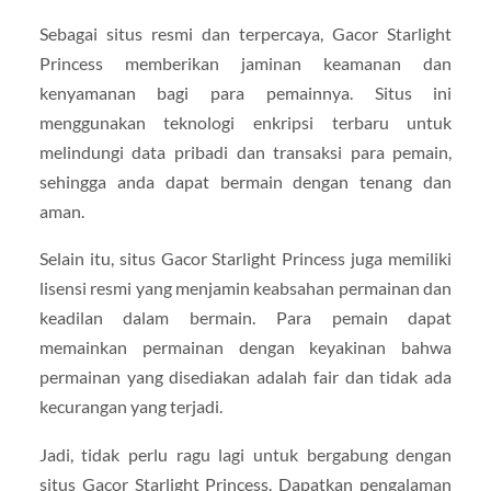
Sebagai situs resmi dan terpercaya, Gacor Starlight
Princess memberikan jaminan keamanan dan
kenyamanan bagi para pemainnya. Situs ini
menggunakan teknologi enkripsi terbaru untuk
melindungi data pribadi dan transaksi para pemain,
sehingga anda dapat bermain dengan tenang dan
aman.
Selain itu, situs Gacor Starlight Princess juga memiliki
lisensi resmi yang menjamin keabsahan permainan dan
keadilan dalam bermain. Para pemain dapat
memainkan permainan dengan keyakinan bahwa
permainan yang disediakan adalah fair dan tidak ada
kecurangan yang terjadi.
Jadi, tidak perlu ragu lagi untuk bergabung dengan
situs Gacor Starlight Princess. Dapatkan pengalaman