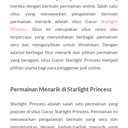
mereka dengan bermain permainan online. Salah satu
situs yang menawarkan pengalaman bermain
permainan menarik adalah situs Gacor
Starlight
Princess
. Situs ini merupakan situs resmi dan
terpercaya yang menyediakan berbagai permainan
seru dan mengasyikkan untuk dimainkan. Dengan
adanya berbagai fitur menarik dan pilihan permainan
yang beragam, situs Gacor Starlight Princess menjadi
pilihan utama bagi para penggemar judi online.
Permainan Menarik di Starlight Princess
Starlight Princess adalah salah satu permainan yang
populer di situs Gacor Starlight Princess. Permainan ini
menawarkan pengalaman bermain yang seru dan
mendebarkan dengan hadiah-hadiah menarik yang