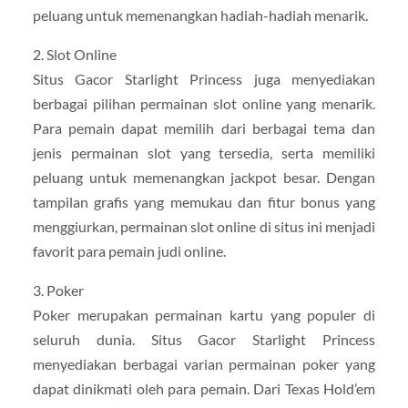
peluang untuk memenangkan hadiah-hadiah menarik.
2. Slot Online
Situs Gacor Starlight Princess juga menyediakan
berbagai pilihan permainan slot online yang menarik.
Para pemain dapat memilih dari berbagai tema dan
jenis permainan slot yang tersedia, serta memiliki
peluang untuk memenangkan jackpot besar. Dengan
tampilan grafis yang memukau dan fitur bonus yang
menggiurkan, permainan slot online di situs ini menjadi
favorit para pemain judi online.
3. Poker
Poker merupakan permainan kartu yang populer di
seluruh dunia. Situs Gacor Starlight Princess
menyediakan berbagai varian permainan poker yang
dapat dinikmati oleh para pemain. Dari Texas Hold’em