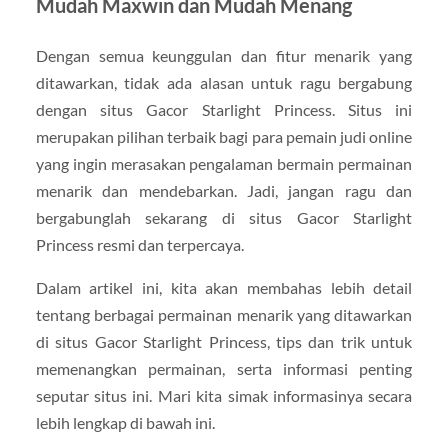
Mudah Maxwin dan Mudah Menang
Dengan semua keunggulan dan fitur menarik yang
ditawarkan, tidak ada alasan untuk ragu bergabung
dengan situs Gacor Starlight Princess. Situs ini
merupakan pilihan terbaik bagi para pemain judi online
yang ingin merasakan pengalaman bermain permainan
menarik dan mendebarkan. Jadi, jangan ragu dan
bergabunglah sekarang di situs Gacor Starlight
Princess resmi dan terpercaya.
Dalam artikel ini, kita akan membahas lebih detail
tentang berbagai permainan menarik yang ditawarkan
di situs Gacor Starlight Princess, tips dan trik untuk
memenangkan permainan, serta informasi penting
seputar situs ini. Mari kita simak informasinya secara
lebih lengkap di bawah ini.