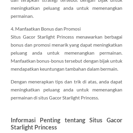
meningkatkan peluang anda untuk memenangkan
permainan.
4. Manfaatkan Bonus dan Promosi
Situs Gacor Starlight Princess menawarkan berbagai
bonus dan promosi menarik yang dapat meningkatkan
peluang anda untuk memenangkan permainan.
Manfaatkan bonus-bonus tersebut dengan bijak untuk
mendapatkan keuntungan tambahan dalam bermain.
Dengan menerapkan tips dan trik di atas, anda dapat
meningkatkan peluang anda untuk memenangkan
permainan di situs Gacor Starlight Princess.
Informasi Penting tentang Situs Gacor
Starlight Princess