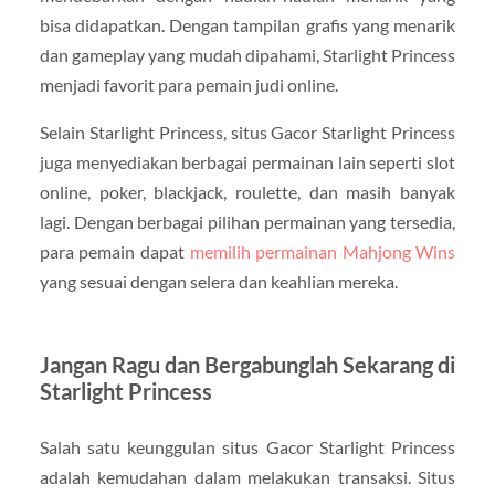
bisa didapatkan. Dengan tampilan grafis yang menarik
dan gameplay yang mudah dipahami, Starlight Princess
menjadi favorit para pemain judi online.
Selain Starlight Princess, situs Gacor Starlight Princess
juga menyediakan berbagai permainan lain seperti slot
online, poker, blackjack, roulette, dan masih banyak
lagi. Dengan berbagai pilihan permainan yang tersedia,
para pemain dapat
memilih permainan Mahjong Wins
yang sesuai dengan selera dan keahlian mereka.
Jangan Ragu dan Bergabunglah Sekarang di
Starlight Princess
Salah satu keunggulan situs Gacor Starlight Princess
adalah kemudahan dalam melakukan transaksi. Situs