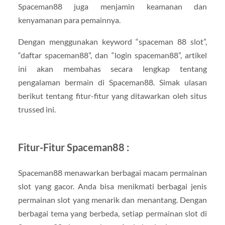
Spaceman88 juga menjamin keamanan dan
kenyamanan para pemainnya.
Dengan menggunakan keyword “spaceman 88 slot”,
“daftar spaceman88”, dan “login spaceman88”, artikel
ini akan membahas secara lengkap tentang
pengalaman bermain di Spaceman88. Simak ulasan
berikut tentang fitur-fitur yang ditawarkan oleh situs
trussed ini.
Fitur-Fitur Spaceman88 :
Spaceman88 menawarkan berbagai macam permainan
slot yang gacor. Anda bisa menikmati berbagai jenis
permainan slot yang menarik dan menantang. Dengan
berbagai tema yang berbeda, setiap permainan slot di