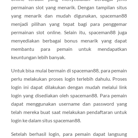
permainan slot yang menarik. Dengan tampilan situs
yang menarik dan mudah digunakan, spaceman88
menjadi pilihan yang tepat bagi para penggemar
permainan slot online. Selain itu, spaceman88 juga
menyediakan berbagai bonus menarik yang dapat
membantu para pemain untuk mendapatkan
keuntungan lebih banyak.
Untuk bisa mulai bermain di spaceman88, para pemain
perlu melakukan proses login terlebih dahulu. Proses
login ini dapat dilakukan dengan mudah melalui link
login yang disediakan oleh spaceman88. Para pemain
dapat menggunakan username dan password yang
telah mereka buat saat melakukan pendaftaran untuk
login ke dalam situs spaceman88.
Setelah berhasil login, para pemain dapat langsung