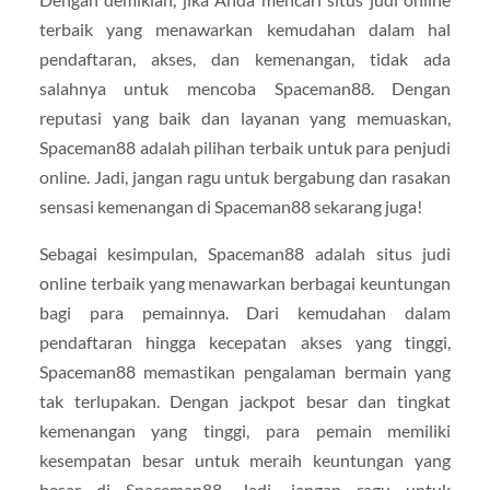
terbaik yang menawarkan kemudahan dalam hal
pendaftaran, akses, dan kemenangan, tidak ada
salahnya untuk mencoba Spaceman88. Dengan
reputasi yang baik dan layanan yang memuaskan,
Spaceman88 adalah pilihan terbaik untuk para penjudi
online. Jadi, jangan ragu untuk bergabung dan rasakan
sensasi kemenangan di Spaceman88 sekarang juga!
Sebagai kesimpulan, Spaceman88 adalah situs judi
online terbaik yang menawarkan berbagai keuntungan
bagi para pemainnya. Dari kemudahan dalam
pendaftaran hingga kecepatan akses yang tinggi,
Spaceman88 memastikan pengalaman bermain yang
tak terlupakan. Dengan jackpot besar dan tingkat
kemenangan yang tinggi, para pemain memiliki
kesempatan besar untuk meraih keuntungan yang
besar di Spaceman88. Jadi, jangan ragu untuk