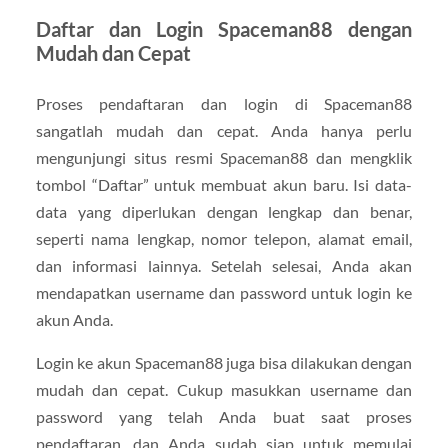
Daftar dan Login Spaceman88 dengan
Mudah dan Cepat
Proses pendaftaran dan login di Spaceman88
sangatlah mudah dan cepat. Anda hanya perlu
mengunjungi situs resmi Spaceman88 dan mengklik
tombol “Daftar” untuk membuat akun baru. Isi data-
data yang diperlukan dengan lengkap dan benar,
seperti nama lengkap, nomor telepon, alamat email,
dan informasi lainnya. Setelah selesai, Anda akan
mendapatkan username dan password untuk login ke
akun Anda.
Login ke akun Spaceman88 juga bisa dilakukan dengan
mudah dan cepat. Cukup masukkan username dan
password yang telah Anda buat saat proses
pendaftaran, dan Anda sudah siap untuk memulai