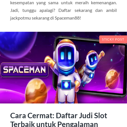
kesempatan yang sama untuk meraih kemenangan.
Jadi, tunggu apalagi? Daftar sekarang dan ambil
jackpotmu sekarang di Spaceman88!
STICKY POST
Cara Cermat: Daftar Judi Slot
Terbaik untuk Pengalaman