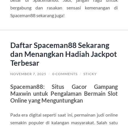
bergabung dan rasakan sensasi kemenangan di
Spaceman88 sekarang juga!
Daftar Spaceman88 Sekarang
dan Menangkan Hadiah Jackpot
Terbesar
NOVEMBER 7, 2025
/
0 COMMENTS
/
STICKY
Spaceman88: Situs Gacor Gampang
Maxwin untuk Pengalaman Bermain Slot
Online yang Menguntungkan
Pada era digital seperti saat ini, permainan judi online
semakin populer di kalangan masyarakat. Salah satu