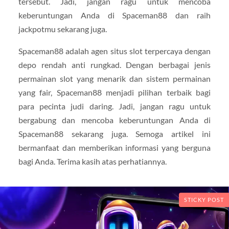
tersebut. Jadi, jangan ragu untuk mencoba
keberuntungan Anda di Spaceman88 dan raih
jackpotmu sekarang juga.
Spaceman88 adalah agen situs slot terpercaya dengan
depo rendah anti rungkad. Dengan berbagai jenis
permainan slot yang menarik dan sistem permainan
yang fair, Spaceman88 menjadi pilihan terbaik bagi
para pecinta judi daring. Jadi, jangan ragu untuk
bergabung dan mencoba keberuntungan Anda di
Spaceman88 sekarang juga. Semoga artikel ini
bermanfaat dan memberikan informasi yang berguna
bagi Anda. Terima kasih atas perhatiannya.
STICKY POST