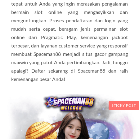
tepat untuk Anda yang ingin merasakan pengalaman
bermain slot online yang mengasyikkan dan
menguntungkan. Proses pendaftaran dan login yang
mudah serta cepat, beragam jenis permainan slot
online dari Pragmatic Play, kemenangan jackpot
terbesar, dan layanan customer service yang responsif
membuat Spaceman88 menjadi situs gacor gampang
maxwin yang patut Anda pertimbangkan. Jadi, tunggu
apalagi? Daftar sekarang di Spaceman88 dan raih
kemenangan besar Anda!
STICKY POST