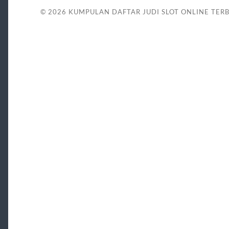
© 2026
KUMPULAN DAFTAR JUDI SLOT ONLINE TER