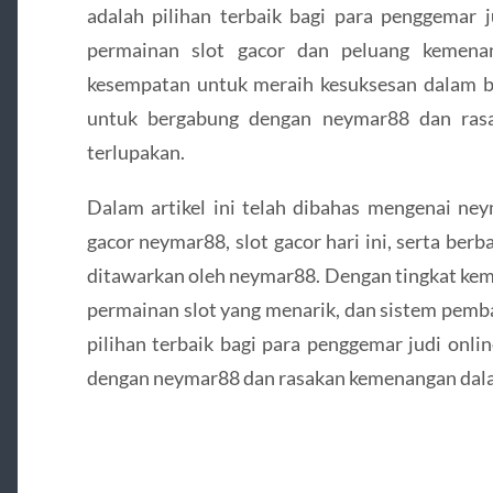
adalah pilihan terbaik bagi para penggemar 
permainan slot gacor dan peluang kemenan
kesempatan untuk meraih kesuksesan dalam ber
untuk bergabung dengan neymar88 dan ras
terlupakan.
Dalam artikel ini telah dibahas mengenai neym
gacor neymar88, slot gacor hari ini, serta be
ditawarkan oleh neymar88. Dengan tingkat kem
permainan slot yang menarik, dan sistem pemb
pilihan terbaik bagi para penggemar judi onli
dengan neymar88 dan rasakan kemenangan dalam