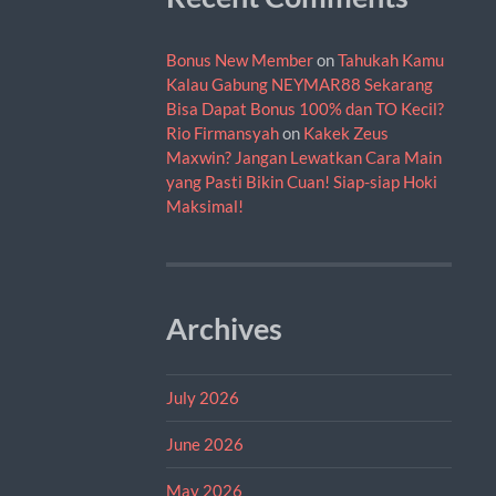
Bonus New Member
on
Tahukah Kamu
Kalau Gabung NEYMAR88 Sekarang
Bisa Dapat Bonus 100% dan TO Kecil?
Rio Firmansyah
on
Kakek Zeus
Maxwin? Jangan Lewatkan Cara Main
yang Pasti Bikin Cuan! Siap-siap Hoki
Maksimal!
Archives
July 2026
June 2026
May 2026