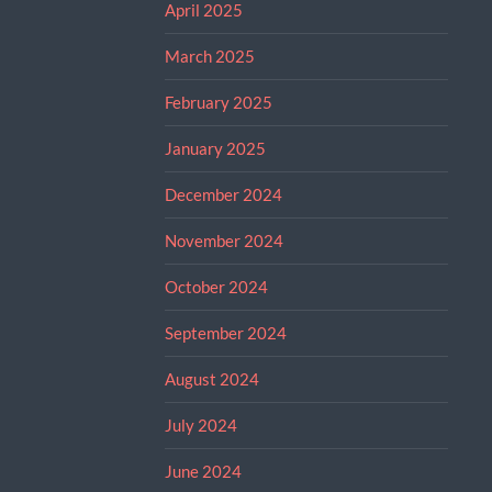
April 2025
March 2025
February 2025
January 2025
December 2024
November 2024
October 2024
September 2024
August 2024
July 2024
June 2024