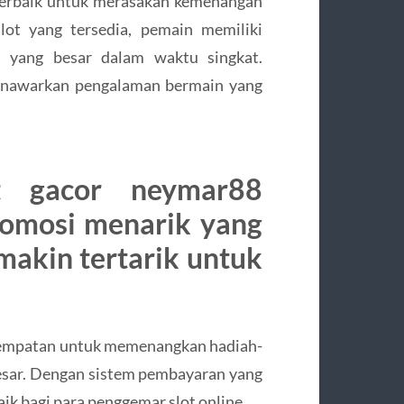
terbaik untuk merasakan kemenangan
ot yang tersedia, pemain memiliki
 yang besar dalam waktu singkat.
menawarkan pengalaman bermain yang
ot gacor neymar88
romosi menarik yang
akin tertarik untuk
kesempatan untuk memenangkan hadiah-
esar. Dengan sistem pembayaran yang
ik bagi para penggemar slot online.