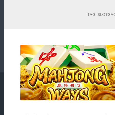
TAG:
SLOTGA