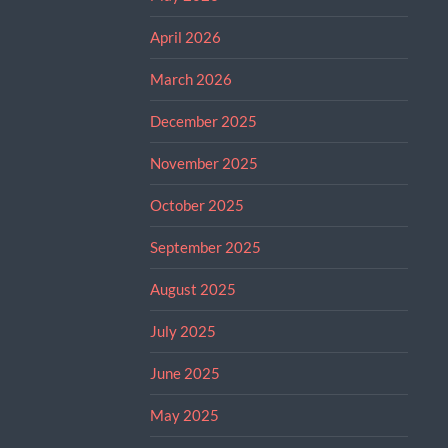
April 2026
March 2026
December 2025
November 2025
October 2025
September 2025
August 2025
July 2025
June 2025
May 2025