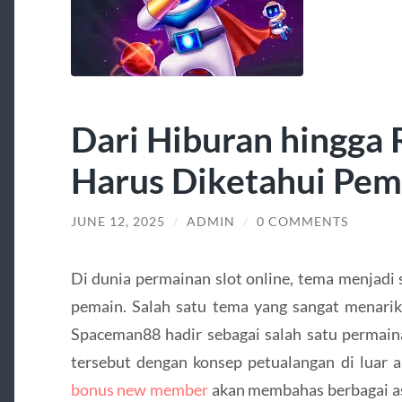
Dari Hiburan hingga 
Harus Diketahui Pema
JUNE 12, 2025
/
ADMIN
/
0 COMMENTS
Di dunia permainan slot online, tema menjadi 
pemain. Salah satu tema yang sangat menarik
Spaceman88 hadir sebagai salah satu permain
tersebut dengan konsep petualangan di luar a
bonus new member
akan membahas berbagai as