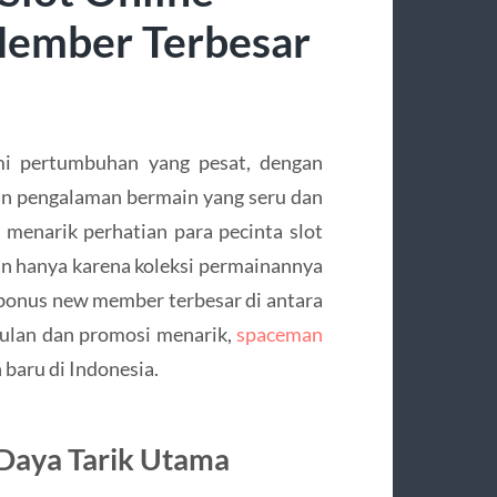
ember Terbesar
mi pertumbuhan yang pesat, dengan
n pengalaman bermain yang seru dan
 menarik perhatian para pecinta slot
ukan hanya karena koleksi permainannya
bonus new member terbesar di antara
ggulan dan promosi menarik,
spaceman
 baru di Indonesia.
Daya Tarik Utama