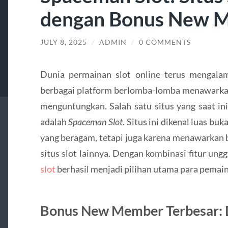
dengan Bonus New M
JULY 8, 2025
/
ADMIN
/
0 COMMENTS
Dunia permainan slot online terus mengala
berbagai platform berlomba-lomba menawarka
menguntungkan. Salah satu situs yang saat ini
adalah
Spaceman Slot
. Situs ini dikenal luas b
yang beragam, tetapi juga karena menawarkan 
situs slot lainnya. Dengan kombinasi fitur un
slot
berhasil menjadi pilihan utama para pemain
Bonus New Member Terbesar: 