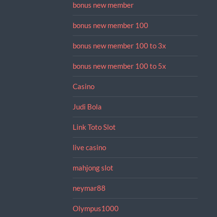
bonus new member
bonus new member 100
bonus new member 100 to 3x
bonus new member 100 to 5x
Casino
Judi Bola
Link Toto Slot
live casino
mahjong slot
neymar88
Olympus1000