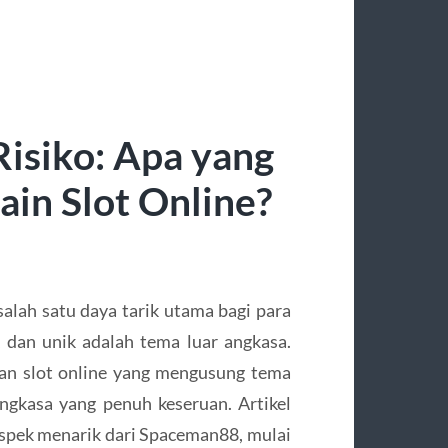
Risiko: Apa yang
in Slot Online?
salah satu daya tarik utama bagi para
 dan unik adalah tema luar angkasa.
an slot online yang mengusung tema
ngkasa yang penuh keseruan. Artikel
pek menarik dari Spaceman88, mulai