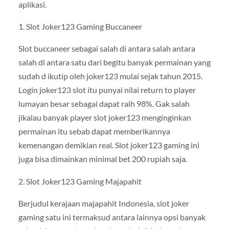
aplikasi.
1. Slot Joker123 Gaming Buccaneer
Slot buccaneer sebagai salah di antara salah antara
salah di antara satu dari begitu banyak permainan yang
sudah d ikutip oleh joker123 mulai sejak tahun 2015.
Login joker123 slot itu punyai nilai return to player
lumayan besar sebagai dapat raih 98%. Gak salah
jikalau banyak player slot joker123 menginginkan
permainan itu sebab dapat memberikannya
kemenangan demikian real. Slot joker123 gaming ini
juga bisa dimainkan minimal bet 200 rupiah saja.
2. Slot Joker123 Gaming Majapahit
Berjudul kerajaan majapahit Indonesia, slot joker
gaming satu ini termaksud antara lainnya opsi banyak