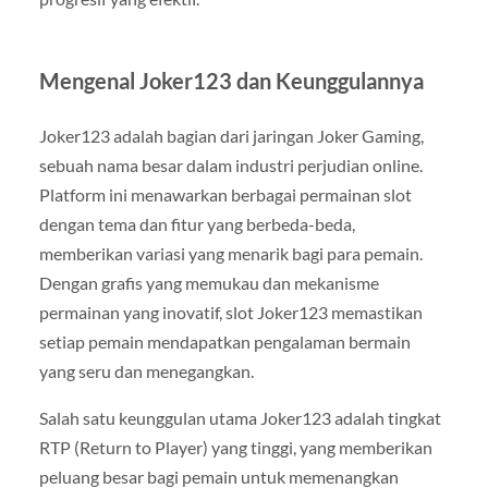
Mengenal Joker123 dan Keunggulannya
Joker123 adalah bagian dari jaringan Joker Gaming,
sebuah nama besar dalam industri perjudian online.
Platform ini menawarkan berbagai permainan slot
dengan tema dan fitur yang berbeda-beda,
memberikan variasi yang menarik bagi para pemain.
Dengan grafis yang memukau dan mekanisme
permainan yang inovatif, slot Joker123 memastikan
setiap pemain mendapatkan pengalaman bermain
yang seru dan menegangkan.
Salah satu keunggulan utama Joker123 adalah tingkat
RTP (Return to Player) yang tinggi, yang memberikan
peluang besar bagi pemain untuk memenangkan