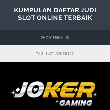
KUMPULAN DAFTAR JUDI
SLOT ONLINE TERBAIK
SHOW MENU
TAG:
SLOT JOKER123