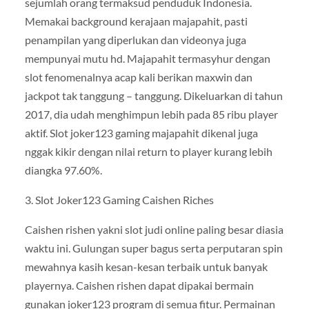
sejumlah orang termaksud penduduk Indonesia.
Memakai background kerajaan majapahit, pasti
penampilan yang diperlukan dan videonya juga
mempunyai mutu hd. Majapahit termasyhur dengan
slot fenomenalnya acap kali berikan maxwin dan
jackpot tak tanggung – tanggung. Dikeluarkan di tahun
2017, dia udah menghimpun lebih pada 85 ribu player
aktif. Slot joker123 gaming majapahit dikenal juga
nggak kikir dengan nilai return to player kurang lebih
diangka 97.60%.
3. Slot Joker123 Gaming Caishen Riches
Caishen rishen yakni slot judi online paling besar diasia
waktu ini. Gulungan super bagus serta perputaran spin
mewahnya kasih kesan-kesan terbaik untuk banyak
playernya. Caishen rishen dapat dipakai bermain
gunakan joker123 program di semua fitur. Permainan