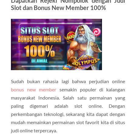
Dapatkan Rejeki Nompolok dengan Judi
Slot dan Bonus New Member 100%
Sudah bukan rahasia lagi bahwa perjudian online
bonus new member
semakin populer di kalangan
masyarakat Indonesia. Salah satu permainan yang
paling digemari adalah slot online. Dengan
perkembangan teknologi, sekarang kita dapat dengan
mudah memainkan permainan slot favorit kita di situs
judi online terpercaya.