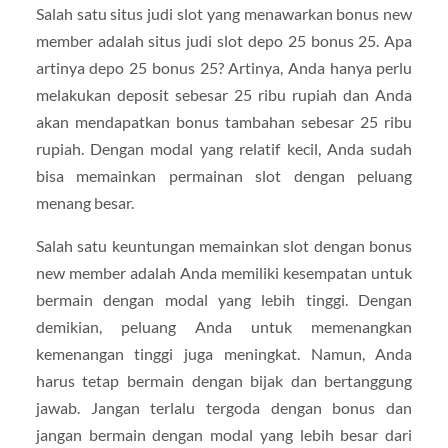
Salah satu situs judi slot yang menawarkan bonus new
member adalah situs judi slot depo 25 bonus 25. Apa
artinya depo 25 bonus 25? Artinya, Anda hanya perlu
melakukan deposit sebesar 25 ribu rupiah dan Anda
akan mendapatkan bonus tambahan sebesar 25 ribu
rupiah. Dengan modal yang relatif kecil, Anda sudah
bisa memainkan permainan slot dengan peluang
menang besar.
Salah satu keuntungan memainkan slot dengan bonus
new member adalah Anda memiliki kesempatan untuk
bermain dengan modal yang lebih tinggi. Dengan
demikian, peluang Anda untuk memenangkan
kemenangan tinggi juga meningkat. Namun, Anda
harus tetap bermain dengan bijak dan bertanggung
jawab. Jangan terlalu tergoda dengan bonus dan
jangan bermain dengan modal yang lebih besar dari