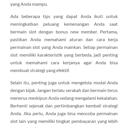
yang Anda mampu.
Ada beberapa tips yang dapat Anda ikuti untuk
meningkatkan peluang kemenangan Anda saat
bermain slot dengan bonus new member. Pertama,
pastikan Anda memahami aturan dan cara kerja
permainan slot yang Anda mainkan. Setiap permainan
slot memiliki karakteristik yang berbeda, jadi penting
untuk memahami cara kerjanya agar Anda bisa
membuat strategi yang efektif.
Selain itu, penting juga untuk mengelola modal Anda
dengan bijak. Jangan terlalu serakah dan bermain terus
menerus meskipun Anda sedang mengalami kekalahan.
Berhenti sejenak dan pertimbangkan kembali strategi
Anda. Jika perlu, Anda juga bisa mencoba permainan
slot lain yang memiliki tingkat pembayaran yang lebih