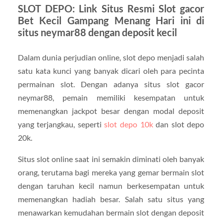
SLOT DEPO: Link Situs Resmi Slot gacor
Bet Kecil Gampang Menang Hari ini di
situs neymar88 dengan deposit kecil
Dalam dunia perjudian online, slot depo menjadi salah
satu kata kunci yang banyak dicari oleh para pecinta
permainan slot. Dengan adanya situs slot gacor
neymar88, pemain memiliki kesempatan untuk
memenangkan jackpot besar dengan modal deposit
yang terjangkau, seperti
slot depo 10k
dan slot depo
20k.
Situs slot online saat ini semakin diminati oleh banyak
orang, terutama bagi mereka yang gemar bermain slot
dengan taruhan kecil namun berkesempatan untuk
memenangkan hadiah besar. Salah satu situs yang
menawarkan kemudahan bermain slot dengan deposit