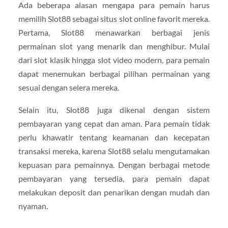
Ada beberapa alasan mengapa para pemain harus
memilih Slot88 sebagai situs slot online favorit mereka.
Pertama, Slot88 menawarkan berbagai jenis
permainan slot yang menarik dan menghibur. Mulai
dari slot klasik hingga slot video modern, para pemain
dapat menemukan berbagai pilihan permainan yang
sesuai dengan selera mereka.
Selain itu, Slot88 juga dikenal dengan sistem
pembayaran yang cepat dan aman. Para pemain tidak
perlu khawatir tentang keamanan dan kecepatan
transaksi mereka, karena Slot88 selalu mengutamakan
kepuasan para pemainnya. Dengan berbagai metode
pembayaran yang tersedia, para pemain dapat
melakukan deposit dan penarikan dengan mudah dan
nyaman.