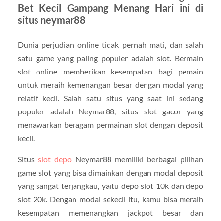
Bet Kecil Gampang Menang Hari ini di
situs neymar88
Dunia perjudian online tidak pernah mati, dan salah
satu game yang paling populer adalah slot. Bermain
slot online memberikan kesempatan bagi pemain
untuk meraih kemenangan besar dengan modal yang
relatif kecil. Salah satu situs yang saat ini sedang
populer adalah Neymar88, situs slot gacor yang
menawarkan beragam permainan slot dengan deposit
kecil.
Situs
slot depo
Neymar88 memiliki berbagai pilihan
game slot yang bisa dimainkan dengan modal deposit
yang sangat terjangkau, yaitu depo slot 10k dan depo
slot 20k. Dengan modal sekecil itu, kamu bisa meraih
kesempatan memenangkan jackpot besar dan