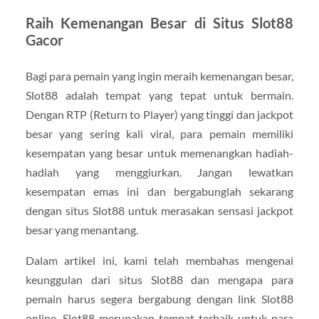
Raih Kemenangan Besar di Situs Slot88
Gacor
Bagi para pemain yang ingin meraih kemenangan besar,
Slot88 adalah tempat yang tepat untuk bermain.
Dengan RTP (Return to Player) yang tinggi dan jackpot
besar yang sering kali viral, para pemain memiliki
kesempatan yang besar untuk memenangkan hadiah-
hadiah yang menggiurkan. Jangan lewatkan
kesempatan emas ini dan bergabunglah sekarang
dengan situs Slot88 untuk merasakan sensasi jackpot
besar yang menantang.
Dalam artikel ini, kami telah membahas mengenai
keunggulan dari situs Slot88 dan mengapa para
pemain harus segera bergabung dengan link Slot88
online. Slot88 merupakan tempat terbaik untuk para