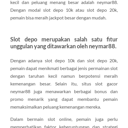
kecil dan peluang menang besar adalah neymar88.
Dengan modal slot depo 10k atau slot depo 20k,
pemain bisa meraih jackpot besar dengan mudah.
Slot depo merupakan salah satu fitur
unggulan yang ditawarkan oleh neymar88.
Dengan adanya slot depo 10k dan slot depo 20k,
pemain dapat menikmati berbagai jenis permainan slot
dengan taruhan kecil namun berpotensi meraih
kemenangan besar. Selain itu, situs slot gacor
neymar88 juga menawarkan berbagai bonus dan
promo menarik yang dapat membantu pemain
memaksimalkan peluang kemenangan mereka.
Dalam bermain slot online, pemain juga perlu
memperhatikan faktor keberuntungan dan strategi