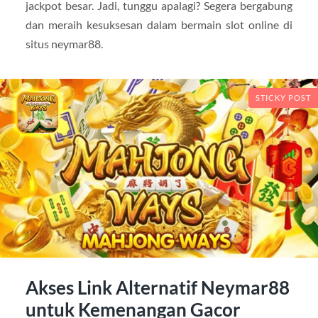
jackpot besar. Jadi, tunggu apalagi? Segera bergabung
dan meraih kesuksesan dalam bermain slot online di
situs neymar88.
STICKY POST
Akses Link Alternatif Neymar88
untuk Kemenangan Gacor