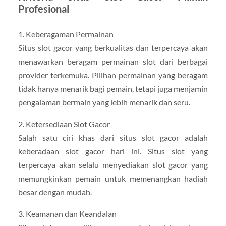
Profesional
1. Keberagaman Permainan
Situs slot gacor yang berkualitas dan terpercaya akan
menawarkan beragam permainan slot dari berbagai
provider terkemuka. Pilihan permainan yang beragam
tidak hanya menarik bagi pemain, tetapi juga menjamin
pengalaman bermain yang lebih menarik dan seru.
2. Ketersediaan Slot Gacor
Salah satu ciri khas dari situs slot gacor adalah
keberadaan slot gacor hari ini. Situs slot yang
terpercaya akan selalu menyediakan slot gacor yang
memungkinkan pemain untuk memenangkan hadiah
besar dengan mudah.
3. Keamanan dan Keandalan