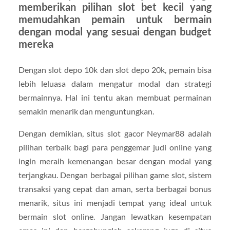
memberikan pilihan slot bet kecil yang
memudahkan pemain untuk bermain
dengan modal yang sesuai dengan budget
mereka
Dengan slot depo 10k dan slot depo 20k, pemain bisa
lebih leluasa dalam mengatur modal dan strategi
bermainnya. Hal ini tentu akan membuat permainan
semakin menarik dan menguntungkan.
Dengan demikian, situs slot gacor Neymar88 adalah
pilihan terbaik bagi para penggemar judi online yang
ingin meraih kemenangan besar dengan modal yang
terjangkau. Dengan berbagai pilihan game slot, sistem
transaksi yang cepat dan aman, serta berbagai bonus
menarik, situs ini menjadi tempat yang ideal untuk
bermain slot online. Jangan lewatkan kesempatan