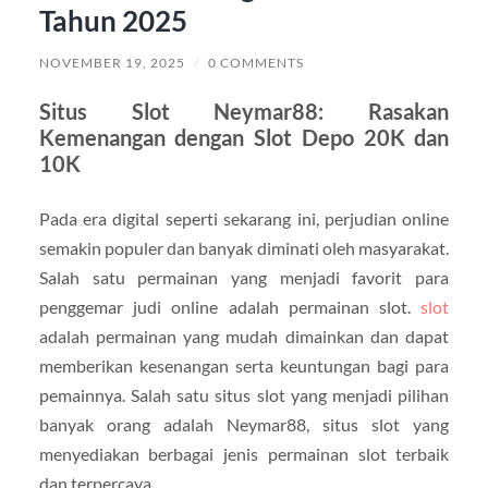
Tahun 2025
NOVEMBER 19, 2025
/
0 COMMENTS
Situs Slot Neymar88: Rasakan
Kemenangan dengan Slot Depo 20K dan
10K
Pada era digital seperti sekarang ini, perjudian online
semakin populer dan banyak diminati oleh masyarakat.
Salah satu permainan yang menjadi favorit para
penggemar judi online adalah permainan slot.
slot
adalah permainan yang mudah dimainkan dan dapat
memberikan kesenangan serta keuntungan bagi para
pemainnya. Salah satu situs slot yang menjadi pilihan
banyak orang adalah Neymar88, situs slot yang
menyediakan berbagai jenis permainan slot terbaik
dan terpercaya.