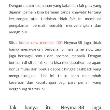
Dengan sistem keamanan yang ketat dan fair play yang
dijamin, pemain bisa bermain tanpa khawatir tentang
kecurangan atau tindakan tidak fair. Ini membuat
pengalaman bermain semakin menyenangkan dan
menghibur.
Situs
bonus new member 100
Neymar88 juga tidak
hanya menawarkan berbagai pilihan game slot, tapi
juga berbagai bonus dan promosi menarik. Dengan
bermain di situs ini, kamu bisa mendapatkan beragam
bonus mulai dari bonus deposit hingga cashback yang
menguntungkan. Hal ini tentu akan menambah
keseruan dan keuntungan bagi para pemain yang
bergabung di situs ini.
Tak hanya itu, Neymar88 juga