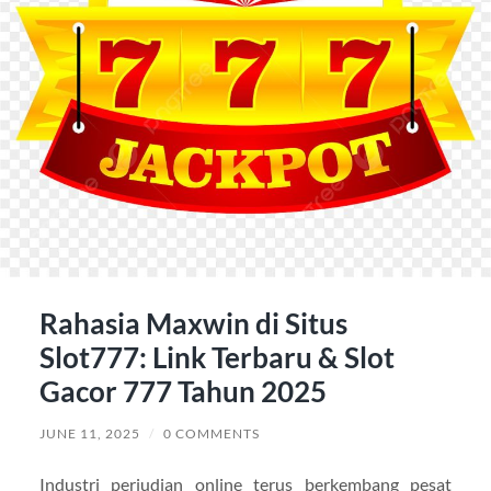
Rahasia Maxwin di Situs
Slot777: Link Terbaru & Slot
Gacor 777 Tahun 2025
JUNE 11, 2025
/
0 COMMENTS
Industri perjudian online terus berkembang pesat