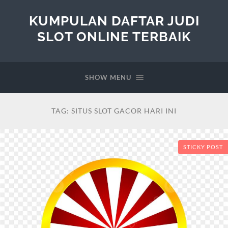
KUMPULAN DAFTAR JUDI
SLOT ONLINE TERBAIK
SHOW MENU
TAG:
SITUS SLOT GACOR HARI INI
STICKY POST