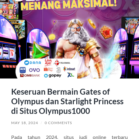
Keseruan Bermain Gates of
Olympus dan Starlight Princess
di Situs Olympus1000
MAY 18, 2024
/
0 COMMENTS
Pada tahun 2024, situs judi online terbaru