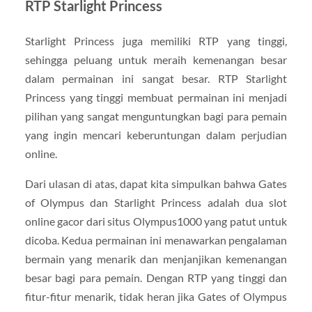
RTP Starlight Princess
Starlight Princess juga memiliki RTP yang tinggi,
sehingga peluang untuk meraih kemenangan besar
dalam permainan ini sangat besar. RTP Starlight
Princess yang tinggi membuat permainan ini menjadi
pilihan yang sangat menguntungkan bagi para pemain
yang ingin mencari keberuntungan dalam perjudian
online.
Dari ulasan di atas, dapat kita simpulkan bahwa Gates
of Olympus dan Starlight Princess adalah dua slot
online gacor dari situs Olympus1000 yang patut untuk
dicoba. Kedua permainan ini menawarkan pengalaman
bermain yang menarik dan menjanjikan kemenangan
besar bagi para pemain. Dengan RTP yang tinggi dan
fitur-fitur menarik, tidak heran jika Gates of Olympus