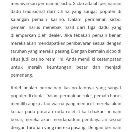
menawarkan permainan sicbo. Sicbo adalah permainan
dadu tradisional dari China yang sangat populer di
kalangan pemain kasino. Dalam permainan sicbo,
pemain harus menebak hasil dari tiga dadu yang
dilemparkan oleh dealer. Jika tebakan pemain benar,
mereka akan mendapatkan pembayaran sesuai dengan
taruhan yang mereka pasang. Dengan bermain sicbo di
situs judi casino resmi ini, Anda memiliki kesempatan
untuk meraih keuntungan besar dan menjadi
pemenang.
Rolet adalah permainan kasino lainnya yang sangat
populer di dunia. Dalam permainan rolet, pemain harus
memilih angka atau warna yang menurut mereka akan
keluar pada putaran roda rolet. Jika tebakan pemain
benar, mereka akan mendapatkan pembayaran sesuai
dengan taruhan yang mereka pasang. Dengan bermain