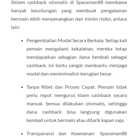
Sistem cashback otomatis di Spaceman88 membawa
banyak keuntungan yang membuat pengalaman
bermain lebih menyenangkan dan minim risiko, antara
lain:
Pengembalian Modal Secara Berkala: Setiap kali
pemain mengalami kekalahan, mereka tetap
mendapatkan sebagian dana kembali sebagai
cashback. Ini tentu sangat membantu menjaga
modal dan meminimalisir kerugian besar.
Tanpa Ribet dan Proses Cepat: Pemain tidak
perlu repot mengurus klaim cashback secara
manual. Semua dilakukan otomatis, sehingga
dana cashback bisa langsung digunakan
kembali untuk bermain atau ditarik kapan saja.
Transparansi dan Keamanan: Spaceman88