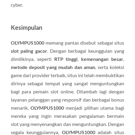
cyber.
Kesimpulan
OLYMPUS1000
memang pantas disebut sebagai situs
slot paling gacor
. Dengan berbagai keunggulan yang
dimilikinya, seperti
RTP tinggi
,
kemenangan besar
,
metode deposit yang mudah dan aman
, serta koleksi
game dari provider terbaik, situs ini telah membuktikan
dirinya sebagai tempat yang sangat menguntungkan
bagi para pemain slot online. Ditambah lagi dengan
layanan pelanggan yang responsif dan berbagai bonus
menarik,
OLYMPUS1000
menjadi pilihan utama bagi
mereka yang ingin merasakan pengalaman bermain
slot yang menyenangkan dan menguntungkan. Dengan
segala keunggulannya,
OLYMPUS1000
adalah situs