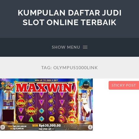
KUMPULAN DAFTAR JUDI
SLOT ONLINE TERBAIK
SHOW MENU
TAG:
OLYMPUS1000LINK
STICKY POST