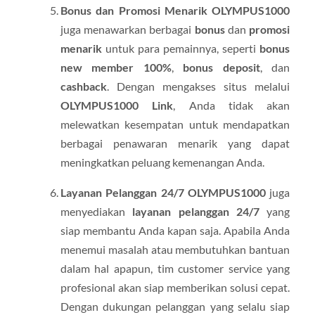
Bonus dan Promosi Menarik
OLYMPUS1000
juga menawarkan berbagai
bonus
dan
promosi
menarik
untuk para pemainnya, seperti
bonus
new member 100%
,
bonus deposit
, dan
cashback
. Dengan mengakses situs melalui
OLYMPUS1000 Link
, Anda tidak akan
melewatkan kesempatan untuk mendapatkan
berbagai penawaran menarik yang dapat
meningkatkan peluang kemenangan Anda.
Layanan Pelanggan 24/7
OLYMPUS1000
juga
menyediakan
layanan pelanggan 24/7
yang
siap membantu Anda kapan saja. Apabila Anda
menemui masalah atau membutuhkan bantuan
dalam hal apapun, tim customer service yang
profesional akan siap memberikan solusi cepat.
Dengan dukungan pelanggan yang selalu siap