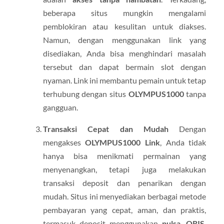
beberapa situs mungkin mengalami
pemblokiran atau kesulitan untuk diakses.
Namun, dengan menggunakan link yang
disediakan, Anda bisa menghindari masalah
tersebut dan dapat bermain slot dengan
nyaman. Link ini membantu pemain untuk tetap
terhubung dengan situs
OLYMPUS1000
tanpa
gangguan.
Transaksi Cepat dan Mudah
Dengan
mengakses
OLYMPUS1000 Link
, Anda tidak
hanya bisa menikmati permainan yang
menyenangkan, tetapi juga melakukan
transaksi deposit dan penarikan dengan
mudah. Situs ini menyediakan berbagai metode
pembayaran yang cepat, aman, dan praktis,
termasuk deposit menggunakan
pulsa
,
QRIS
,