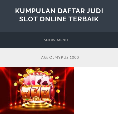
KUMPULAN DAFTAR JUDI
SLOT ONLINE TERBAIK
SHOW MENU
TAG:
OLMYPUS 1000