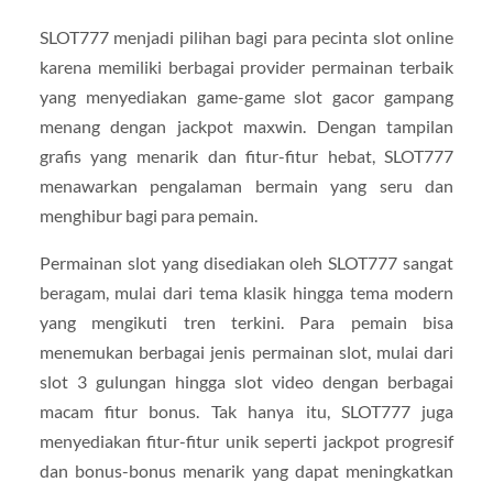
SLOT777 menjadi pilihan bagi para pecinta slot online
karena memiliki berbagai provider permainan terbaik
yang menyediakan game-game slot gacor gampang
menang dengan jackpot maxwin. Dengan tampilan
grafis yang menarik dan fitur-fitur hebat, SLOT777
menawarkan pengalaman bermain yang seru dan
menghibur bagi para pemain.
Permainan slot yang disediakan oleh SLOT777 sangat
beragam, mulai dari tema klasik hingga tema modern
yang mengikuti tren terkini. Para pemain bisa
menemukan berbagai jenis permainan slot, mulai dari
slot 3 gulungan hingga slot video dengan berbagai
macam fitur bonus. Tak hanya itu, SLOT777 juga
menyediakan fitur-fitur unik seperti jackpot progresif
dan bonus-bonus menarik yang dapat meningkatkan