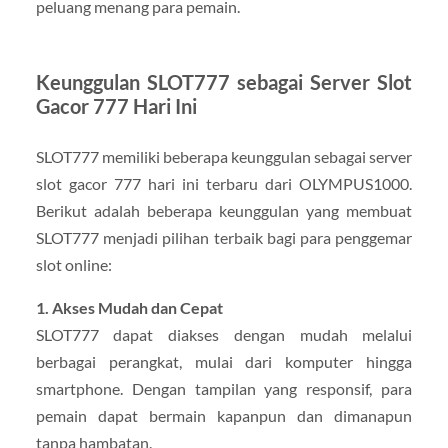
peluang menang para pemain.
Keunggulan SLOT777 sebagai Server Slot
Gacor 777 Hari Ini
SLOT777 memiliki beberapa keunggulan sebagai server
slot gacor 777 hari ini terbaru dari OLYMPUS1000.
Berikut adalah beberapa keunggulan yang membuat
SLOT777 menjadi pilihan terbaik bagi para penggemar
slot online:
1. Akses Mudah dan Cepat
SLOT777 dapat diakses dengan mudah melalui
berbagai perangkat, mulai dari komputer hingga
smartphone. Dengan tampilan yang responsif, para
pemain dapat bermain kapanpun dan dimanapun
tanpa hambatan.