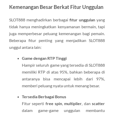
Kemenangan Besar Berkat Fitur Unggulan
SLOT888 menghadirkan berbagai
fitur unggulan
yang
tidak hanya meningkatkan kenyamanan bermain, tapi
juga memperbesar peluang kemenangan bagi pemain.
Beberapa fitur penting yang menjadikan SLOT888
unggul antara lain:
Game dengan RTP Tinggi
Hampir seluruh game yang tersedia di SLOT888
memiliki RTP di atas 95%, bahkan beberapa di
antaranya bisa mencapai lebih dari 97%,
memberi peluang nyata untuk menang besar.
Tersedia Berbagai Bonus
Fitur seperti
free spin
,
multiplier
, dan
scatter
dalam game-game unggulan membantu