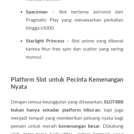
Spaceman
– Slot bertema astronot dari
Pragmatic Play yang menawarkan perkalian
hingga x5000.
Starlight Princess
– Slot anime yang dikenal
karena fitur free spin dan scatter yang sering
muncul.
Platform Slot untuk Pecinta Kemenangan
Nyata
Dengan semua keunggulan yang ditawarkan,
SLOT888
bukan hanya sekadar platform hiburan
, tapi juga
menjadi tempat yang memberikan peluang nyata bagi
pemain untuk meraih
kemenangan besar
. Didukung
oleh game-game berkualitas, sistem bermain yang