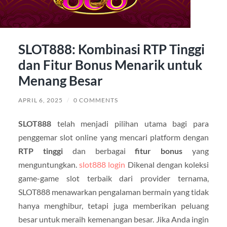
SLOT888: Kombinasi RTP Tinggi
dan Fitur Bonus Menarik untuk
Menang Besar
APRIL 6, 2025
/
0 COMMENTS
SLOT888
telah menjadi pilihan utama bagi para
penggemar slot online yang mencari platform dengan
RTP tinggi
dan berbagai
fitur bonus
yang
menguntungkan.
slot888 login
Dikenal dengan koleksi
game-game slot terbaik dari provider ternama,
SLOT888 menawarkan pengalaman bermain yang tidak
hanya menghibur, tetapi juga memberikan peluang
besar untuk meraih kemenangan besar. Jika Anda ingin