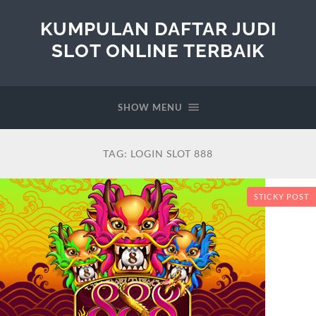
KUMPULAN DAFTAR JUDI
SLOT ONLINE TERBAIK
SHOW MENU
TAG:
LOGIN SLOT 888
STICKY POST