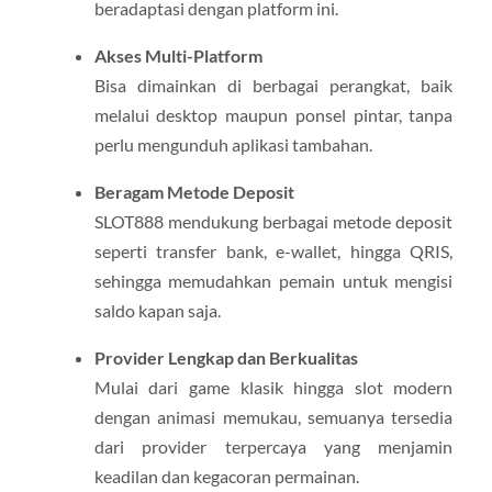
beradaptasi dengan platform ini.
Akses Multi-Platform
Bisa dimainkan di berbagai perangkat, baik
melalui desktop maupun ponsel pintar, tanpa
perlu mengunduh aplikasi tambahan.
Beragam Metode Deposit
SLOT888 mendukung berbagai metode deposit
seperti transfer bank, e-wallet, hingga QRIS,
sehingga memudahkan pemain untuk mengisi
saldo kapan saja.
Provider Lengkap dan Berkualitas
Mulai dari game klasik hingga slot modern
dengan animasi memukau, semuanya tersedia
dari provider terpercaya yang menjamin
keadilan dan kegacoran permainan.