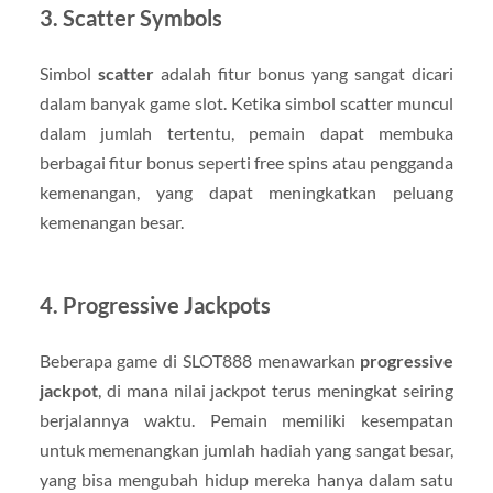
3.
Scatter Symbols
Simbol
scatter
adalah fitur bonus yang sangat dicari
dalam banyak game slot. Ketika simbol scatter muncul
dalam jumlah tertentu, pemain dapat membuka
berbagai fitur bonus seperti free spins atau pengganda
kemenangan, yang dapat meningkatkan peluang
kemenangan besar.
4.
Progressive Jackpots
Beberapa game di SLOT888 menawarkan
progressive
jackpot
, di mana nilai jackpot terus meningkat seiring
berjalannya waktu. Pemain memiliki kesempatan
untuk memenangkan jumlah hadiah yang sangat besar,
yang bisa mengubah hidup mereka hanya dalam satu