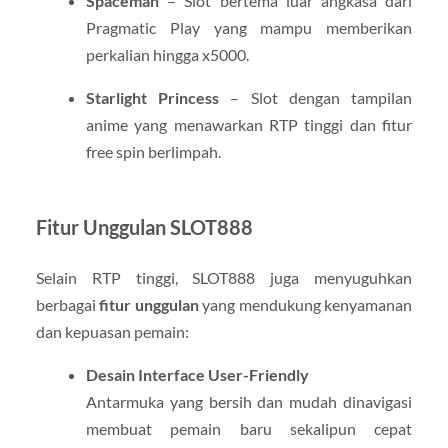
Spaceman
– Slot bertema luar angkasa dari
Pragmatic Play yang mampu memberikan
perkalian hingga x5000.
Starlight Princess
– Slot dengan tampilan
anime yang menawarkan RTP tinggi dan fitur
free spin berlimpah.
Fitur Unggulan SLOT888
Selain RTP tinggi, SLOT888 juga menyuguhkan
berbagai
fitur unggulan
yang mendukung kenyamanan
dan kepuasan pemain:
Desain Interface User-Friendly
Antarmuka yang bersih dan mudah dinavigasi
membuat pemain baru sekalipun cepat