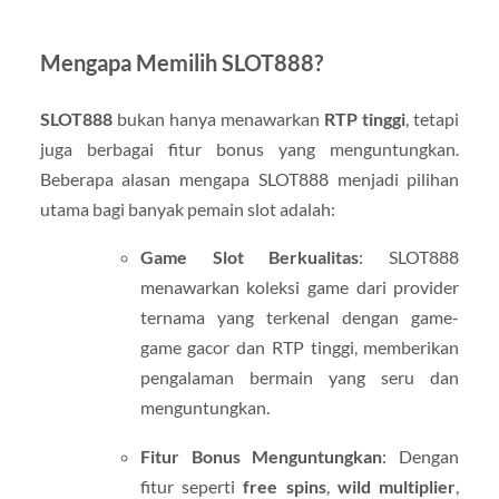
Mengapa Memilih SLOT888?
SLOT888
bukan hanya menawarkan
RTP tinggi
, tetapi
juga berbagai fitur bonus yang menguntungkan.
Beberapa alasan mengapa SLOT888 menjadi pilihan
utama bagi banyak pemain slot adalah:
Game Slot Berkualitas
: SLOT888
menawarkan koleksi game dari provider
ternama yang terkenal dengan game-
game gacor dan RTP tinggi, memberikan
pengalaman bermain yang seru dan
menguntungkan.
Fitur Bonus Menguntungkan
: Dengan
fitur seperti
free spins
,
wild multiplier
,