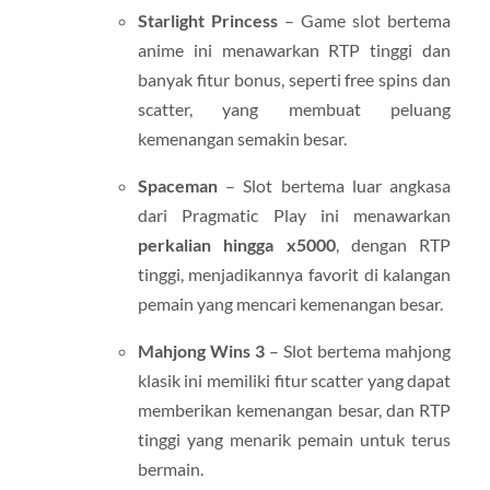
Starlight Princess
– Game slot bertema
anime ini menawarkan RTP tinggi dan
banyak fitur bonus, seperti free spins dan
scatter, yang membuat peluang
kemenangan semakin besar.
Spaceman
– Slot bertema luar angkasa
dari Pragmatic Play ini menawarkan
perkalian hingga x5000
, dengan RTP
tinggi, menjadikannya favorit di kalangan
pemain yang mencari kemenangan besar.
Mahjong Wins 3
– Slot bertema mahjong
klasik ini memiliki fitur scatter yang dapat
memberikan kemenangan besar, dan RTP
tinggi yang menarik pemain untuk terus
bermain.