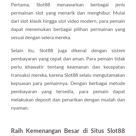
Pertama, Slot88 menawarkan berbagai jenis
permainan slot yang menarik dan menghibur. Mulai
dari slot klasik hingga slot video modern, para pemain
dapat menemukan berbagai pilihan permainan yang
sesuai dengan selera mereka.
Selain itu, Slot88 juga dikenal dengan sistem
pembayaran yang cepat dan aman. Para pemain tidak
perlu khawatir tentang keamanan dan kecepatan
transaksi mereka, karena Slot88 selalu mengutamakan
kepuasan para pemainnya. Dengan berbagai metode
pembayaran yang tersedia, para pemain dapat
melakukan deposit dan penarikan dengan mudah dan
nyaman.
Raih Kemenangan Besar di Situs Slot88