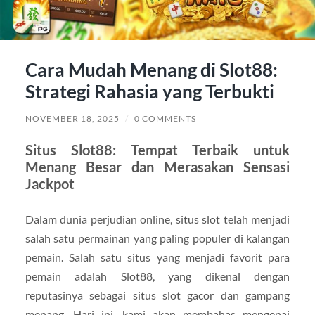
Cara Mudah Menang di Slot88:
Strategi Rahasia yang Terbukti
NOVEMBER 18, 2025
/
0 COMMENTS
Situs Slot88: Tempat Terbaik untuk
Menang Besar dan Merasakan Sensasi
Jackpot
Dalam dunia perjudian online, situs slot telah menjadi
salah satu permainan yang paling populer di kalangan
pemain. Salah satu situs yang menjadi favorit para
pemain adalah Slot88, yang dikenal dengan
reputasinya sebagai situs slot gacor dan gampang
menang. Hari ini, kami akan membahas mengenai