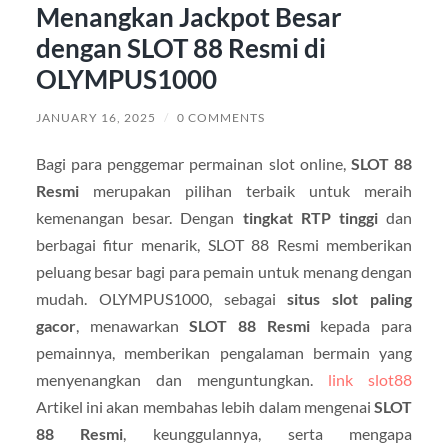
Menangkan Jackpot Besar
dengan SLOT 88 Resmi di
OLYMPUS1000
JANUARY 16, 2025
/
0 COMMENTS
Bagi para penggemar permainan slot online,
SLOT 88
Resmi
merupakan pilihan terbaik untuk meraih
kemenangan besar. Dengan
tingkat RTP tinggi
dan
berbagai fitur menarik, SLOT 88 Resmi memberikan
peluang besar bagi para pemain untuk menang dengan
mudah. OLYMPUS1000, sebagai
situs slot paling
gacor
, menawarkan
SLOT 88 Resmi
kepada para
pemainnya, memberikan pengalaman bermain yang
menyenangkan dan menguntungkan.
link slot88
Artikel ini akan membahas lebih dalam mengenai
SLOT
88 Resmi
, keunggulannya, serta mengapa