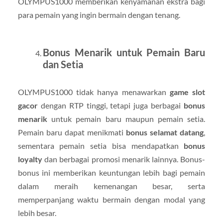
OLYMPUS1000 memberikan kenyamanan ekstra bagi
para pemain yang ingin bermain dengan tenang.
Bonus Menarik untuk Pemain Baru
dan Setia
OLYMPUS1000 tidak hanya menawarkan
game slot
gacor
dengan RTP tinggi, tetapi juga berbagai
bonus
menarik
untuk pemain baru maupun pemain setia.
Pemain baru dapat menikmati
bonus selamat datang
,
sementara pemain setia bisa mendapatkan
bonus
loyalty
dan berbagai promosi menarik lainnya. Bonus-
bonus ini memberikan keuntungan lebih bagi pemain
dalam meraih kemenangan besar, serta
memperpanjang waktu bermain dengan modal yang
lebih besar.