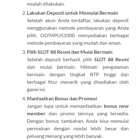
mudah dilakukan.
Lakukan Deposit untuk Memulai Bermain
Setelah akun Anda terdaftar, lakukan deposit
menggunakan metode pembayaran yang Anda
pilih. OLYMPUS1000 menyediakan berbagai
metode pembayaran yang mudah dan aman.
Pilih SLOT 88 Resmi dan Mulai Bermain
Setelah deposit berhasil, pilih
SLOT 88 Resmi
dan mulai bermain. Nikmati pengalaman
bermain dengan tingkat RTP tinggi dan
berbagai fitur menarik yang disediakan oleh
game ini.
Manfaatkan Bonus dan Promosi
Jangan lupa untuk memanfaatkan
bonus new
member
dan promo lainnya yang tersedia.
Dengan bonus tambahan, Anda bisa memulai
permainan dengan modal lebih besar dan
peluang menang yang lebih banyak.