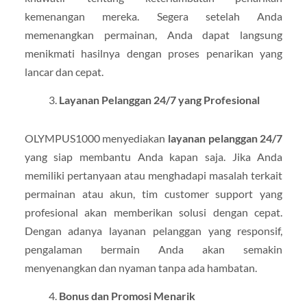
kemenangan mereka. Segera setelah Anda
memenangkan permainan, Anda dapat langsung
menikmati hasilnya dengan proses penarikan yang
lancar dan cepat.
Layanan Pelanggan 24/7 yang Profesional
OLYMPUS1000 menyediakan
layanan pelanggan 24/7
yang siap membantu Anda kapan saja. Jika Anda
memiliki pertanyaan atau menghadapi masalah terkait
permainan atau akun, tim customer support yang
profesional akan memberikan solusi dengan cepat.
Dengan adanya layanan pelanggan yang responsif,
pengalaman bermain Anda akan semakin
menyenangkan dan nyaman tanpa ada hambatan.
Bonus dan Promosi Menarik