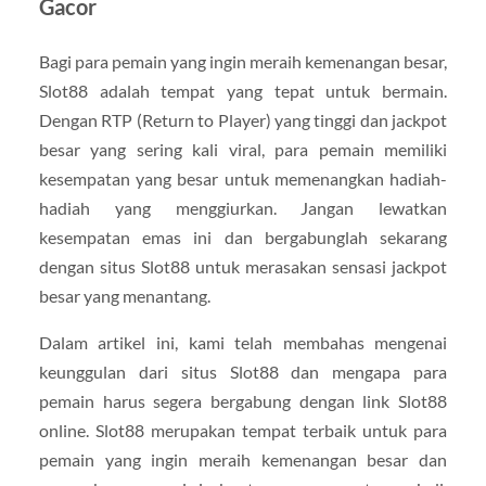
Gacor
Bagi para pemain yang ingin meraih kemenangan besar,
Slot88 adalah tempat yang tepat untuk bermain.
Dengan RTP (Return to Player) yang tinggi dan jackpot
besar yang sering kali viral, para pemain memiliki
kesempatan yang besar untuk memenangkan hadiah-
hadiah yang menggiurkan. Jangan lewatkan
kesempatan emas ini dan bergabunglah sekarang
dengan situs Slot88 untuk merasakan sensasi jackpot
besar yang menantang.
Dalam artikel ini, kami telah membahas mengenai
keunggulan dari situs Slot88 dan mengapa para
pemain harus segera bergabung dengan link Slot88
online. Slot88 merupakan tempat terbaik untuk para
pemain yang ingin meraih kemenangan besar dan