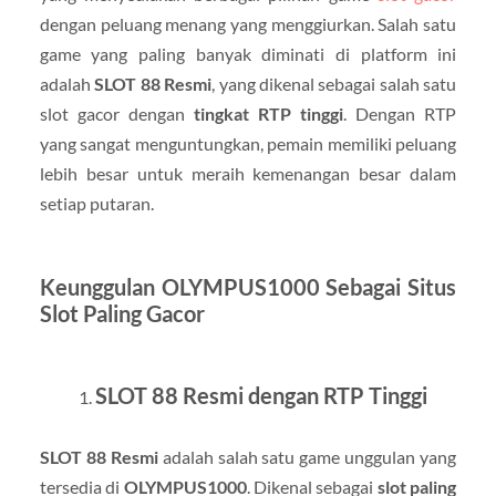
dengan peluang menang yang menggiurkan. Salah satu
game yang paling banyak diminati di platform ini
adalah
SLOT 88 Resmi
, yang dikenal sebagai salah satu
slot gacor dengan
tingkat RTP tinggi
. Dengan RTP
yang sangat menguntungkan, pemain memiliki peluang
lebih besar untuk meraih kemenangan besar dalam
setiap putaran.
Keunggulan OLYMPUS1000 Sebagai Situs
Slot Paling Gacor
SLOT 88 Resmi dengan RTP Tinggi
SLOT 88 Resmi
adalah salah satu game unggulan yang
tersedia di
OLYMPUS1000
. Dikenal sebagai
slot paling