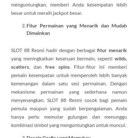
menguntungkan, memberi Anda kesempatan lebih
besar untuk meraih jackpot besar.
Fitur Permainan yang Menarik dan Mudah
Dimainkan
SLOT 88 Resmi hadir dengan berbagai
fitur menarik
yang meningkatkan keseruan bermain, seperti
wilds
,
scatters
, dan
free spins
. Fitur-fitur ini memberi
pemain kesempatan untuk memperoleh lebih banyak
kemenangan dalam satu sesi permainan. Dengan
mekanisme permainan yang sederhana namun
menyenangkan, SLOT 88 Resmi cocok bagi pemain
pemula maupun yang sudah berpengalaman. Anda
hanya perlu memutar gulungan dan menunggu
kombinasi simbol yang menguntungkan untuk muncul.
Desain Grafis yang Memukau