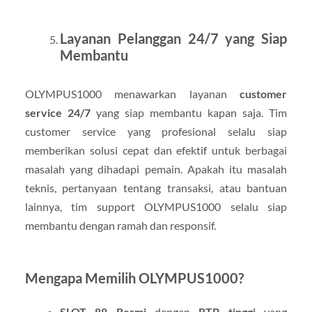
Layanan Pelanggan 24/7 yang Siap
Membantu
OLYMPUS1000 menawarkan layanan
customer
service 24/7
yang siap membantu kapan saja. Tim
customer service yang profesional selalu siap
memberikan solusi cepat dan efektif untuk berbagai
masalah yang dihadapi pemain. Apakah itu masalah
teknis, pertanyaan tentang transaksi, atau bantuan
lainnya, tim support OLYMPUS1000 selalu siap
membantu dengan ramah dan responsif.
Mengapa Memilih OLYMPUS1000?
SLOT 88 Resmi
dengan
RTP tinggi
yang