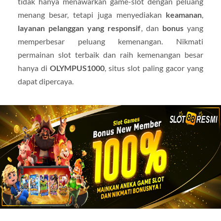
tidak hanya menawarkan game-slot dengan peluang
menang besar, tetapi juga menyediakan
keamanan
,
layanan pelanggan yang responsif
, dan
bonus
yang
memperbesar peluang kemenangan. Nikmati
permainan slot terbaik dan raih kemenangan besar
hanya di
OLYMPUS1000
, situs slot paling gacor yang
dapat dipercaya.