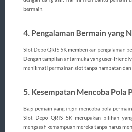
bermain.
4. Pengalaman Bermain yang 
Slot Depo QRIS 5K memberikan pengalaman ber
Dengan tampilan antarmuka yang user-friendly 
menikmati permainan slot tanpa hambatan dan
5. Kesempatan Mencoba Pola 
Bagi pemain yang ingin mencoba pola permaina
Slot Depo QRIS 5K merupakan pilihan yang
mengasah kemampuan mereka tanpa harus meng