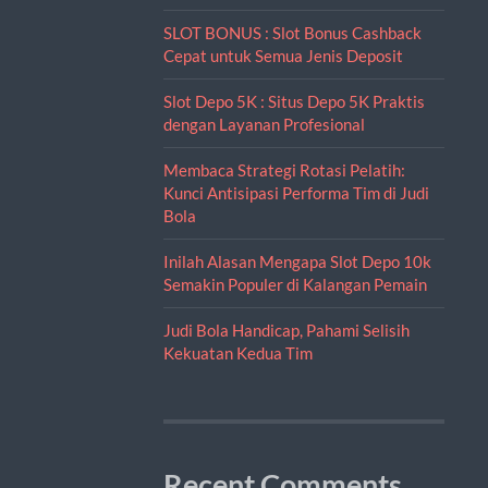
SLOT BONUS : Slot Bonus Cashback
Cepat untuk Semua Jenis Deposit
Slot Depo 5K : Situs Depo 5K Praktis
dengan Layanan Profesional
Membaca Strategi Rotasi Pelatih:
Kunci Antisipasi Performa Tim di Judi
Bola
Inilah Alasan Mengapa Slot Depo 10k
Semakin Populer di Kalangan Pemain
Judi Bola Handicap, Pahami Selisih
Kekuatan Kedua Tim
Recent Comments