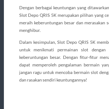
Dengan berbagai keuntungan yang ditawarkan,
Slot Depo QRIS 5K merupakan pilihan yang ce
meraih keberuntungan besar dan merasakan se
menghibur.
Dalam kesimpulan, Slot Depo QRIS 5K membe
untuk menikmati permainan slot dengan 
keberuntungan besar. Dengan fitur-fitur me
dapat memperoleh pengalaman bermain yan
jangan ragu untuk mencoba bermain slot deng
dan rasakan sendiri keuntungannya!