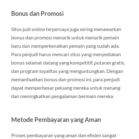
Bonus dan Promosi
Situs judi online terpercaya juga sering menawarkan
bonus dan promosi menarik untuk menarik pemain
baru dan memperkenalkan pemain yang sudah ada.
Para penjudi harus mencari situs yang menyediakan
bonus selamat datang yang kompetitif, putaran gratis,
dan program loyalitas yang menguntungkan. Dengan
memanfaatkan bonus dan promosi ini, para penjudi
dapat memperbesar peluang mereka untuk menang
dan meningkatkan pengalaman bermain mereka.
Metode Pembayaran yang Aman
Proses pembayaran yang aman dan efisien sangat