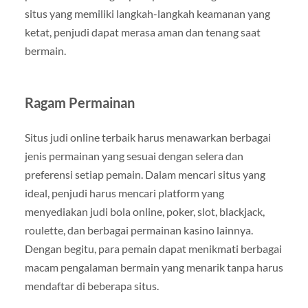
situs yang memiliki langkah-langkah keamanan yang
ketat, penjudi dapat merasa aman dan tenang saat
bermain.
Ragam Permainan
Situs judi online terbaik harus menawarkan berbagai
jenis permainan yang sesuai dengan selera dan
preferensi setiap pemain. Dalam mencari situs yang
ideal, penjudi harus mencari platform yang
menyediakan judi bola online, poker, slot, blackjack,
roulette, dan berbagai permainan kasino lainnya.
Dengan begitu, para pemain dapat menikmati berbagai
macam pengalaman bermain yang menarik tanpa harus
mendaftar di beberapa situs.