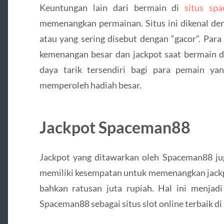
Keuntungan lain dari bermain di
situs sp
memenangkan permainan. Situs ini dikenal den
atau yang sering disebut dengan “gacor”. Pa
kemenangan besar dan jackpot saat bermain d
daya tarik tersendiri bagi para pemain y
memperoleh hadiah besar.
Jackpot Spaceman88
Jackpot yang ditawarkan oleh Spaceman88 jug
memiliki kesempatan untuk memenangkan jackp
bahkan ratusan juta rupiah. Hal ini menjadi
Spaceman88 sebagai situs slot online terbaik di