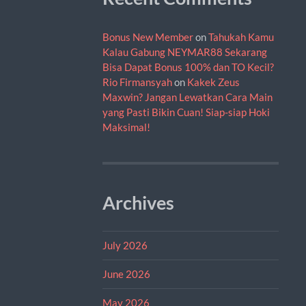
Bonus New Member
on
Tahukah Kamu
Kalau Gabung NEYMAR88 Sekarang
Bisa Dapat Bonus 100% dan TO Kecil?
Rio Firmansyah
on
Kakek Zeus
Maxwin? Jangan Lewatkan Cara Main
yang Pasti Bikin Cuan! Siap-siap Hoki
Maksimal!
Archives
July 2026
June 2026
May 2026