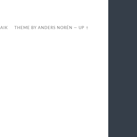
BAIK
THEME BY
ANDERS NORÉN
—
UP ↑