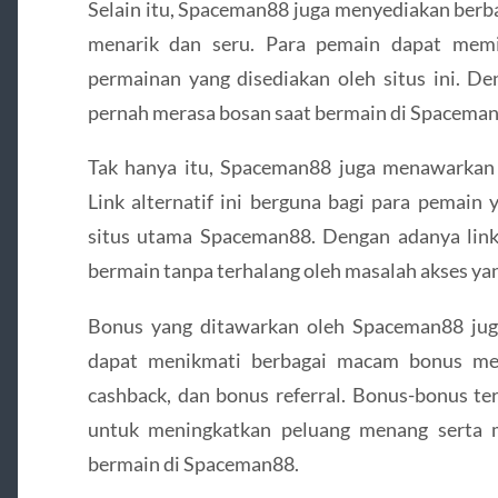
Selain itu, Spaceman88 juga menyediakan berb
menarik dan seru. Para pemain dapat memil
permainan yang disediakan oleh situs ini. De
pernah merasa bosan saat bermain di Spaceman
Tak hanya itu, Spaceman88 juga menawarkan l
Link alternatif ini berguna bagi para pemain
situs utama Spaceman88. Dengan adanya link 
bermain tanpa terhalang oleh masalah akses yan
Bonus yang ditawarkan oleh Spaceman88 juga
dapat menikmati berbagai macam bonus men
cashback, dan bonus referral. Bonus-bonus t
untuk meningkatkan peluang menang serta 
bermain di Spaceman88.