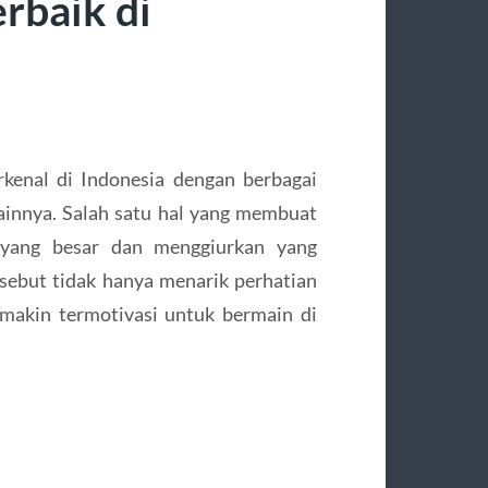
rbaik di
rkenal di Indonesia dengan berbagai
innya. Salah satu hal yang membuat
 yang besar dan menggiurkan yang
sebut tidak hanya menarik perhatian
makin termotivasi untuk bermain di