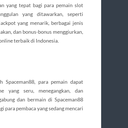
an yang tepat bagi para pemain slot
nggulan yang ditawarkan, seperti
ckpot yang menarik, berbagai jenis
ediakan, dan bonus-bonus menggiurkan,
nline terbaik di Indonesia.
eh Spaceman88, para pemain dapat
ne yang seru, menegangkan, dan
rgabung dan bermain di Spaceman88
bagi para pembaca yang sedang mencari