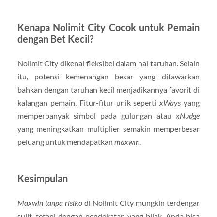
Kenapa Nolimit City Cocok untuk Pemain
dengan Bet Kecil?
Nolimit City dikenal fleksibel dalam hal taruhan. Selain
itu, potensi kemenangan besar yang ditawarkan
bahkan dengan taruhan kecil menjadikannya favorit di
kalangan pemain. Fitur-fitur unik seperti
xWays
yang
memperbanyak simbol pada gulungan atau
xNudge
yang meningkatkan multiplier semakin memperbesar
peluang untuk mendapatkan
maxwin
.
Kesimpulan
Maxwin tanpa risiko
di Nolimit City mungkin terdengar
sulit, tetapi dengan pendekatan yang bijak, Anda bisa