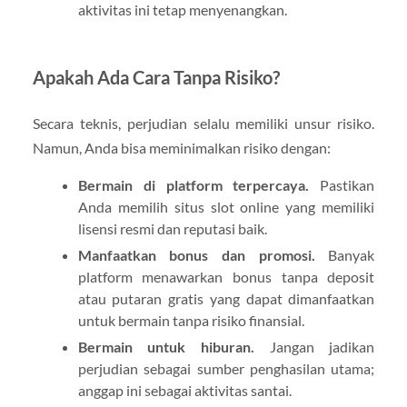
aktivitas ini tetap menyenangkan.
Apakah Ada Cara Tanpa Risiko?
Secara teknis, perjudian selalu memiliki unsur risiko.
Namun, Anda bisa meminimalkan risiko dengan:
Bermain di platform terpercaya.
Pastikan
Anda memilih situs slot online yang memiliki
lisensi resmi dan reputasi baik.
Manfaatkan bonus dan promosi.
Banyak
platform menawarkan bonus tanpa deposit
atau putaran gratis yang dapat dimanfaatkan
untuk bermain tanpa risiko finansial.
Bermain untuk hiburan.
Jangan jadikan
perjudian sebagai sumber penghasilan utama;
anggap ini sebagai aktivitas santai.