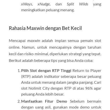
xWays
,
xNudge
, dan
Split Wilds
yang
meningkatkan peluang menang.
Rahasia Maxwin dengan Bet Kecil
Mencapai
maxwin
adalah impian semua pemain slot
online. Namun, untuk mencapainya dengan taruhan
kecil dan risiko minimal, diperlukan strategi yang tepat.
Berikut adalah beberapa tips yang bisa Anda coba:
Pilih Slot dengan RTP Tinggi
Return to Player
(RTP) adalah indikator seberapa besar peluang
Anda untuk menang dalam jangka panjang. Cari
slot Nolimit City dengan RTP di atas 96% agar
peluang Anda lebih besar.
Manfaatkan Fitur Demo
Sebelum bermain
dengan uang asli, gunakan mode demo untuk