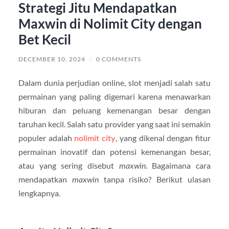
Strategi Jitu Mendapatkan
Maxwin di Nolimit City dengan
Bet Kecil
DECEMBER 10, 2024
/
0 COMMENTS
Dalam dunia perjudian online, slot menjadi salah satu
permainan yang paling digemari karena menawarkan
hiburan dan peluang kemenangan besar dengan
taruhan kecil. Salah satu provider yang saat ini semakin
populer adalah
nolimit city
, yang dikenal dengan fitur
permainan inovatif dan potensi kemenangan besar,
atau yang sering disebut
maxwin
. Bagaimana cara
mendapatkan
maxwin
tanpa risiko? Berikut ulasan
lengkapnya.