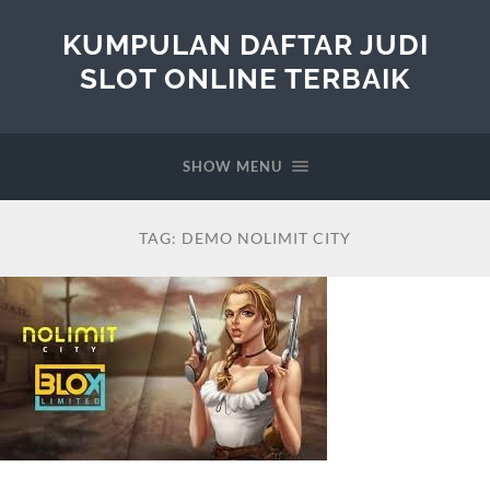
KUMPULAN DAFTAR JUDI
SLOT ONLINE TERBAIK
SHOW MENU
TAG:
DEMO NOLIMIT CITY