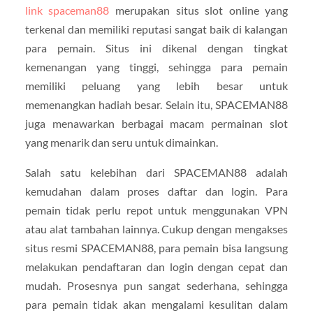
link spaceman88
merupakan situs slot online yang
terkenal dan memiliki reputasi sangat baik di kalangan
para pemain. Situs ini dikenal dengan tingkat
kemenangan yang tinggi, sehingga para pemain
memiliki peluang yang lebih besar untuk
memenangkan hadiah besar. Selain itu, SPACEMAN88
juga menawarkan berbagai macam permainan slot
yang menarik dan seru untuk dimainkan.
Salah satu kelebihan dari SPACEMAN88 adalah
kemudahan dalam proses daftar dan login. Para
pemain tidak perlu repot untuk menggunakan VPN
atau alat tambahan lainnya. Cukup dengan mengakses
situs resmi SPACEMAN88, para pemain bisa langsung
melakukan pendaftaran dan login dengan cepat dan
mudah. Prosesnya pun sangat sederhana, sehingga
para pemain tidak akan mengalami kesulitan dalam