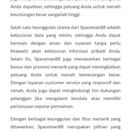
Anda dapatkan, sehingga peluang Anda untuk meraih
keuntungan besar sangatlah tinggi.
Salah satu keunggulan utama dari Spaceman88 adalah
kebocoran data yang minim, sehingga Anda dapat
bermain dengan aman dan nyaman tanpa perlu
khawatir akan kebocoran informasi pribadi Anda.
Selain itu, Spaceman88 juga menawarkan berbagai
bonus dan promosi menarik yang dapat meningkatkan
peluang Anda untuk meraih kemenangan besar.
Dengan layanan customer service yang responsif dan
ramah, Anda juga dapat menghubungi tim dukungan
pelanggan jika mengalami kendala atau memiliki
pertanyaan seputar permainan.
Dengan berbagai keunggulan dan fitur menarik yang
ditawarkan, Spaceman88 merupakan pilihan yang