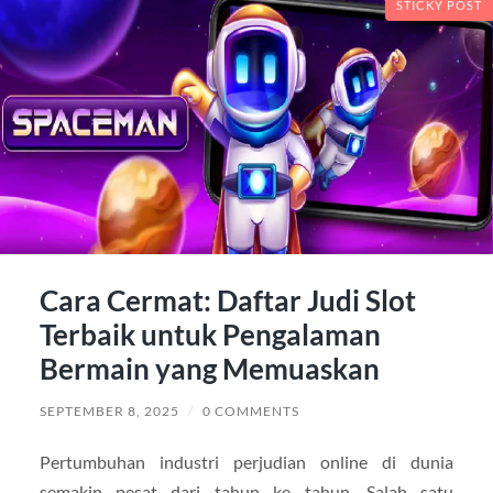
STICKY POST
Cara Cermat: Daftar Judi Slot
Terbaik untuk Pengalaman
Bermain yang Memuaskan
SEPTEMBER 8, 2025
/
0 COMMENTS
Pertumbuhan industri perjudian online di dunia
semakin pesat dari tahun ke tahun. Salah satu