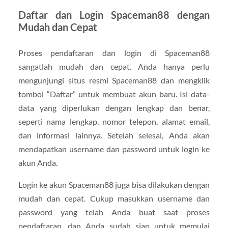
Daftar dan Login Spaceman88 dengan
Mudah dan Cepat
Proses pendaftaran dan login di Spaceman88
sangatlah mudah dan cepat. Anda hanya perlu
mengunjungi situs resmi Spaceman88 dan mengklik
tombol “Daftar” untuk membuat akun baru. Isi data-
data yang diperlukan dengan lengkap dan benar,
seperti nama lengkap, nomor telepon, alamat email,
dan informasi lainnya. Setelah selesai, Anda akan
mendapatkan username dan password untuk login ke
akun Anda.
Login ke akun Spaceman88 juga bisa dilakukan dengan
mudah dan cepat. Cukup masukkan username dan
password yang telah Anda buat saat proses
pendaftaran, dan Anda sudah siap untuk memulai