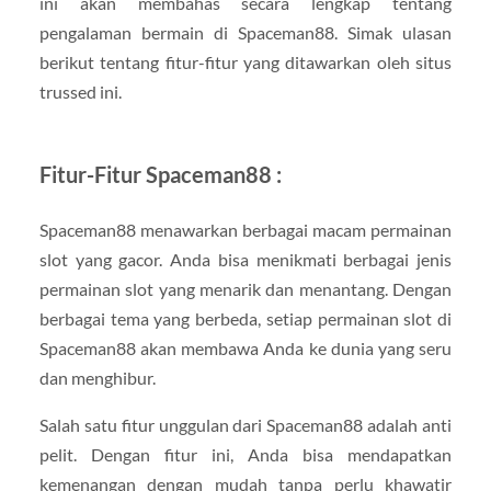
ini akan membahas secara lengkap tentang
pengalaman bermain di Spaceman88. Simak ulasan
berikut tentang fitur-fitur yang ditawarkan oleh situs
trussed ini.
Fitur-Fitur Spaceman88 :
Spaceman88 menawarkan berbagai macam permainan
slot yang gacor. Anda bisa menikmati berbagai jenis
permainan slot yang menarik dan menantang. Dengan
berbagai tema yang berbeda, setiap permainan slot di
Spaceman88 akan membawa Anda ke dunia yang seru
dan menghibur.
Salah satu fitur unggulan dari Spaceman88 adalah anti
pelit. Dengan fitur ini, Anda bisa mendapatkan
kemenangan dengan mudah tanpa perlu khawatir