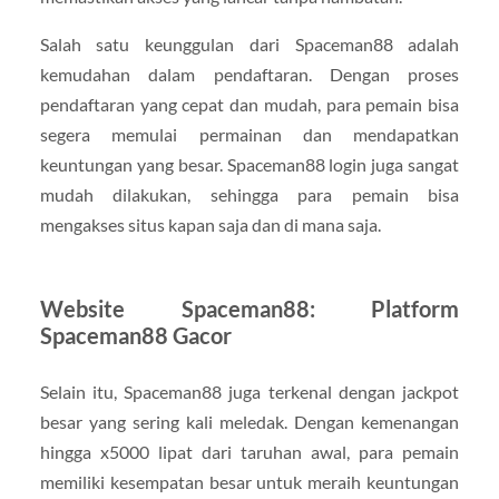
Salah satu keunggulan dari Spaceman88 adalah
kemudahan dalam pendaftaran. Dengan proses
pendaftaran yang cepat dan mudah, para pemain bisa
segera memulai permainan dan mendapatkan
keuntungan yang besar. Spaceman88 login juga sangat
mudah dilakukan, sehingga para pemain bisa
mengakses situs kapan saja dan di mana saja.
Website Spaceman88: Platform
Spaceman88 Gacor
Selain itu, Spaceman88 juga terkenal dengan jackpot
besar yang sering kali meledak. Dengan kemenangan
hingga x5000 lipat dari taruhan awal, para pemain
memiliki kesempatan besar untuk meraih keuntungan