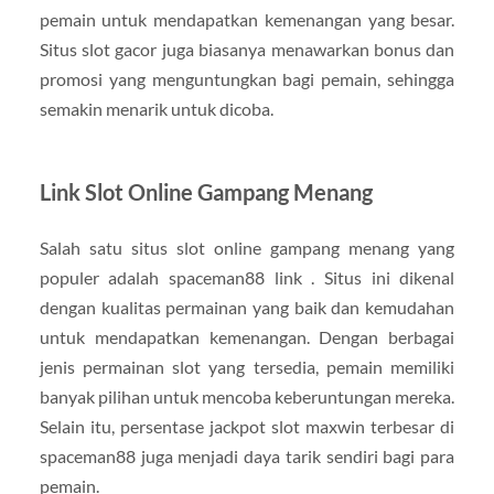
pemain untuk mendapatkan kemenangan yang besar.
Situs slot gacor juga biasanya menawarkan bonus dan
promosi yang menguntungkan bagi pemain, sehingga
semakin menarik untuk dicoba.
Link Slot Online Gampang Menang
Salah satu situs slot online gampang menang yang
populer adalah spaceman88 link . Situs ini dikenal
dengan kualitas permainan yang baik dan kemudahan
untuk mendapatkan kemenangan. Dengan berbagai
jenis permainan slot yang tersedia, pemain memiliki
banyak pilihan untuk mencoba keberuntungan mereka.
Selain itu, persentase jackpot slot maxwin terbesar di
spaceman88 juga menjadi daya tarik sendiri bagi para
pemain.