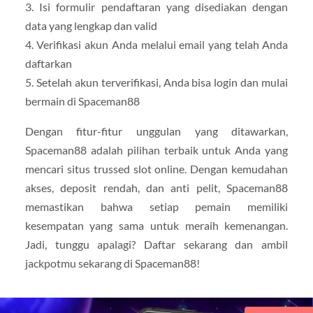
3. Isi formulir pendaftaran yang disediakan dengan
data yang lengkap dan valid
4. Verifikasi akun Anda melalui email yang telah Anda
daftarkan
5. Setelah akun terverifikasi, Anda bisa login dan mulai
bermain di Spaceman88
Dengan fitur-fitur unggulan yang ditawarkan,
Spaceman88 adalah pilihan terbaik untuk Anda yang
mencari situs trussed slot online. Dengan kemudahan
akses, deposit rendah, dan anti pelit, Spaceman88
memastikan bahwa setiap pemain memiliki
kesempatan yang sama untuk meraih kemenangan.
Jadi, tunggu apalagi? Daftar sekarang dan ambil
jackpotmu sekarang di Spaceman88!