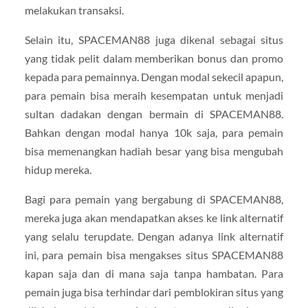
melakukan transaksi.
Selain itu, SPACEMAN88 juga dikenal sebagai situs
yang tidak pelit dalam memberikan bonus dan promo
kepada para pemainnya. Dengan modal sekecil apapun,
para pemain bisa meraih kesempatan untuk menjadi
sultan dadakan dengan bermain di SPACEMAN88.
Bahkan dengan modal hanya 10k saja, para pemain
bisa memenangkan hadiah besar yang bisa mengubah
hidup mereka.
Bagi para pemain yang bergabung di SPACEMAN88,
mereka juga akan mendapatkan akses ke link alternatif
yang selalu terupdate. Dengan adanya link alternatif
ini, para pemain bisa mengakses situs SPACEMAN88
kapan saja dan di mana saja tanpa hambatan. Para
pemain juga bisa terhindar dari pemblokiran situs yang