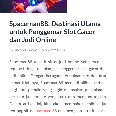
Spaceman88: Destinasi Utama
untuk Penggemar Slot Gacor
dan Judi Online
MARCH 26, 2025
/
0 COMMENTS
Spaceman88 adalah situs judi online yang memiliki
reputasi tinggi di kalangan penggemar slot gacor dan
judi online. Dengan beragam permainan slot dan fitur
menarik lainnya, Spaceman88 menjadi pilihan terbaik
bagi para pemain yang ingin merasakan pengalaman
bermain judi online yang seru dan menguntungkan.
Dalam artikel ini, kita akan membahas lebih lanjut
tentang situs
spaceman 88
dan mengapa situs ini layak