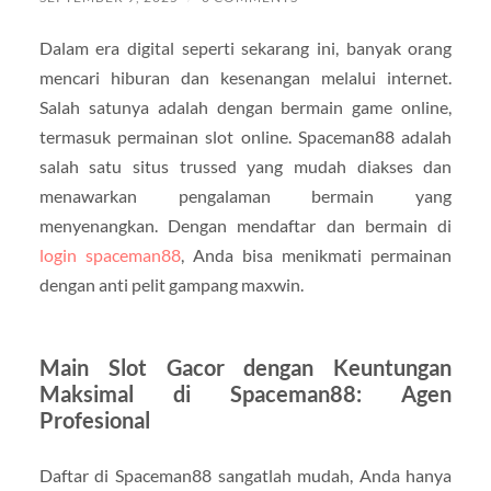
Dalam era digital seperti sekarang ini, banyak orang
mencari hiburan dan kesenangan melalui internet.
Salah satunya adalah dengan bermain game online,
termasuk permainan slot online. Spaceman88 adalah
salah satu situs trussed yang mudah diakses dan
menawarkan pengalaman bermain yang
menyenangkan. Dengan mendaftar dan bermain di
login spaceman88
, Anda bisa menikmati permainan
dengan anti pelit gampang maxwin.
Main Slot Gacor dengan Keuntungan
Maksimal di Spaceman88: Agen
Profesional
Daftar di Spaceman88 sangatlah mudah, Anda hanya