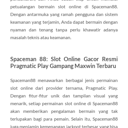
petualangan bermain slot online di Spaceman88.
Dengan antarmuka yang ramah pengguna dan sistem
keamanan yang terjamin, Anda dapat bermain dengan
nyaman dan tenang tanpa perlu khawatir adanya
masalah teknis atau keamanan.
Spaceman 88: Slot Online Gacor Resmi
Pragmatic Play Gampang Maxwin Terbaru
Spaceman88 menawarkan berbagai jenis permainan
slot online dari provider ternama, Pragmatic Play.
Dengan fitur-fitur unik dan tampilan visual yang
menarik, setiap permainan slot online di Spaceman88
akan memberikan pengalaman bermain yang tak
terlupakan bagi para pemain. Selain itu, Spaceman88
juga menjamin kemenangan jackpot terbesar yang bisa