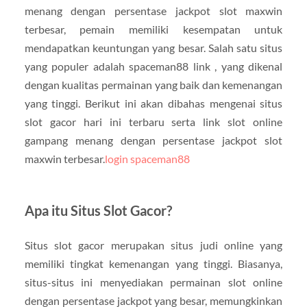
menang dengan persentase jackpot slot maxwin
terbesar, pemain memiliki kesempatan untuk
mendapatkan keuntungan yang besar. Salah satu situs
yang populer adalah spaceman88 link , yang dikenal
dengan kualitas permainan yang baik dan kemenangan
yang tinggi. Berikut ini akan dibahas mengenai situs
slot gacor hari ini terbaru serta link slot online
gampang menang dengan persentase jackpot slot
maxwin terbesar.
login spaceman88
Apa itu Situs Slot Gacor?
Situs slot gacor merupakan situs judi online yang
memiliki tingkat kemenangan yang tinggi. Biasanya,
situs-situs ini menyediakan permainan slot online
dengan persentase jackpot yang besar, memungkinkan