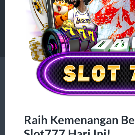
Raih Kemenangan Bes
Slot777 Hari Ini!