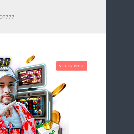
LOT777
STICKY POST