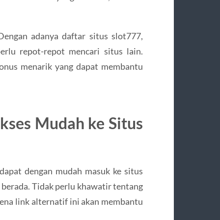
engan adanya daftar situs slot777,
lu repot-repot mencari situs lain.
bonus menarik yang dapat membantu
Akses Mudah ke Situs
a dapat dengan mudah masuk ke situs
berada. Tidak perlu khawatir tentang
rena link alternatif ini akan membantu