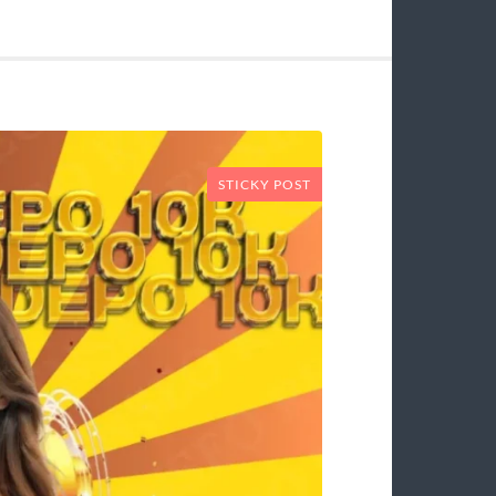
STICKY POST