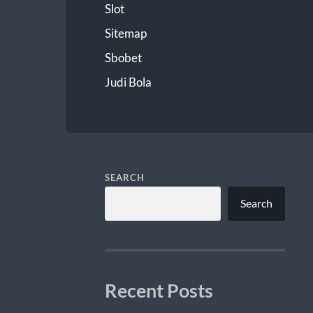
Slot
Sitemap
Sbobet
Judi Bola
SEARCH
Search
Recent Posts