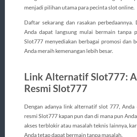
menjadi pilihan utama para pecinta slot online.
Daftar sekarang dan rasakan perbedaannya. D
Anda dapat langsung mulai bermain tanpa per
Slot777 menyediakan berbagai promosi dan 
Anda meraih kemenangan lebih besar.
Link Alternatif Slot777: 
Resmi Slot777
Dengan adanya link alternatif slot 777, And
resmi Slot777 kapan pun dan di mana pun Anda 
akses terblokir atau masalah teknis lainnya, ka
Anda tetap dapat bermain tanpa masalah.