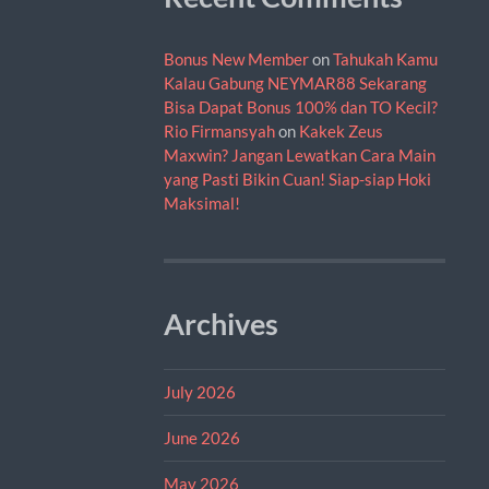
Bonus New Member
on
Tahukah Kamu
Kalau Gabung NEYMAR88 Sekarang
Bisa Dapat Bonus 100% dan TO Kecil?
Rio Firmansyah
on
Kakek Zeus
Maxwin? Jangan Lewatkan Cara Main
yang Pasti Bikin Cuan! Siap-siap Hoki
Maksimal!
Archives
July 2026
June 2026
May 2026