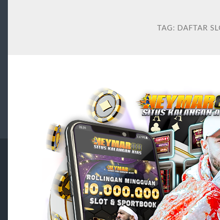
TAG:
DAFTAR S