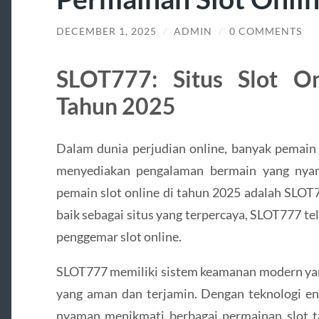
DECEMBER 1, 2025
/
ADMIN
/
0 COMMENTS
SLOT777: Situs Slot On
Tahun 2025
Dalam dunia perjudian online, banyak pemain 
menyediakan pengalaman bermain yang nyam
pemain slot online di tahun 2025 adalah SLOT
baik sebagai situs yang terpercaya, SLOT777 tel
penggemar slot online.
SLOT777 memiliki sistem keamanan modern ya
yang aman dan terjamin. Dengan teknologi en
nyaman menikmati berbagai permainan slot t