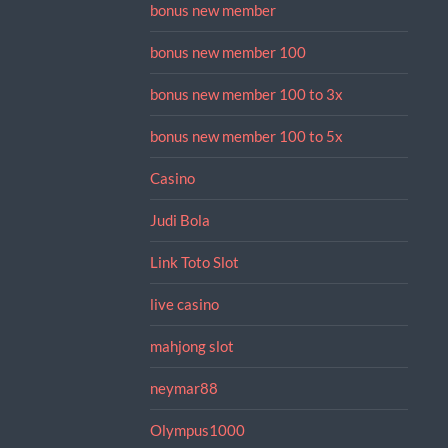
bonus new member
bonus new member 100
bonus new member 100 to 3x
bonus new member 100 to 5x
Casino
Judi Bola
Link Toto Slot
live casino
mahjong slot
neymar88
Olympus1000