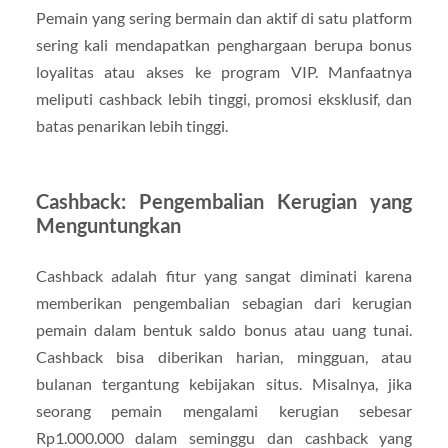
Pemain yang sering bermain dan aktif di satu platform
sering kali mendapatkan penghargaan berupa bonus
loyalitas atau akses ke program VIP. Manfaatnya
meliputi cashback lebih tinggi, promosi eksklusif, dan
batas penarikan lebih tinggi.
Cashback: Pengembalian Kerugian yang
Menguntungkan
Cashback adalah fitur yang sangat diminati karena
memberikan pengembalian sebagian dari kerugian
pemain dalam bentuk saldo bonus atau uang tunai.
Cashback bisa diberikan harian, mingguan, atau
bulanan tergantung kebijakan situs. Misalnya, jika
seorang pemain mengalami kerugian sebesar
Rp1.000.000 dalam seminggu dan cashback yang