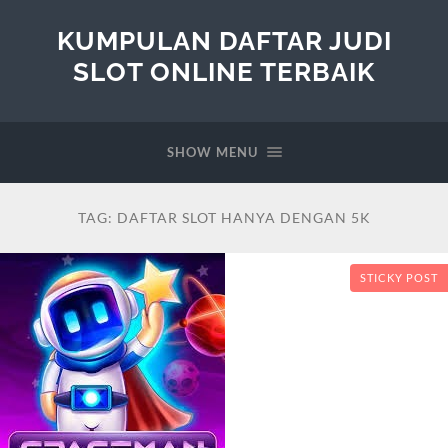
KUMPULAN DAFTAR JUDI
SLOT ONLINE TERBAIK
SHOW MENU
TAG:
DAFTAR SLOT HANYA DENGAN 5K
STICKY POST