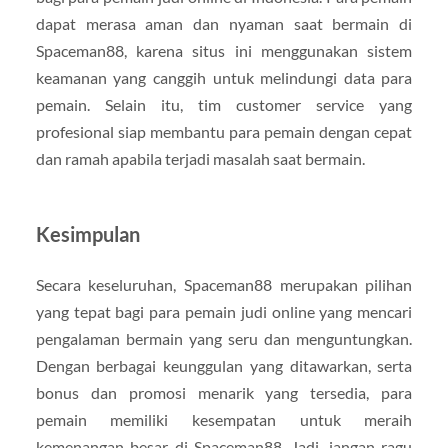
dapat merasa aman dan nyaman saat bermain di
Spaceman88, karena situs ini menggunakan sistem
keamanan yang canggih untuk melindungi data para
pemain. Selain itu, tim customer service yang
profesional siap membantu para pemain dengan cepat
dan ramah apabila terjadi masalah saat bermain.
Kesimpulan
Secara keseluruhan, Spaceman88 merupakan pilihan
yang tepat bagi para pemain judi online yang mencari
pengalaman bermain yang seru dan menguntungkan.
Dengan berbagai keunggulan yang ditawarkan, serta
bonus dan promosi menarik yang tersedia, para
pemain memiliki kesempatan untuk meraih
kemenangan besar di Spaceman88. Jadi, jangan ragu